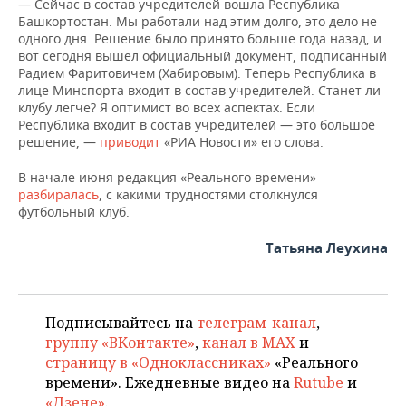
— Сейчас в состав учредителей вошла Республика
НЕФТЕХИМИЯ
Башкортостан. Мы работали над этим долго, это дело не
РОЗНИЧНАЯ ТОРГОВЛЯ
НОВОСТИ ТЕХНОЛОГИЙ
МЕРОПРИЯТИЯ
одного дня. Решение было принято больше года назад, и
НЕФТЬ
вот сегодня вышел официальный документ, подписанный
Радием Фаритовичем (Хабировым). Теперь Республика в
ТРАНСПОРТ
IT
НОВОСТИ МЕРОПРИЯТИЙ
СПОРТ
ОПК
лице Минспорта входит в состав учредителей. Станет ли
клубу легче? Я оптимист во всех аспектах. Если
УСЛУГИ
МЕДИА
ВЫЕЗДНАЯ РЕДАКЦИЯ
НОВОСТИ СПОРТА
ОБЩЕСТВО
Республика входит в состав учредителей — это большое
ЭНЕРГЕТИКА
решение, —
приводит
«РИА Новости» его слова.
ТЕЛЕКОММУНИКАЦИИ
БИЗНЕС-БРАНЧИ
ФУТБОЛ
НОВОСТИ ОБЩЕСТВА
ФОТОГАЛЕРЕЯ
В начале июня редакция «Реального времени»
разбиралась
, с какими трудностями столкнулся
ONLINE-КОНФЕРЕНЦИИ
ХОККЕЙ
ВЛАСТЬ
СЮЖЕТЫ
футбольный клуб.
ОТКРЫТАЯ ЛЕКЦИЯ
БАСКЕТБОЛ
ИНФРАСТРУКТУРА
СПРАВОЧНИК
Татьяна Леухина
ВОЛЕЙБОЛ
ИСТОРИЯ
СПИСОК ПЕРСОН
ПОЛНАЯ ВЕРСИЯ
Подписывайтесь на
телеграм-канал
,
КИБЕРСПОРТ
КУЛЬТУРА
СПИСОК КОМПАНИЙ
группу «ВКонтакте»
,
канал в MAX
и
страницу в «Одноклассниках»
«Реального
ФИГУРНОЕ КАТАНИЕ
МЕДИЦИНА
времени». Ежедневные видео на
Rutube
и
«Дзене»
.