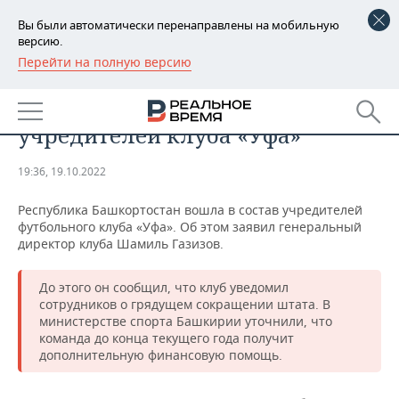
Вы были автоматически перенаправлены на мобильную
версию.
Перейти на полную версию
РЕГИОНЫ
СПОРТ
Башкортостан вошел в состав
БАШКОРТОСТАН
НОВОСТИ
учредителей клуба «Уфа»
ТАТАРСТАН
АНАЛИТИКА
19:36, 19.10.2022
УДМУРТИЯ
НОВОСТИ АНАЛИТИКИ
ЭКОНОМИКА
Республика Башкортостан вошла в состав учредителей
футбольного клуба «Уфа». Об этом заявил генеральный
ДЕКЛАРАЦИИ О ДОХОДАХ
НОВОСТИ ЭКОНОМИКИ
ПРОМЫШЛЕННОСТЬ
директор клуба Шамиль Газизов.
КОРОЛИ ГОСЗАКАЗА ПФО
ФИНАНСЫ
НОВОСТИ
НЕДВИЖИМОСТЬ
ПРОМЫШЛЕННОСТИ
До этого он сообщил, что клуб уведомил
сотрудников о грядущем сокращении штата. В
ВУЗЫ ТАТАРСТАНА
БАНКИ
НОВОСТИ НЕДВИЖИМОСТИ
АВТО
министерстве спорта Башкирии уточнили, что
АГРОПРОМ
команда до конца текущего года получит
КОМУ ПРИНАДЛЕЖАТ
БЮДЖЕТ
НОВОСТИ АВТО
БИЗНЕС
дополнительную финансовую помощь.
ТОРГОВЫЕ ЦЕНТРЫ
МАШИНОСТРОЕНИЕ
ТАТАРСТАНА
ИНВЕСТИЦИИ
НОВОСТИ БИЗНЕСА
ТЕХНОЛОГИИ