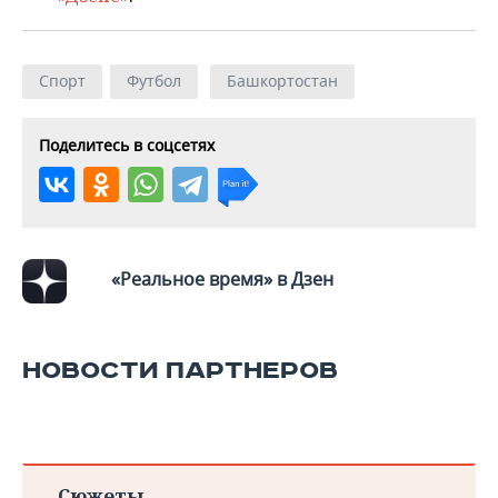
ВОДНЫЕ ВИДЫ СПОРТА
ОБРАЗОВАНИЕ
ХОККЕЙ С МЯЧОМ
ПРОИСШЕСТВИЯ
Спорт
Футбол
Башкортостан
Поделитесь в соцсетях
«Реальное время» в Дзен
НОВОСТИ ПАРТНЕРОВ
Сюжеты