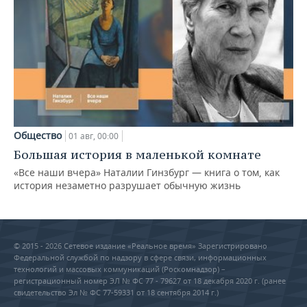
Общество
01 авг, 00:00
Большая история в маленькой комнате
«Все наши вчера» Наталии Гинзбург — книга о том, как
история незаметно разрушает обычную жизнь
© 2015 - 2026 Сетевое издание «Реальное время» Зарегистрировано
Федеральной службой по надзору в сфере связи, информационных
технологий и массовых коммуникаций (Роскомнадзор) –
регистрационный номер ЭЛ № ФС 77 - 79627 от 18 декабря 2020 г. (ранее
свидетельство Эл № ФС 77-59331 от 18 сентября 2014 г.)