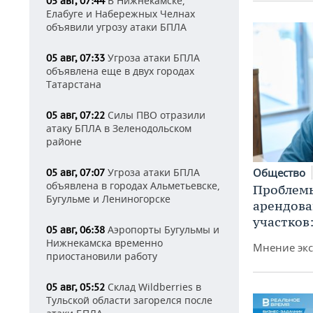
В Нижнекамске,
05 авг, 07:44
Елабуге и Набережных Челнах
объявили угрозу атаки БПЛА
Угроза атаки БПЛА
05 авг, 07:33
объявлена еще в двух городах
Татарстана
Силы ПВО отразили
05 авг, 07:22
атаку БПЛА в Зеленодольском
районе
Угроза атаки БПЛА
Общество
05 авг, 07:07
объявлена в городах Альметьевске,
Проблемы
Бугульме и Лениногорске
арендов
участков
Аэропорты Бугульмы и
05 авг, 06:38
Нижнекамска временно
Мнение экс
приостановили работу
Склад Wildberries в
05 авг, 05:52
Тульской области загорелся после