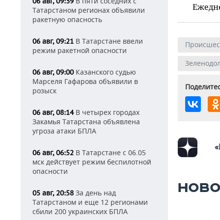
В пяти соседних с
06 авг, 09:39
Ежедн
Татарстаном регионах объявили
ракетную опасность
В Татарстане ввели
06 авг, 09:21
Происшес
режим ракетной опасности
Зеленодо
Казанского судью
06 авг, 09:00
Марселя Гафарова объявили в
Поделитес
розыск
В четырех городах
06 авг, 08:14
Закамья Татарстана объявлена
угроза атаки БПЛА
«
В Татарстане с 06.05
06 авг, 06:52
мск действует режим беспилотной
опасности
НОВО
За день над
05 авг, 20:58
Татарстаном и еще 12 регионами
сбили 200 украинских БПЛА