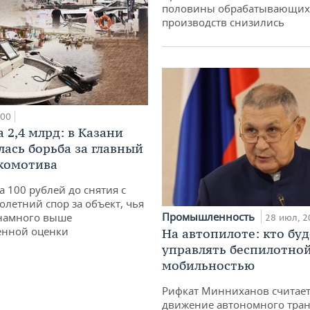
половины обрабатывающих
производств снизились
:00
 2,4 млрд: в Казани
лась борьба за главный
комотива
а 100 рублей до снятия с
олетний спор за объект, чья
Промышленность
 намного выше
28 июл, 2
енной оценки
На автопилоте: кто буд
управлять беспилотно
мобильностью
Рифкат Минниханов считает
движение автономного тран