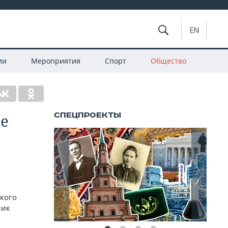
EN
ии
Мероприятия
Спорт
Общество
ое
ского
ник