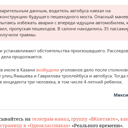
варительным данным, водитель автобуса наехал на
конструкцию будущего пешеходного моста. Опасный манев
 пытаясь избежать аварии с впереди идущим автомобилем,
зил, пропуская пешеходов. В салоне находились 35 пассажи
получили травмы.
и устанавливают обстоятельства произошедшего. Расследо
 дела продолжается.
в июле в Казани
возбудили
уголовное дело после столкнов
е улиц Ямашева и Гаврилова троллейбуса и автобуса. Тогда
е инцидента три человека, в том числе 4-летний ребенок.
Макси
сывайтесь на
телеграм-канал
,
группу «ВКонтакте»
,
кан
страницу в «Одноклассниках»
«Реального времени».