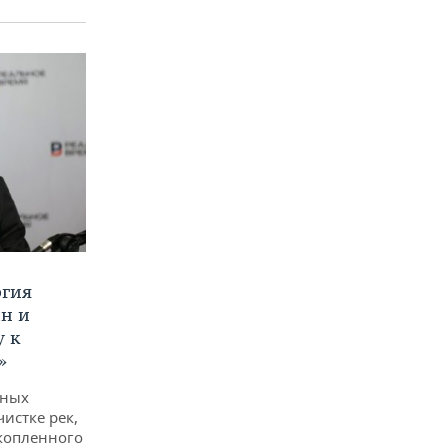
ргия
ан и
у к
»
дных
чистке рек,
копленного