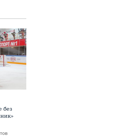
е без
яник»
итов