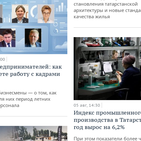
становления татарстанской
архитектуры и новые станд
качества жилья
:00
едпринимателей: как
ете работу с кадрами
бизнесмены — о том, как
ля них период летних
ерсонала
05 авг, 14:30
Индекс промышленног
производства в Татарс
год вырос на 6,2%
При этом показатели более 