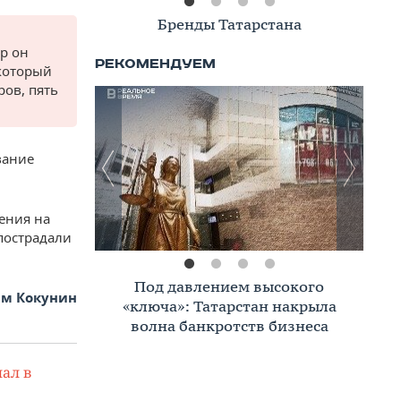
Книжная полка
р он
 который
ров, пять
вание
ения на
 пострадали
Премиальное жилье в Казани:
м Кокунин
тренды, критерии, покупатели в
2026 году
ал в