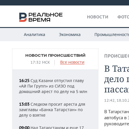
НОВОСТИ
ФОТО
Аналитика
Экономика
Промышленност
НОВОСТИ ПРОИСШЕСТВИЙ
ПРОИСШЕ
Все новости
17:32 МСК
В Тат
дело 
Суд Казани отпустил главу
16:25
«Ай Пи Групп» из СИЗО под
пасса
домашний арест по делу на 5 млн
12:42, 18.10
Следком просит ареста для
13:03
замглавы «Банка Татарстан» по
В Татарста
делу о взятке
автобуса в
руководите
Над Татарстаном и еще 17
09:00