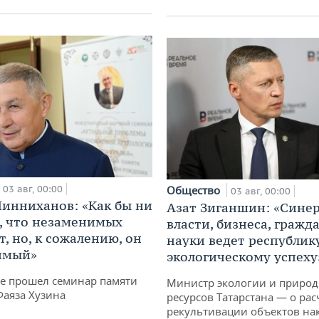
03 авг, 00:00
Общество
03 авг, 00:00
инниханов: «Как бы ни
Азат Зиганшин: «Сине
, что незаменимых
власти, бизнеса, гражд
, но, к сожалению, он
науки ведет республик
имый»
экологическому успеху
не прошел семинар памяти
Министр экологии и приро
Фаяза Хузина
ресурсов Татарстана — о рас
рекультивации объектов на