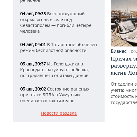
регионов
Военнослужащий
04 авг, 09:35
открыл огонь в селе под
Севастополем — погибли четыре
человека
В Татарстане объявлен
04 авг, 04:01
режим беспилотной опасности
Бизнес
00
Причал за
Из Геленджика в
03 авг, 20:37
разверну
Краснодар эвакуируют ребенка,
актив Ло
пострадавшего от атаки дронов
От сделки з
Состояние раненых
03 авг, 20:02
учета: мног
при атаке БПЛА в Удмуртии
стоимость
оценивается как тяжелое
государств
Новости раздела