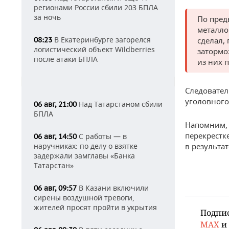
регионами России сбили 203 БПЛА
за ночь
По пред
металло
В Екатеринбурге загорелся
08:23
сделал,
логистический объект Wildberries
затормо
после атаки БПЛА
из них 
Следовател
уголовного
Над Татарстаном сбили
06 авг, 21:00
БПЛА
Напомним, 
перекрестк
С работы — в
06 авг, 14:50
наручниках: по делу о взятке
в результат
задержали замглавы «Банка
Татарстан»
В Казани включили
06 авг, 09:57
сирены воздушной тревоги,
жителей просят пройти в укрытия
Подпи
MAX
и