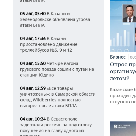
атаки БПЛА
В Казани и
05 авг, 05:40
Зеленодольске объявлена угроза
атаки БПЛА
В Казани
04 авг, 17:36
приостановлено движение
троллейбусов №5, 9 и 12
Бизнес
00
Четыре вагона
Опрос пр
04 авг, 15:50
грузового поезда сошли с путей на
организу
станции Юдино
летом?
«Все товары
04 авг, 12:59
Казанские 
уничтожены»: в Самарской области
проходит д
склад Wildberries полностью
отпусков п
выгорел после атаки БПЛА
В Севастополе
04 авг, 10:24
задержали россиян за подготовку
покушения на главу одного из