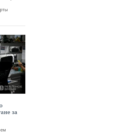
арты
о
тане за
чем