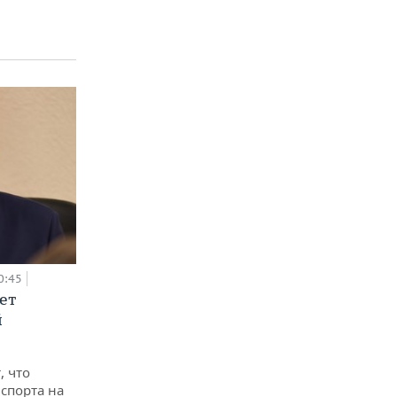
0:45
ет
й
, что
спорта на