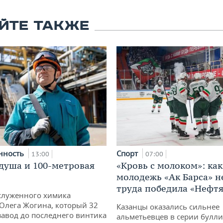
ЙТЕ ТАКЖЕ
нность
Спорт
13:00
07:00
душа и 100-метровая
«Кровь с молоком»: как
молодежь «Ак Барса» н
труда победила «Нефт
служенного химика
 Олега Жогина, который 32
Казанцы оказались сильнее
 завод до последнего винтика
альметьевцев в серии булл