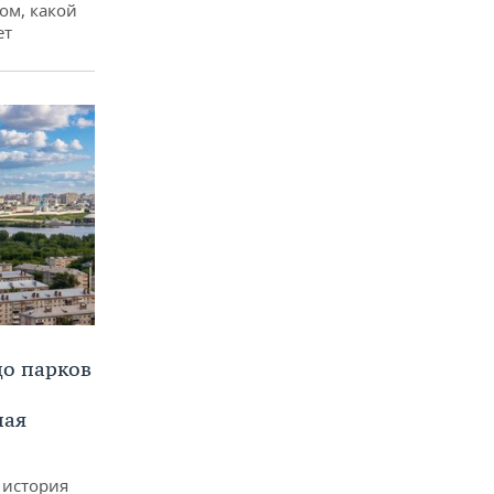
ом, какой
ет
до парков
ная
 история