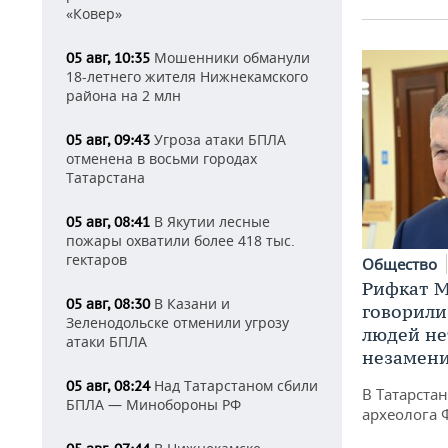
«Ковер»
Мошенники обманули
05 авг, 10:35
18-летнего жителя Нижнекамского
района на 2 млн
Угроза атаки БПЛА
05 авг, 09:43
отменена в восьми городах
Татарстана
В Якутии лесные
05 авг, 08:41
пожары охватили более 418 тыс.
гектаров
Общество
Рифкат М
В Казани и
05 авг, 08:30
говорили
Зеленодольске отменили угрозу
людей нет
атаки БПЛА
незамен
Над Татарстаном сбили
05 авг, 08:24
В Татарста
БПЛА — Минобороны РФ
археолога 