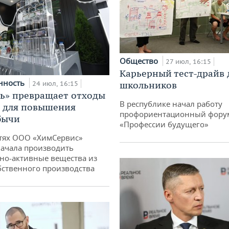
Общество
27 июл, 16:15
Карьерный тест-драйв 
нность
24 июл, 16:15
школьников
ь» превращает отходы
В республике начал работу
т для повышения
профориентационный фору
бычи
«Профессии будущего»
тях ООО «ХимСервис»
ачала производить
но-активные вещества из
бственного производства