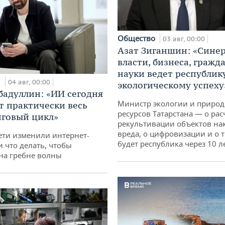
Общество
03 авг, 00:00
Азат Зиганшин: «Сине
власти, бизнеса, гражд
науки ведет республик
и
04 авг, 00:00
экологическому успеху
бадуллин: «ИИ сегодня
Министр экологии и приро
т практически весь
ресурсов Татарстана — о рас
говый цикл»
рекультивации объектов на
вреда, о цифровизации и о т
ети изменили интернет-
будет республика через 10 л
и что делать, чтобы
 на гребне волны