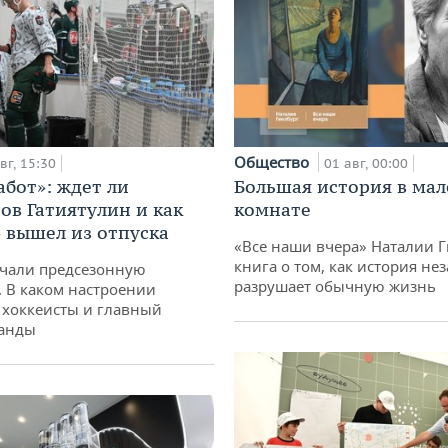
Общество
вг, 15:30
01 авг, 00:00
абот»: ждет ли
Большая история в ма
ов Гатиятулин и как
комнате
» вышел из отпуска
«Все наши вчера» Наталии 
книга о том, как история не
чали предсезонную
разрушает обычную жизнь
. В каком настроении
хоккеисты и главный
манды