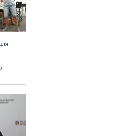
для
м