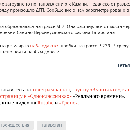
е затруднено по направлению к Казани. Недалеко от разъе
ряду произошло ДТП. Сообщение о нем зарегистрировано в 
а образовалась на трассе М-7. Она растянулась от моста чер
деревни Савино Верхнеуслонского района Татарстана.
нта регулярно
наблюдаются
пробки на трассе Р-239. В сред
днено почти на 4 км дороги.
Тать
сывайтесь на
телеграм-канал
,
группу «ВКонтакте»
,
кан
страницу в «Одноклассниках»
«Реального времени».
евные видео на
Rutube
и
«Дзене»
.
Происшествия
Татарстан