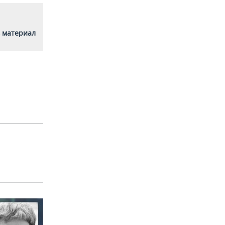
 материал