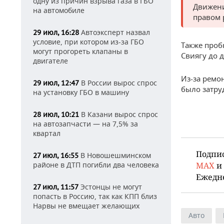
одну из причин взрыва газа в ГБО
Движени
на автомобиле
правом 
Автоэксперт назвал
29 июл, 16:28
условие, при котором из-за ГБО
Также пробк
могут прогореть клапаны в
Свиягу до 
двигателе
Из-за ремо
В России вырос спрос
29 июл, 12:47
было затру
на установку ГБО в машину
В Казани вырос спрос
28 июл, 10:21
на автозапчасти — на 7,5% за
квартал
Подпи
В Новошешминском
27 июл, 16:55
районе в ДТП погибли два человека
MAX
и
Ежедн
Эстонцы не могут
27 июл, 11:57
попасть в Россию, так как КПП близ
Нарвы не вмещает желающих
Авто