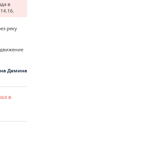
зда в
14.16.
ез реку
у движение
яна Демина
ал в