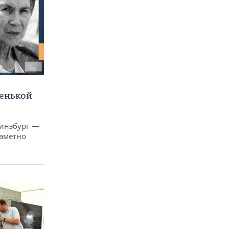
ленькой
Гинзбург —
заметно