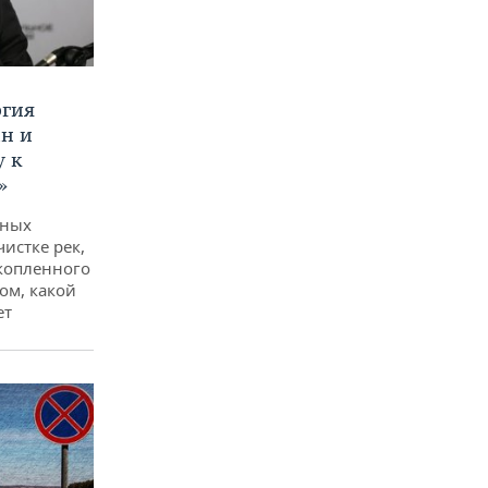
ргия
ан и
у к
»
дных
чистке рек,
копленного
ом, какой
ет