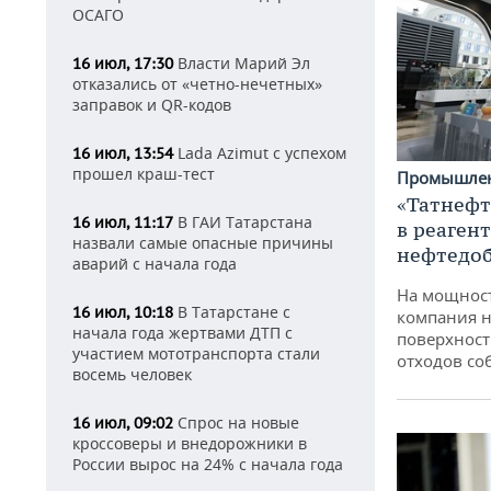
ОСАГО
Власти Марий Эл
16 июл, 17:30
отказались от «четно-нечетных»
заправок и QR-кодов
Lada Azimut с успехом
16 июл, 13:54
прошел краш-тест
Промышле
«Татнефт
В ГАИ Татарстана
16 июл, 11:17
в реаген
назвали самые опасные причины
нефтедо
аварий с начала года
На мощнос
В Татарстане с
16 июл, 10:18
компания н
начала года жертвами ДТП с
поверхност
участием мототранспорта стали
отходов со
восемь человек
Спрос на новые
16 июл, 09:02
кроссоверы и внедорожники в
России вырос на 24% с начала года