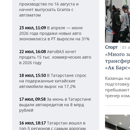
производство по 16 августа и
начнет выпускать Granta с
автоматом
В апреле — июне
23 июл, 11:09
2026 года продажи новых авто
экономкласса в РТ выросли на 31%
Спорт
05 а
АвтоВАЗ хочет
22 июл, 16:08
«Много з
продать 15 тыс. коммерческих авто
трансфер
в 2026 году
«Ак Барс
В Татарстане спрос
18 июл, 15:50
Казанцы на
на подержанные китайские
подготовку
автомобили вырос на 17,2%
пребывают 
тренер ко
За июнь в Татарстане
17 июл, 09:58
выдали автокредитов на 8 млрд
рублей
Татарстан вошел в
16 июл, 18:17
топ-5 регионов с самым дорогим