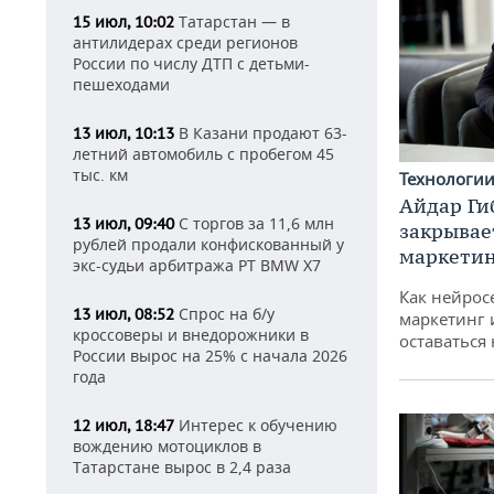
Татарстан — в
15 июл, 10:02
антилидерах среди регионов
России по числу ДТП с детьми-
пешеходами
В Казани продают 63-
13 июл, 10:13
летний автомобиль с пробегом 45
тыс. км
Технологи
Айдар Ги
С торгов за 11,6 млн
13 июл, 09:40
закрывае
рублей продали конфискованный у
маркетин
экс-судьи арбитража РТ BMW X7
Как нейрос
Спрос на б/у
13 июл, 08:52
маркетинг 
кроссоверы и внедорожники в
оставаться
России вырос на 25% с начала 2026
года
Интерес к обучению
12 июл, 18:47
вождению мотоциклов в
Татарстане вырос в 2,4 раза