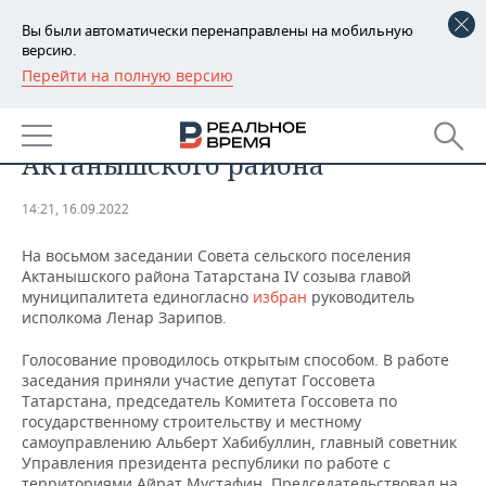
Вы были автоматически перенаправлены на мобильную
версию.
Перейти на полную версию
РЕГИОНЫ
ОБЩЕСТВО
Ленар Зарипов занял пост главы
БАШКОРТОСТАН
НОВОСТИ
Актанышского района
ТАТАРСТАН
АНАЛИТИКА
14:21, 16.09.2022
УДМУРТИЯ
НОВОСТИ АНАЛИТИКИ
ЭКОНОМИКА
На восьмом заседании Совета сельского поселения
Актанышского района Татарстана IV созыва главой
ДЕКЛАРАЦИИ О ДОХОДАХ
НОВОСТИ ЭКОНОМИКИ
ПРОМЫШЛЕННОСТЬ
муниципалитета единогласно
избран
руководитель
исполкома Ленар Зарипов.
КОРОЛИ ГОСЗАКАЗА ПФО
ФИНАНСЫ
НОВОСТИ
НЕДВИЖИМОСТЬ
ПРОМЫШЛЕННОСТИ
Голосование проводилось открытым способом. В работе
ВУЗЫ ТАТАРСТАНА
БАНКИ
НОВОСТИ НЕДВИЖИМОСТИ
АВТО
заседания приняли участие депутат Госсовета
АГРОПРОМ
Татарстана, председатель Комитета Госсовета по
государственному строительству и местному
КОМУ ПРИНАДЛЕЖАТ
БЮДЖЕТ
НОВОСТИ АВТО
БИЗНЕС
самоуправлению Альберт Хабибуллин, главный советник
ТОРГОВЫЕ ЦЕНТРЫ
МАШИНОСТРОЕНИЕ
ТАТАРСТАНА
Управления президента республики по работе с
ИНВЕСТИЦИИ
НОВОСТИ БИЗНЕСА
ТЕХНОЛОГИИ
территориями Айрат Мустафин. Председательствовал на