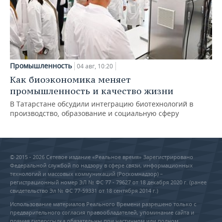
Промышленность
04 авг, 10:20
Как биоэкономика меняет
промышленность и качество жизни
В Татарстане обсудили интеграцию биотехнологий в
производство, образование и социальную сферу
© 2015 - 2026 Сетевое издание «Реальное время» Зарегистрировано
Федеральной службой по надзору в сфере связи, информационных
технологий и массовых коммуникаций (Роскомнадзор) –
регистрационный номер ЭЛ № ФС 77 - 79627 от 18 декабря 2020 г. (ранее
свидетельство Эл № ФС 77-59331 от 18 сентября 2014 г.)
Использование материалов Реального Времени разрешено только с
предварительного согласия правообладателей, упоминание сайта и
прямая гиперссылка обязательны при частичном или полном