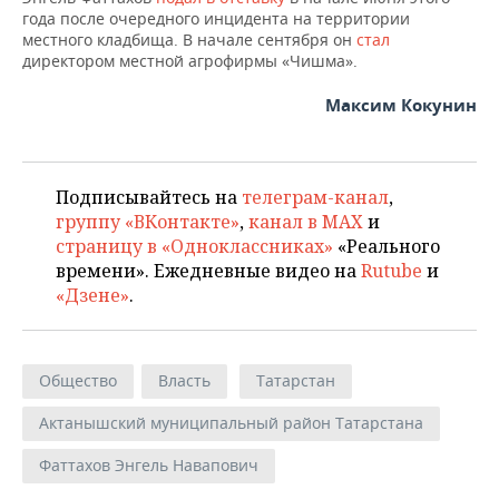
ВОДНЫЕ ВИДЫ СПОРТА
ОБРАЗОВАНИЕ
года после очередного инцидента на территории
местного кладбища. В начале сентября он
стал
ХОККЕЙ С МЯЧОМ
ПРОИСШЕСТВИЯ
директором местной агрофирмы «Чишма».
Максим Кокунин
Подписывайтесь на
телеграм-канал
,
группу «ВКонтакте»
,
канал в MAX
и
страницу в «Одноклассниках»
«Реального
времени». Ежедневные видео на
Rutube
и
«Дзене»
.
Общество
Власть
Татарстан
Актанышский муниципальный район Татарстана
Фаттахов Энгель Навапович