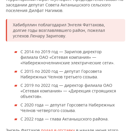
НЕФТЕХИМИЯ
заседании депутат Совета Актанышского сельского
поселения Дилфат Нагимов.
РОЗНИЧНАЯ ТОРГОВЛЯ
НОВОСТИ ТЕХНОЛОГИЙ
МЕРОПРИЯТИЯ
НЕФТЬ
ТРАНСПОРТ
IT
НОВОСТИ МЕРОПРИЯТИЙ
СПОРТ
Хабибуллин поблагодарил Энгеля Фаттахова,
ОПК
долгие годы возглавлявшего район, пожелал
успехов Ленару Зарипову.
УСЛУГИ
МЕДИА
ВЫЕЗДНАЯ РЕДАКЦИЯ
НОВОСТИ СПОРТА
ОБЩЕСТВО
ЭНЕРГЕТИКА
ТЕЛЕКОММУНИКАЦИИ
БИЗНЕС-БРАНЧИ
ФУТБОЛ
НОВОСТИ ОБЩЕСТВА
ФОТОГАЛЕРЕЯ
С 2014 по 2019 год — Зарипов директор
филиала ОАО «Сетевая компания» —
«Набережночелнинские электрические сети».
ONLINE-КОНФЕРЕНЦИИ
ХОККЕЙ
ВЛАСТЬ
СЮЖЕТЫ
С 2015 по 2020 год — депутат Горсовета
Набережных Челнов третьего созыва.
ОТКРЫТАЯ ЛЕКЦИЯ
БАСКЕТБОЛ
ИНФРАСТРУКТУРА
СПРАВОЧНИК
С 2019 по 2022 год — директор филиала ОАО
«Сетевая компания» — «Дирекция строящихся
ВОЛЕЙБОЛ
ИСТОРИЯ
СПИСОК ПЕРСОН
ПОЛНАЯ ВЕРСИЯ
объектов».
КИБЕРСПОРТ
КУЛЬТУРА
СПИСОК КОМПАНИЙ
С 2020 года — депутат Горсовета Набережных
Челнов четвертого созыва.
ФИГУРНОЕ КАТАНИЕ
МЕДИЦИНА
С 2022 года — глава Актанышского района.
Энгель Фаттахов
подал в отставку
в начале июня этого