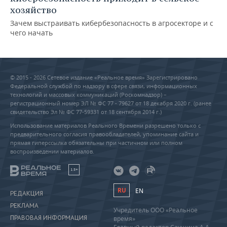
хозяйство
Зачем выстраивать кибербезопасность в агросекторе и с
чего начать
© 2015 - 2026 Сетевое издание «Реальное время» Зарегистрировано
Федеральной службой по надзору в сфере связи, информационных
технологий и массовых коммуникаций (Роскомнадзор) –
регистрационный номер ЭЛ № ФС 77 - 79627 от 18 декабря 2020 г. (ранее
свидетельство Эл № ФС 77-59331 от 18 сентября 2014 г.)
Использование материалов Реального Времени разрешено только с
предварительного согласия правообладателей, упоминание сайта и
прямая гиперссылка обязательны при частичном или полном
воспроизведении материалов.
18+
RU
EN
РЕДАКЦИЯ
РЕКЛАМА
Учредитель ООО «Реальное
ПРАВОВАЯ ИНФОРМАЦИЯ
время»