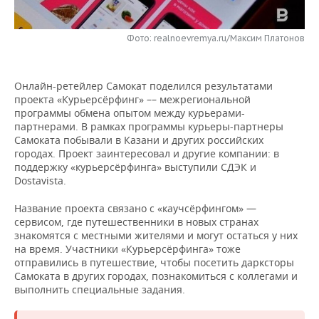
НЕФТЕХИМИЯ
РОЗНИЧНАЯ ТОРГОВЛЯ
НОВОСТИ ТЕХНОЛОГИЙ
МЕРОПРИЯТИЯ
НЕФТЬ
Фото: realnoevremya.ru/Максим Платонов
ТРАНСПОРТ
IT
НОВОСТИ МЕРОПРИЯТИЙ
СПОРТ
ОПК
Онлайн-ретейлер Самокат поделился результатами
УСЛУГИ
МЕДИА
ВЫЕЗДНАЯ РЕДАКЦИЯ
НОВОСТИ СПОРТА
ОБЩЕСТВО
проекта «Курьерсёрфинг» –– межрегиональной
ЭНЕРГЕТИКА
программы обмена опытом между курьерами-
ТЕЛЕКОММУНИКАЦИИ
БИЗНЕС-БРАНЧИ
ФУТБОЛ
НОВОСТИ ОБЩЕСТВА
ФОТОГАЛЕРЕЯ
партнерами. В рамках программы курьеры-партнеры
Самоката побывали в Казани и других российских
городах. Проект заинтересовал и другие компании: в
ONLINE-КОНФЕРЕНЦИИ
ХОККЕЙ
ВЛАСТЬ
СЮЖЕТЫ
поддержку «курьерсёрфинга» выступили СДЭК и
Dostavista.
ОТКРЫТАЯ ЛЕКЦИЯ
БАСКЕТБОЛ
ИНФРАСТРУКТУРА
СПРАВОЧНИК
Название проекта связано с «каучсёрфингом» —
сервисом, где путешественники в новых странах
ВОЛЕЙБОЛ
ИСТОРИЯ
СПИСОК ПЕРСОН
ПОЛНАЯ ВЕРСИЯ
знакомятся с местными жителями и могут остаться у них
на время. Участники «Курьерсёрфинга» тоже
КИБЕРСПОРТ
КУЛЬТУРА
СПИСОК КОМПАНИЙ
отправились в путешествие, чтобы посетить дарксторы
Самоката в других городах, познакомиться с коллегами и
ФИГУРНОЕ КАТАНИЕ
МЕДИЦИНА
выполнить специальные задания.