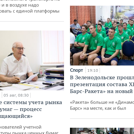
 и в воздухе надо
овать с единой платформы
Спорт
19:10
В Зеленодольске прош
презентация состава Х
Барс-Ракета» на новый
а
05 авг, 08:30
е системы учета рынка
«Ракета» больше не «Динамо
Барс» на месте, как и был
умаг — процесс
ащающийся»
нователей учетной
туры рынка ценных бумаг