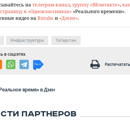
сывайтесь на
телеграм-канал
,
группу «ВКонтакте»
,
кан
страницу в «Одноклассниках»
«Реального времени».
евные видео на
Rutube
и
«Дзене»
.
Инфраструктура
Татарстан
ь в соцсетях
Распечатать
Реальное время» в Дзен
СТИ ПАРТНЕРОВ