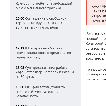
Кукмора потребляют наибольший
Будут о
объем мобильного трафика
парке н
ретрота
Соглашение о свободной
20:00
группы 
торговле между ЕАЭС и ОАЭ
вступает в силу 6 октября
Реконструк
первой оче
Ко второй 
В Набережных Челнах
установить
19:12
представили нового председателя
ретростиле
городского суда
восстановл
Суд приостановил работу
18:08
На прошлой
кафе Coffeeshop Company в Казани
государств
на 30 суток
заключение
Минфин готов уточнить
18:00
налоговый учет затрат на
безопасность