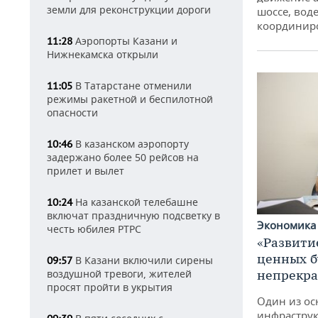
земли для реконструкции дороги
шоссе, воде
координир
Аэропорты Казани и
11:28
Нижнекамска открыли
В Татарстане отменили
11:05
режимы ракетной и беспилотной
опасности
В казанском аэропорту
10:46
задержано более 50 рейсов на
прилет и вылет
На казанской телебашне
10:24
включат праздничную подсветку в
Экономик
честь юбилея РТРС
«Развити
ценных б
В Казани включили сирены
09:57
непрекр
воздушной тревоги, жителей
просят пройти в укрытия
Один из ос
инфраструк