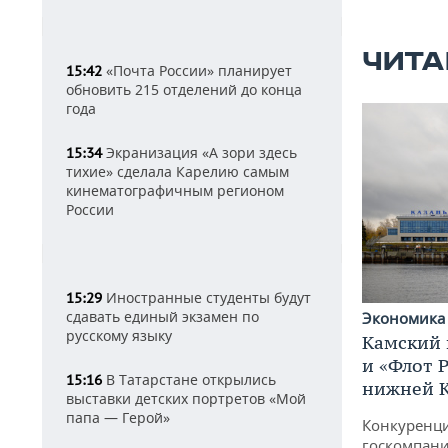
ЧИТА
«Почта России» планирует
15:42
обновить 215 отделений до конца
года
Экранизация «А зори здесь
15:34
тихие» сделала Карелию самым
кинематографичным регионом
России
Иностранные студенты будут
15:29
сдавать единый экзамен по
Экономик
русскому языку
Камский 
и «Флот 
В Татарстане открылись
15:16
нижней 
выставки детских портретов «Мой
папа — Герой»
Конкуренци
госкомпани