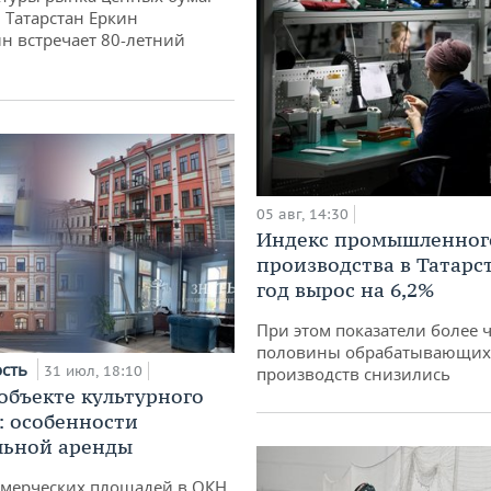
 Татарстан Еркин
н встречает 80-летний
05 авг, 14:30
Индекс промышленног
производства в Татарс
год вырос на 6,2%
При этом показатели более 
половины обрабатывающих
ость
31 июл, 18:10
производств снизились
 объекте культурного
: особенности
льной аренды
ммерческих площадей в ОКН