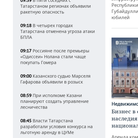
В пяти соседних с
09:39
Республики
Татарстаном регионах объявили
Губайдулли
ракетную опасность
юбилей
В четырех городах
09:18
Татарстана отменена угроза атаки
БПЛА
Россияне после премьеры
09:17
«Одиссеи» Нолана стали чаще
покупать Гомера
Казанского судью Марселя
09:00
Гафарова объявили в розыск
При исполкоме Казани
08:59
планируют создать управление
Недвижим
лесничества
Бизнес в
наследия
Власти Татарстана
08:45
национа
разработали условия конкурса на
льготную аренду в ЦУМе
Аренда ко