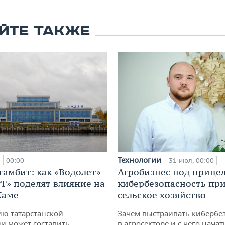
ЙТЕ ТАКЖЕ
а
Технологии
00:00
31 июл, 00:00
гамбит: как «Водолет»
Агробизнес под прицел
РТ» поделят влияние на
кибербезопасность при
Каме
сельское хозяйство
ю татарстанской
Зачем выстраивать кибербе
и может составить
в агросекторе и с чего начат