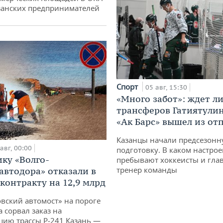
занских предпринимателей
Спорт
05 авг, 15:30
«Много забот»: ждет л
трансферов Гатиятулин
«Ак Барс» вышел из от
Казанцы начали предсезон
авг, 00:00
подготовку. В каком настро
ку «Волго-
пребывают хоккеисты и гла
тренер команды
автодора» отказали в
 контракту на 12,9 млрд
овский автомост» на пороге
 сорвал заказ на
цию трассы Р‑241 Казань —