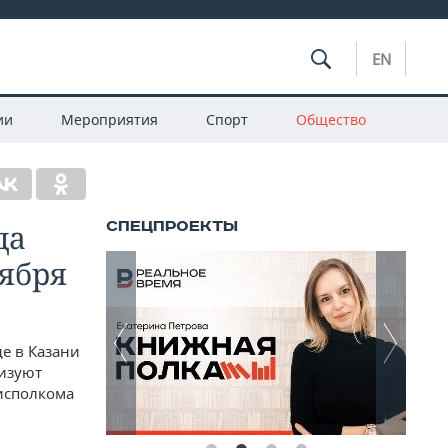
EN
ии
Мероприятия
Спорт
Общество
да
тября
е в Казани
низуют
исполкома