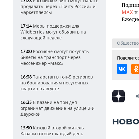
Российское вино могут начать
17:28
Подпи
продавать через «Почту России» и
MAX
и
маркетплейсы
Ежедн
Меры поддержки для
17:14
Wildberries могут объявить на
следующей неделе
Общество
Россияне смогут покупать
17:00
билеты на транспорт через
Поделитес
мессенджер «Макс»
Татарстан в топ-5 регионов
16:38
по бронированиям посуточных
квартир в августе
«
В Казани на три дня
16:35
ограничат движение на улице 2-й
Даурской
НОВО
Каждый второй житель
15:50
Казани готовит каждый день