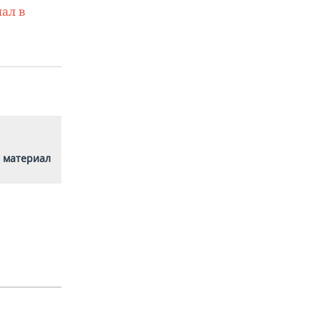
ал в
 материал