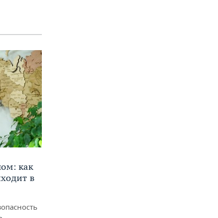
ом: как
ходит в
зопасность
ь