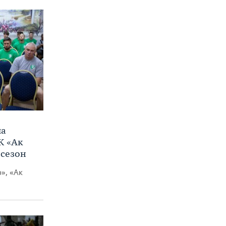
ла
К «Ак
 сезон
», «Ак