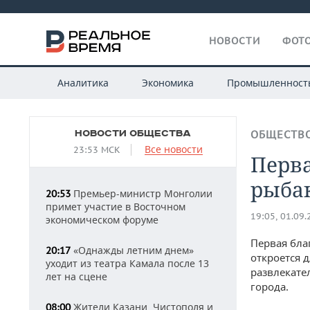
НОВОСТИ
ФОТО
Аналитика
Экономика
Промышленност
НОВОСТИ ОБЩЕСТВА
ОБЩЕСТВ
Все новости
23:53 МСК
Перва
рыбак
Премьер-министр Монголии
20:53
примет участие в Восточном
19:05, 01.09
экономическом форуме
Первая бла
«Однажды летним днем»
20:17
откроется 
уходит из театра Камала после 13
развлекате
лет на сцене
города.
Жители Казани, Чистополя и
08:00