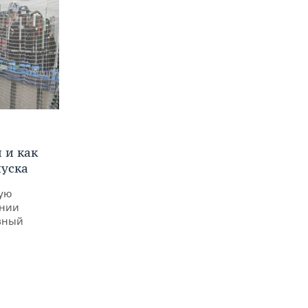
и
 и как
пуска
ную
ении
вный