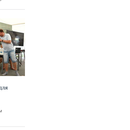
для
м