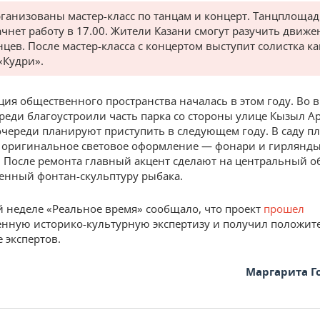
рганизованы мастер-класс по танцам и концерт. Танцплощад
ачнет работу в 17.00. Жители Казани смогут разучить движе
нцев. После мастер-класса с концертом выступит солистка ка
«Кудри».
ция общественного пространства началась в этом году. Во 
реди благоустроили часть парка со стороны улице Кызыл А
очереди планируют приступить в следующем году. В саду п
 оригинальное световое оформление — фонари и гирлянды
. После ремонта главный акцент сделают на центральный о
енный фонтан-скульптуру рыбака.
 неделе «Реальное время» сообщало, что проект
прошел
енную историко-культурную экспертизу и получил положит
 экспертов.
Маргарита Г