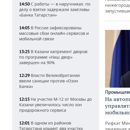
С работы — в наручниках: по
14:50
нижегородс
делу о взятке задержали замглавы
запустивши
«Банка Татарстан»
В России зафиксированы
14:05
массовые сбои онлайн-сервисов и
мобильной связи
В Казани капремонт дворов
13:25
по программе «Наш двор»
завершен на 90%
Власти Великобритании
12:29
ввели санкции против «Озон
Банка»
Промышле
На автоп
На участке М-12 от Москвы до
12:15
Казани увеличилось число зон
управлят
придорожного сервиса
мобильн
В одном из районов
Рифкат Мин
12:01
Татарстана изымут два участка
движение а