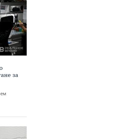
о
тане за
чем