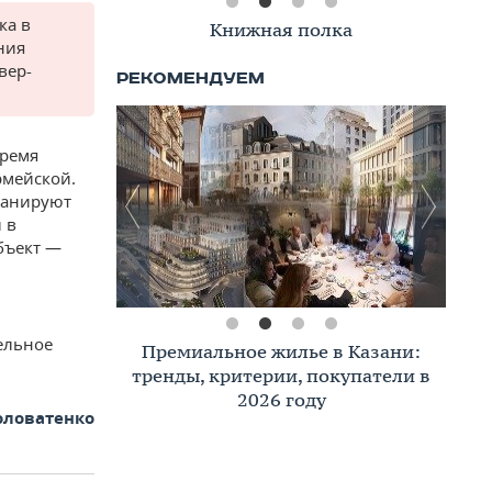
ка в
Книжная полка
ния
вер-
время
рмейской.
ланируют
 в
бъект —
ельное
Премиальное жилье в Казани:
тренды, критерии, покупатели в
2026 году
оловатенко