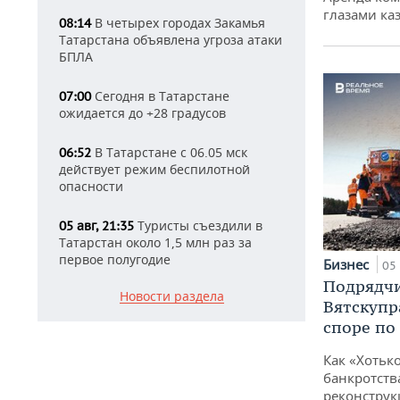
глазами ка
В четырех городах Закамья
08:14
Татарстана объявлена угроза атаки
БПЛА
Сегодня в Татарстане
07:00
ожидается до +28 градусов
В Татарстане с 06.05 мск
06:52
действует режим беспилотной
опасности
Туристы съездили в
05 авг, 21:35
Татарстан около 1,5 млн раз за
первое полугодие
Бизнес
05 
Подрядчи
Новости раздела
Вятскупр
споре по
Как «Хотьк
банкротства
реконструк