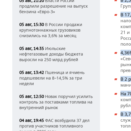
В 2,
Власти России
05 авг, 21:20
Груп
продлили разрешение на выпуск
бензина «Евро-3»
В 17
нало
В России продажи
05 авг, 15:30
комп
крупнотоннажных грузовиков
21 и
снизились на 3,6% за месяц
Росс
поло
Июльские
05 авг, 14:35
4,36
нефтегазовые доходы бюджета
«Сев
выросли на 250 млрд рублей
рынк
прев
Пшеница и ячмень
05 авг, 13:42
подешевели на 8–14,5% за три
В 2 
недели
мани
На 7
Новак поручил усилить
05 авг, 12:50
комп
контроль за поставками топлива на
рубл
внутренний рынок
В 3,
служ
ФАС возбудила 37 дел
04 авг, 19:45
топл
против участников топливного