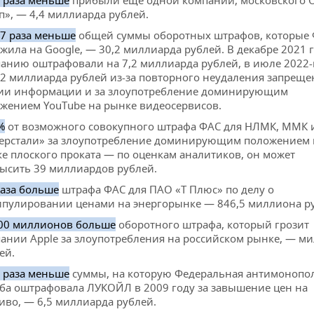
5 раза меньше
прибыли еще одной компании, московского 
п», — 4,4 миллиарда рублей.
,7 раза меньше
общей суммы оборотных штрафов, которые
жила на Google, — 30,2 миллиарда рублей. В декабре 2021 
анию оштрафовали на 7,2 миллиарда рублей, в июле 2022-
 2 миллиарда рублей из-за повторного неудаления запреще
ии информации и за злоупотребление доминирующим
жением YouTube на рынке видеосервисов.
%
от возможного совокупного штрафа ФАС для НЛМК, ММК 
ерстали» за злоупотребление доминирующим положением 
е плоского проката — по оценкам аналитиков, он может
ысить 39 миллиардов рублей.
раза больше
штрафа ФАС для ПАО «Т Плюс» по делу о
пулировании ценами на энергорынке — 846,5 миллиона р
00 миллионов больше
оборотного штрафа, который грозит
ании Apple за злоупотребления на российском рынке, — м
ей.
7 раза меньше
суммы, на которую Федеральная антимонопо
ба оштрафовала ЛУКОЙЛ в 2009 году за завышение цен на
иво, — 6,5 миллиарда рублей.