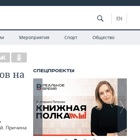
EN
ии
Мероприятия
Спорт
Общество
ов на
ь
ей. Причина