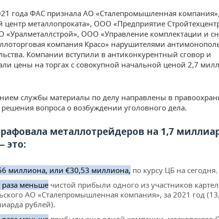
021 года ФАС признала АО «Сталепромышленная компания»
 центр металлопроката», ООО «Предприятие Стройтехцент
О «Уралметаллстрой», ООО «Управление комплектации и с
ллоторговая компания Красо» нарушителями антимонопол
льства. Компании вступили в антиконкурентный сговор и
ли цены на торгах с совокупной начальной ценой 2,7 мил
нием службы материалы по делу направлены в правоохра
 решения вопроса о возбуждении уголовного дела.
рафовала металлотрейдеров на 1,7 миллиа
 это:
56 миллиона, или €30,53 миллиона,
по курсу ЦБ на сегодня.
4 раза меньше
чистой прибыли одного из участников картел
ьского АО «Сталепромышленная компания», за 2021 год (13
иарда рублей).