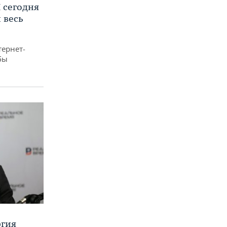
 сегодня
 весь
тернет-
бы
ргия