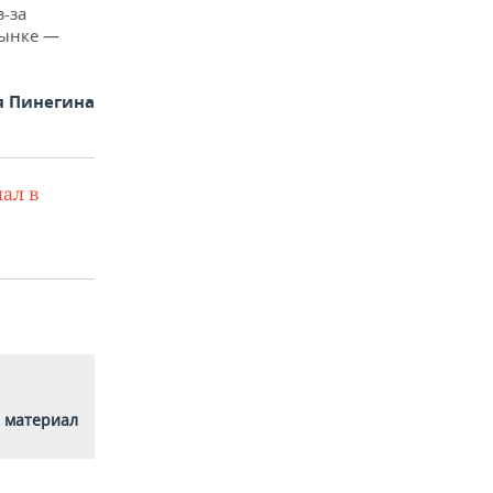
-за
рынке —
я Пинегина
ал в
 материал