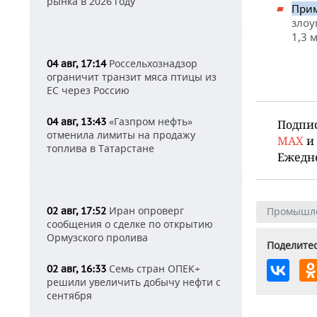
рынка в 2026 году
Прим
злоу
1,3 
Россельхознадзор
04 авг, 17:14
ограничит транзит мяса птицы из
ЕС через Россию
«Газпром нефть»
04 авг, 13:43
Подпи
отменила лимиты на продажу
MAX
и
топлива в Татарстане
Ежедн
Иран опроверг
02 авг, 17:52
Промышл
сообщения о сделке по открытию
Ормузского пролива
Поделитес
Семь стран ОПЕК+
02 авг, 16:33
решили увеличить добычу нефти с
сентября