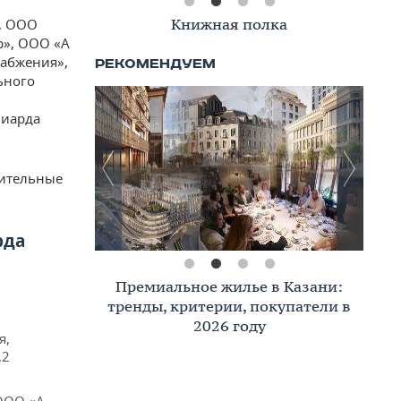
Книжная полка
, ООО
р», ООО «А
набжения»,
ьного
лиарда
нительные
рда
Премиальное жилье в Казани:
тренды, критерии, покупатели в
2026 году
я,
,2