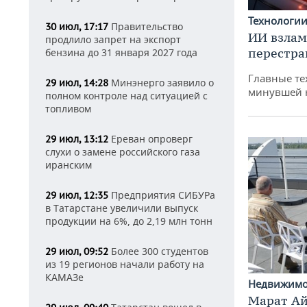
Технологи
Правительство
30 июл, 17:17
ИИ взлам
продлило запрет на экспорт
перестра
бензина до 31 января 2027 года
Главные те
Минэнерго заявило о
29 июл, 14:28
минувшей 
полном контроле над ситуацией с
топливом
Ереван опроверг
29 июл, 13:12
слухи о замене российского газа
иранским
Предприятия СИБУРа
29 июл, 12:35
в Татарстане увеличили выпуск
продукции на 6%, до 2,19 млн тонн
Более 300 студентов
29 июл, 09:52
из 19 регионов начали работу на
КАМАЗе
Недвижим
Марат Ай