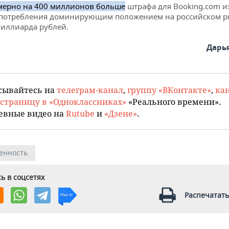
ерно на 400 миллионов больше
штрафа для Booking.com из
потребления доминирующим положением на российском 
миллиарда рублей.
Дарь
сывайтесь на
телеграм-канал
,
группу «ВКонтакте»
,
кан
страницу в «Одноклассниках»
«Реального времени».
евные видео на
Rutube
и
«Дзене»
.
енность
ь в соцсетях
Распечатать