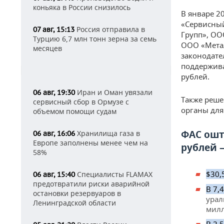
коньяка в России снизилось
В январе 2
«Сервисный
Россия отправила в
07 авг, 15:13
Групп», ОО
Турцию 6,7 млн тонн зерна за семь
ООО «Мета
месяцев
законодате
поддержива
рублей.
Иран и Оман увязали
06 авг, 19:30
Также реше
сервисный сбор в Ормузе с
органы для
объемом помощи судам
ФАС ошт
Хранилища газа в
06 авг, 16:06
Европе заполнены менее чем на
рублей —
58%
$30,
Специалисты FLAMAX
06 авг, 15:40
предотвратили риски аварийной
В 7,
остановки резервуаров в
урал
Ленинградской области
милл