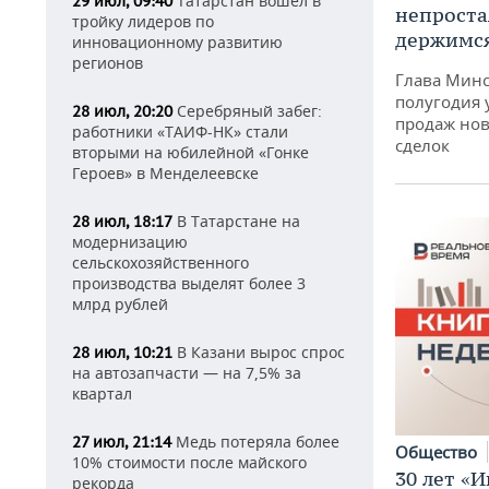
Татарстан вошел в
29 июл, 09:40
непроста
тройку лидеров по
держимся
инновационному развитию
регионов
Глава Минс
полугодия 
Серебряный забег:
28 июл, 20:20
продаж нов
работники «ТАИФ-НК» стали
сделок
вторыми на юбилейной «Гонке
Героев» в Менделеевске
В Татарстане на
28 июл, 18:17
модернизацию
сельскохозяйственного
производства выделят более 3
млрд рублей
В Казани вырос спрос
28 июл, 10:21
на автозапчасти — на 7,5% за
квартал
Медь потеряла более
27 июл, 21:14
Общество
10% стоимости после майского
30 лет «И
рекорда