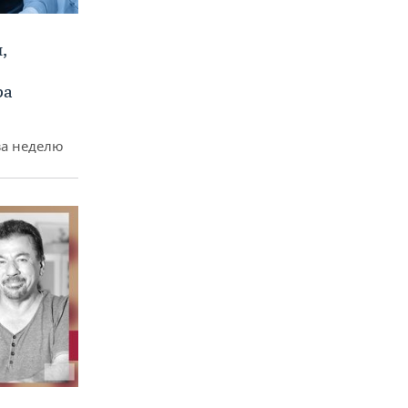
,
ра
за неделю