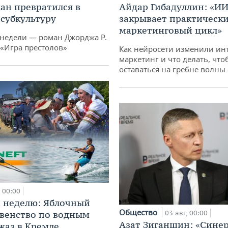
ан превратился в
Айдар Гибадуллин: «ИИ
субкультуру
закрывает практически
маркетинговый цикл»
 недели — роман Джорджа Р.
 «Игра престолов»
Как нейросети изменили ин
маркетинг и что делать, что
оставаться на гребне волны
00:00
 неделю: Яблочный
Общество
рвенство по водным
03 авг, 00:00
Азат Зиганшин: «Сине
жаз в Кремле