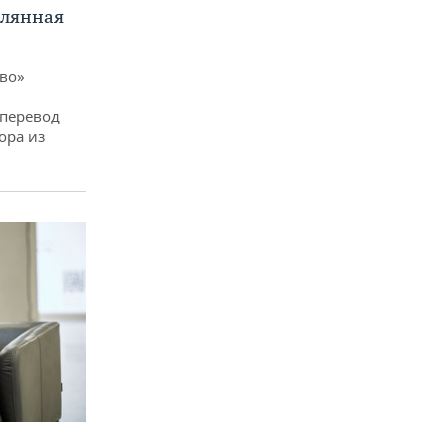
клянная
ево»
 перевод
ора из