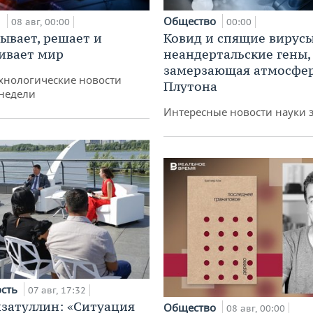
и
Общество
08 авг, 00:00
00:00
ывает, решает и
Ковид и спящие вирусы
ивает мир
неандертальские гены,
замерзающая атмосфе
хнологические новости
Плутона
недели
Интересные новости науки 
ость
07 авг, 17:32
затуллин: «Ситуация
Общество
08 авг, 00:00