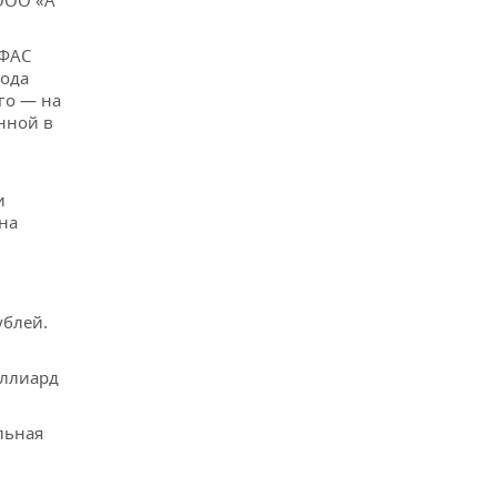
ООО «А
 ФАС
года
го — на
нной в
и
на
ублей.
иллиард
льная