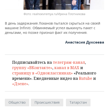
realnoevremya.ru/Ирина Плотникова
В день задержания Лоханов пытался скрыться на своей
машине Infiniti. Обвиняемый успел выкинуть пакет с
деньгами, но позже признал факт их получения.
Анастасия Дуксеева
Подписывайтесь на
телеграм-канал
,
группу «ВКонтакте»
,
канал в MAX
и
страницу в «Одноклассниках»
«Реального
времени». Ежедневные видео на
Rutube
и
«Дзене»
.
Общество
Происшествия
Татарстан