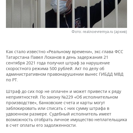
НЕФТЕХИМИЯ
РОЗНИЧНАЯ ТОРГОВЛЯ
НОВОСТИ ТЕХНОЛОГИЙ
МЕРОПРИЯТИЯ
НЕФТЬ
ТРАНСПОРТ
IT
НОВОСТИ МЕРОПРИЯТИЙ
СПОРТ
ОПК
Фото: realnoevremya.ru (архив)
УСЛУГИ
МЕДИА
ВЫЕЗДНАЯ РЕДАКЦИЯ
НОВОСТИ СПОРТА
ОБЩЕСТВО
ЭНЕРГЕТИКА
Как стало известно «Реальному времени», экс-глава ФСС
ТЕЛЕКОММУНИКАЦИИ
БИЗНЕС-БРАНЧИ
ФУТБОЛ
НОВОСТИ ОБЩЕСТВА
ФОТОГАЛЕРЕЯ
Татарстана Павел Лоханов в день задержания 21
сентября 2021 года получил штраф за нарушение
ONLINE-КОНФЕРЕНЦИИ
ХОККЕЙ
ВЛАСТЬ
СЮЖЕТЫ
скоростного режима 500 рублей. Акт по делу об
административном правонарушении вынес ГИБДД МВД
ОТКРЫТАЯ ЛЕКЦИЯ
БАСКЕТБОЛ
ИНФРАСТРУКТУРА
СПРАВОЧНИК
по РТ.
Штраф до сих пор не оплачен и может привести к ряду
ВОЛЕЙБОЛ
ИСТОРИЯ
СПИСОК ПЕРСОН
ПОЛНАЯ ВЕРСИЯ
неприятностей. По закону №229 «Об исполнительном
производстве», банковские счета и карты могут
КИБЕРСПОРТ
КУЛЬТУРА
СПИСОК КОМПАНИЙ
заблокировать или списать с них сумму штрафа в
удвоенном размере. Судебный исполнитель имеет
возможность отобрать личное имущество неплательщика
ФИГУРНОЕ КАТАНИЕ
МЕДИЦИНА
в счет оплаты его задолженности.