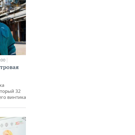
:00
етровая
ка
оторый 32
его винтика