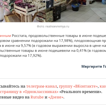
Фото: realnoevremya.ru
анным
Росстата, продовольственные товары в июне подеше
одовом сравнении подорожали на 17,98%), плодоовощная п
 в июне на 9,57% (в годовом выражении выросла в цене на
ьственные товары в июне подешевели на 0,41% (в годово
подорожали на 17,92%).
Маргарита Г
сывайтесь на
телеграм-канал
,
группу «ВКонтакте»
,
кан
страницу в «Одноклассниках»
«Реального времени».
евные видео на
Rutube
и
«Дзене»
.