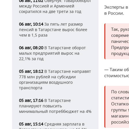
Оверчук: товарооборот
06 авг, 11:02
между Россией и Арменией
Эксперты 
сократился на две трети за год
в России.
За пять лет размер
06 авг, 10:14
Так, ру
пенсий в Татарстане вырос более
чем в 1,5 раза
совреме
паничес
Предпри
В Татарстане оборот
06 авг, 08:20
малых предприятий вырос на
продукц
22,1% за год
— Таким об
В Татарстане направят
05 авг, 18:12
стоимостью
778 млн рублей на субсидии
организациям воздушного
транспорта
По слов
статист
В Татарстане
05 авг, 17:16
Остапко
планируют повысить
группы т
минимальный потреббюджет на 4%
магазин
российс
Средняя зарплата в
05 авг, 15:14