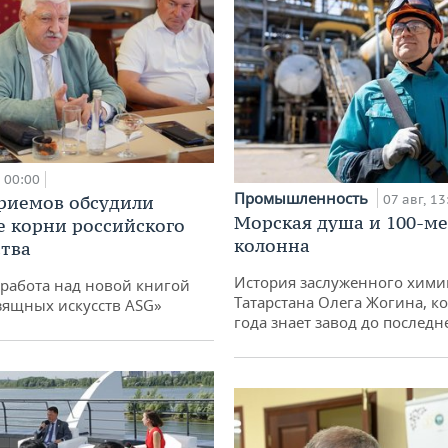
00:00
Промышленность
риемов обсудили
07 авг, 13
Морская душа и 100-м
е корни российского
колонна
тва
История заслуженного хими
работа над новой книгой
Татарстана Олега Жогина, к
зящных искусств ASG»
года знает завод до последн