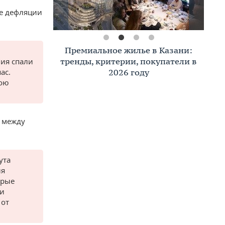
ие дефляции
Премиальное жилье в Казани:
тренды, критерии, покупатели в
ния спали
2026 году
ас.
вою
я между
ута
ия
орые
ки
 от