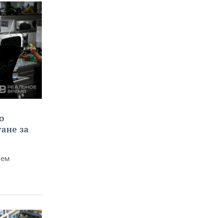
о
тане за
чем