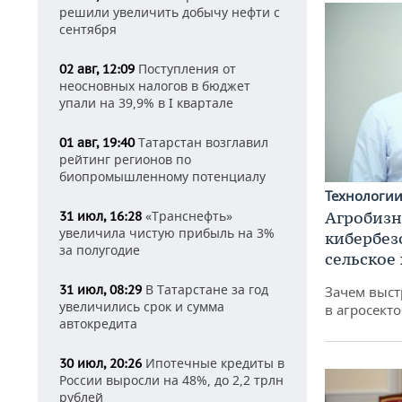
решили увеличить добычу нефти с
сентября
Поступления от
02 авг, 12:09
неосновных налогов в бюджет
упали на 39,9% в I квартале
Татарстан возглавил
01 авг, 19:40
рейтинг регионов по
биопромышленному потенциалу
Технологи
«Транснефть»
Агробизн
31 июл, 16:28
увеличила чистую прибыль на 3%
кибербез
за полугодие
сельское
В Татарстане за год
31 июл, 08:29
Зачем выст
увеличились срок и сумма
в агросекто
автокредита
Ипотечные кредиты в
30 июл, 20:26
России выросли на 48%, до 2,2 трлн
рублей