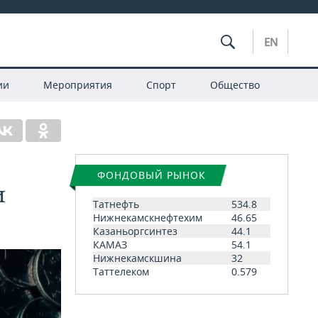
EN
ии
Мероприятия
Спорт
Общество
ФОНДОВЫЙ РЫНОК
и
Татнефть
534.8
Нижнекамскнефтехим
46.65
Казаньоргсинтез
44.1
КАМАЗ
54.1
Нижнекамскшина
32
Таттелеком
0.579