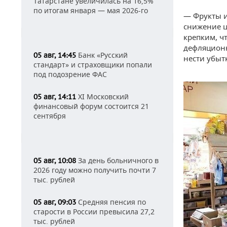
Татарстане увеличилась на 16,5%
по итогам января — мая 2026-го
— Фрукты и
снижение ц
крепким, ч
дефляционн
Банк «Русский
05 авг, 14:45
нести убыт
стандарт» и страховщики попали
под подозрение ФАС
XI Московский
05 авг, 14:11
финансовый форум состоится 21
сентября
За день больничного в
05 авг, 10:08
2026 году можно получить почти 7
тыс. рублей
Средняя пенсия по
05 авг, 09:03
старости в России превысила 27,2
тыс. рублей