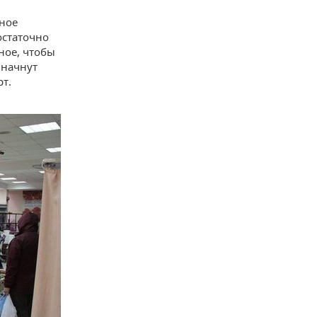
ное
остаточно
ное, чтобы
 начнут
рт.