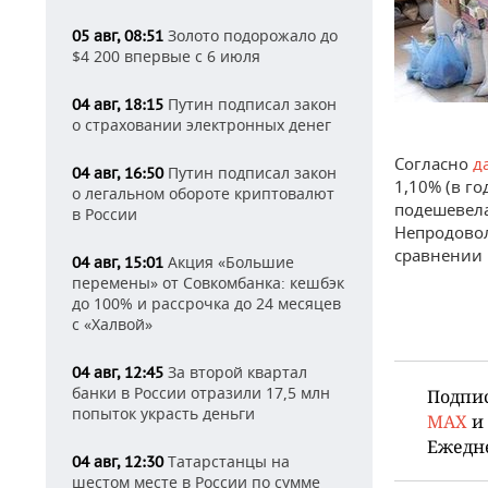
Золото подорожало до
05 авг, 08:51
$4 200 впервые с 6 июля
Путин подписал закон
04 авг, 18:15
о страховании электронных денег
Согласно
д
Путин подписал закон
04 авг, 16:50
1,10% (в г
о легальном обороте криптовалют
подешевела
в России
Непродовол
сравнении 
Акция «Большие
04 авг, 15:01
перемены» от Совкомбанка: кешбэк
до 100% и рассрочка до 24 месяцев
с «Халвой»
За второй квартал
04 авг, 12:45
банки в России отразили 17,5 млн
Подпи
попыток украсть деньги
MAX
и
Ежедн
Татарстанцы на
04 авг, 12:30
шестом месте в России по сумме