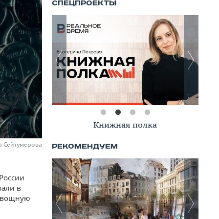
Книжная полка
на Сейтумерова
 России
вали в
оовощную