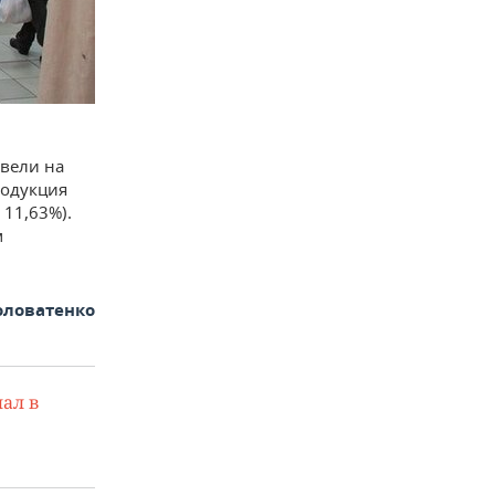
вели на
родукция
 11,63%).
м
оловатенко
ал в