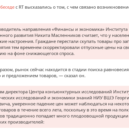
в
беседе
с RT высказались о том, с чем связано возникновен
ководитель направления «Финансы и экономика» Института
нного развития Никита Масленников считает, что у населе
кие настроения. Граждане перестали скупать товары про зап
ятия тем временем скорректировали отпускные цены на с
ию на фоне снижающегося спроса.
разом, рынок сейчас находится в стадии поиска равновеси
 и предложением товаров, — сказал он.
ам директора Центра конъюнктурных исследований Инстит
ических исследований и экономики знаний НИУ ВШЭ Георг
вича, умеренное падение цен может наблюдаться на некот
оваров в течение всего лета, поскольку в это время на пол
ов традиционно попадает много плодоовощной продукции
ких производителей: