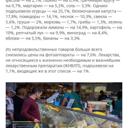
фасоль — на 2,1%, пшено — на 0,9%, гречневую крупу —
ВОДНЫЕ ВИДЫ СПОРТА
ОБРАЗОВАНИЕ
на 0,7%, маргарин — на 5,2%, соль — 3,3%. Однако
подешевели огурцы — на 25,1%, белокочанная капуста —
ХОККЕЙ С МЯЧОМ
ПРОИСШЕСТВИЯ
17,8%, помидоры — 14,1%, чеснок — 10,3%, свекла —
5,6%, груши — 2%, морковь — 1,7%, грибы — 1,3%, зелень
— 1,2%. Подорожали лимоны — на 14,9%, картофель — на
10%, репчатый лук — на 9,9%, виноград — на 8,4%,
яблоки — на 5,5%, бананы — на 3,3%.
Из непродовольственных товаров больше всего
снизились цены на фотоаппараты — на 7,6%. Лекарства,
не относящиеся к жизненно необходимым и важнейшим
лекарственным препаратам (ЖНВЛП), подешевели на
1,1%, входящие же в этот список — на 1%.