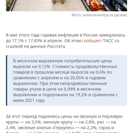
НЕФТЕХИМИЯ
РОЗНИЧНАЯ ТОРГОВЛЯ
НОВОСТИ ТЕХНОЛОГИЙ
МЕРОПРИЯТИЯ
НЕФТЬ
Фото: realnoevremya.ru (архив)
ТРАНСПОРТ
IT
НОВОСТИ МЕРОПРИЯТИЙ
СПОРТ
ОПК
В мае этого года годовая инфляция в России замедлилась
УСЛУГИ
МЕДИА
ВЫЕЗДНАЯ РЕДАКЦИЯ
НОВОСТИ СПОРТА
ОБЩЕСТВО
до 17,1% с 17,83% в апреле. Об этом
сообщает
ТАСС со
ЭНЕРГЕТИКА
ссылкой на данные Росстата.
ТЕЛЕКОММУНИКАЦИИ
БИЗНЕС-БРАНЧИ
ФУТБОЛ
НОВОСТИ ОБЩЕСТВА
ФОТОГАЛЕРЕЯ
В месячном выражении потребительские цены
ONLINE-КОНФЕРЕНЦИИ
ХОККЕЙ
ВЛАСТЬ
СЮЖЕТЫ
выросли на 0,12%. Стоимость продовольственных
товаров в прошлом месяце выросла на 0,6% по
сравнению с апрелем и на 20,05% в годовом
ОТКРЫТАЯ ЛЕКЦИЯ
БАСКЕТБОЛ
ИНФРАСТРУКТУРА
СПРАВОЧНИК
выражении. При этом непродовольственные
товары упали в цене на 0,09% в месячном
ВОЛЕЙБОЛ
ИСТОРИЯ
СПИСОК ПЕРСОН
ПОЛНАЯ ВЕРСИЯ
выражении и подорожали на 19,2% в сравнении с
маем 2021 года.
КИБЕРСПОРТ
КУЛЬТУРА
СПИСОК КОМПАНИЙ
За этот период поднялись цены на овсяную и перловую
ФИГУРНОЕ КАТАНИЕ
МЕДИЦИНА
крупы — на 3,5%, манную крупу — на 2,8%, рис — на
2,4%, овсяные хлопья «Геркулес» — на 2,2%, горох и