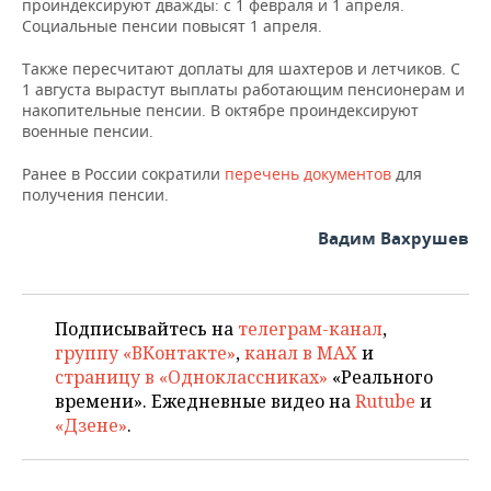
ВОДНЫЕ ВИДЫ СПОРТА
ОБРАЗОВАНИЕ
проиндексируют дважды: с 1 февраля и 1 апреля.
Социальные пенсии повысят 1 апреля.
ХОККЕЙ С МЯЧОМ
ПРОИСШЕСТВИЯ
Также пересчитают доплаты для шахтеров и летчиков. С
1 августа вырастут выплаты работающим пенсионерам и
накопительные пенсии. В октябре проиндексируют
военные пенсии.
Ранее в России сократили
перечень документов
для
получения пенсии.
Вадим Вахрушев
Подписывайтесь на
телеграм-канал
,
группу «ВКонтакте»
,
канал в MAX
и
страницу в «Одноклассниках»
«Реального
времени». Ежедневные видео на
Rutube
и
«Дзене»
.