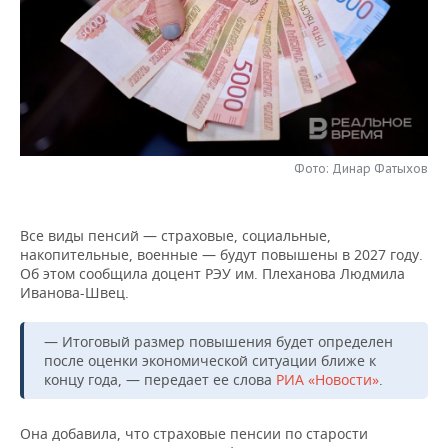
НЕФТЕХИМИЯ
РОЗНИЧНАЯ ТОРГОВЛЯ
НОВОСТИ ТЕХНОЛОГИЙ
МЕРОПРИЯТИЯ
НЕФТЬ
ТРАНСПОРТ
IT
НОВОСТИ МЕРОПРИЯТИЙ
СПОРТ
ОПК
УСЛУГИ
МЕДИА
ВЫЕЗДНАЯ РЕДАКЦИЯ
НОВОСТИ СПОРТА
ОБЩЕСТВО
ЭНЕРГЕТИКА
Фото: Динар Фатыхов
ТЕЛЕКОММУНИКАЦИИ
БИЗНЕС-БРАНЧИ
ФУТБОЛ
НОВОСТИ ОБЩЕСТВА
ФОТОГАЛЕРЕЯ
ONLINE-КОНФЕРЕНЦИИ
ХОККЕЙ
ВЛАСТЬ
СЮЖЕТЫ
Все виды пенсий — страховые, социальные,
накопительные, военные — будут повышены в 2027 году.
ОТКРЫТАЯ ЛЕКЦИЯ
БАСКЕТБОЛ
ИНФРАСТРУКТУРА
СПРАВОЧНИК
Об этом сообщила доцент РЭУ им. Плеханова Людмила
Иванова-Швец.
ВОЛЕЙБОЛ
ИСТОРИЯ
СПИСОК ПЕРСОН
ПОЛНАЯ ВЕРСИЯ
— Итоговый размер повышения будет определен
КИБЕРСПОРТ
КУЛЬТУРА
СПИСОК КОМПАНИЙ
после оценки экономической ситуации ближе к
концу года, — передает ее слова
РИА «Новости»
.
ФИГУРНОЕ КАТАНИЕ
МЕДИЦИНА
Она добавила, что страховые пенсии по старости