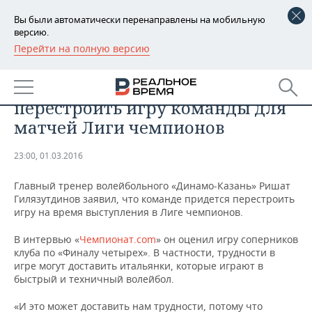
Вы были автоматически перенаправлены на мобильную
версию.
Перейти на полную версию
РЕГИОНЫ
Тренер ВК «Динамо-Казань»
БАШКОРТОСТАН
НОВОСТИ
заявил о необходимости
перестроить игру команды для
ТАТАРСТАН
АНАЛИТИКА
матчей Лиги чемпионов
УДМУРТИЯ
НОВОСТИ АНАЛИТИКИ
ЭКОНОМИКА
23:00, 01.03.2016
ДЕКЛАРАЦИИ О ДОХОДАХ
НОВОСТИ ЭКОНОМИКИ
ПРОМЫШЛЕННОСТЬ
Главный тренер волейбольного «Динамо-Казань» Ришат
Гилязутдинов заявил, что команде придется перестроить
КОРОЛИ ГОСЗАКАЗА ПФО
ФИНАНСЫ
НОВОСТИ
НЕДВИЖИМОСТЬ
игру на время выступления в Лиге чемпионов.
ПРОМЫШЛЕННОСТИ
В интервью
«
Чемпионат.com
»
он оценил игру соперников
ВУЗЫ ТАТАРСТАНА
БАНКИ
НОВОСТИ НЕДВИЖИМОСТИ
АВТО
АГРОПРОМ
клуба по «Финалу четырех». В частности, трудности в
игре могут доставить итальянки, которые играют в
КОМУ ПРИНАДЛЕЖАТ
БЮДЖЕТ
НОВОСТИ АВТО
БИЗНЕС
быстрый и техничный волейбол.
ТОРГОВЫЕ ЦЕНТРЫ
МАШИНОСТРОЕНИЕ
ТАТАРСТАНА
ИНВЕСТИЦИИ
НОВОСТИ БИЗНЕСА
ТЕХНОЛОГИИ
«И это может доставить нам трудности, потому что