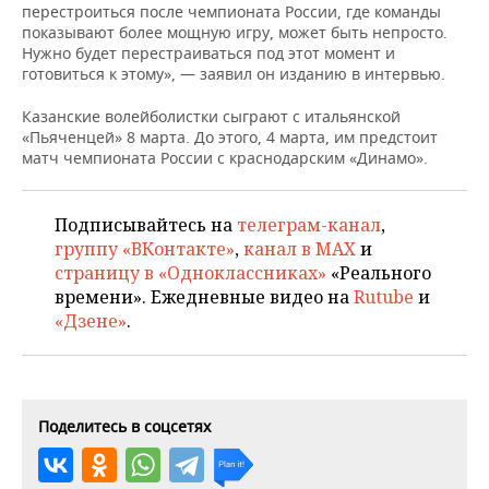
НЕФТЕХИМИЯ
перестроиться после чемпионата России, где команды
показывают более мощную игру, может быть непросто.
РОЗНИЧНАЯ ТОРГОВЛЯ
НОВОСТИ ТЕХНОЛОГИЙ
МЕРОПРИЯТИЯ
Нужно будет перестраиваться под этот момент и
НЕФТЬ
готовиться к этому», — заявил он изданию в интервью
.
ТРАНСПОРТ
IT
НОВОСТИ МЕРОПРИЯТИЙ
СПОРТ
ОПК
Казанские волейболистки сыграют с итальянской
«Пьяченцей» 8 марта. До этого, 4 марта, им предстоит
УСЛУГИ
МЕДИА
ВЫЕЗДНАЯ РЕДАКЦИЯ
НОВОСТИ СПОРТА
ОБЩЕСТВО
ЭНЕРГЕТИКА
матч чемпионата России с краснодарским «Динамо».
ТЕЛЕКОММУНИКАЦИИ
БИЗНЕС-БРАНЧИ
ФУТБОЛ
НОВОСТИ ОБЩЕСТВА
ФОТОГАЛЕРЕЯ
Подписывайтесь на
телеграм-канал
,
ONLINE-КОНФЕРЕНЦИИ
ХОККЕЙ
ВЛАСТЬ
СЮЖЕТЫ
группу «ВКонтакте»
,
канал в MAX
и
страницу в «Одноклассниках»
«Реального
ОТКРЫТАЯ ЛЕКЦИЯ
БАСКЕТБОЛ
ИНФРАСТРУКТУРА
СПРАВОЧНИК
времени». Ежедневные видео на
Rutube
и
«Дзене»
.
ВОЛЕЙБОЛ
ИСТОРИЯ
СПИСОК ПЕРСОН
ПОЛНАЯ ВЕРСИЯ
КИБЕРСПОРТ
КУЛЬТУРА
СПИСОК КОМПАНИЙ
Поделитесь в соцсетях
ФИГУРНОЕ КАТАНИЕ
МЕДИЦИНА