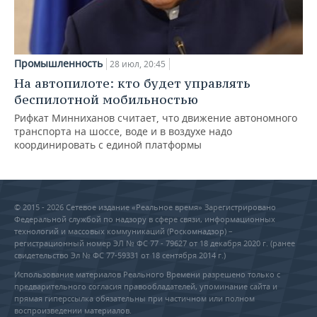
Промышленность
28 июл, 20:45
На автопилоте: кто будет управлять
беспилотной мобильностью
Рифкат Минниханов считает, что движение автономного
транспорта на шоссе, воде и в воздухе надо
координировать с единой платформы
© 2015 - 2026 Сетевое издание «Реальное время» Зарегистрировано
Федеральной службой по надзору в сфере связи, информационных
технологий и массовых коммуникаций (Роскомнадзор) –
регистрационный номер ЭЛ № ФС 77 - 79627 от 18 декабря 2020 г. (ранее
свидетельство Эл № ФС 77-59331 от 18 сентября 2014 г.)
Использование материалов Реального Времени разрешено только с
предварительного согласия правообладателей, упоминание сайта и
прямая гиперссылка обязательны при частичном или полном
воспроизведении материалов.