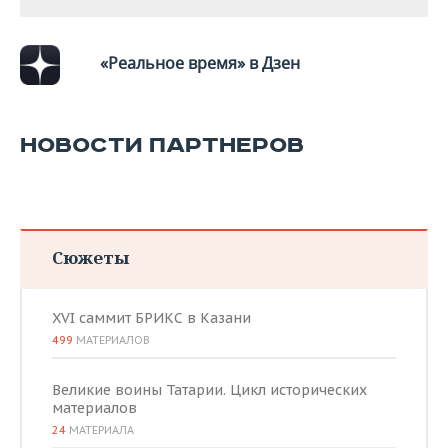
ВОДНЫЕ ВИДЫ СПОРТА
ОБРАЗОВАНИЕ
ХОККЕЙ С МЯЧОМ
ПРОИСШЕСТВИЯ
«Реальное время» в Дзен
НОВОСТИ ПАРТНЕРОВ
Сюжеты
XVI саммит БРИКС в Казани
499
МАТЕРИАЛОВ
Великие воины Татарии. Цикл исторических
материалов
24
МАТЕРИАЛА