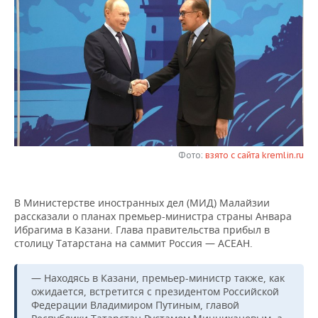
НЕФТЕХИМИЯ
РОЗНИЧНАЯ ТОРГОВЛЯ
НОВОСТИ ТЕХНОЛОГИЙ
МЕРОПРИЯТИЯ
НЕФТЬ
ТРАНСПОРТ
IT
НОВОСТИ МЕРОПРИЯТИЙ
СПОРТ
ОПК
УСЛУГИ
МЕДИА
ВЫЕЗДНАЯ РЕДАКЦИЯ
НОВОСТИ СПОРТА
ОБЩЕСТВО
ЭНЕРГЕТИКА
ТЕЛЕКОММУНИКАЦИИ
БИЗНЕС-БРАНЧИ
ФУТБОЛ
НОВОСТИ ОБЩЕСТВА
ФОТОГАЛЕРЕЯ
ONLINE-КОНФЕРЕНЦИИ
ХОККЕЙ
ВЛАСТЬ
Фото:
взято с сайта kremlin.ru
СЮЖЕТЫ
ОТКРЫТАЯ ЛЕКЦИЯ
БАСКЕТБОЛ
ИНФРАСТРУКТУРА
СПРАВОЧНИК
В Министерстве иностранных дел (МИД) Малайзии
рассказали о планах премьер-министра страны Анвара
ВОЛЕЙБОЛ
ИСТОРИЯ
СПИСОК ПЕРСОН
ПОЛНАЯ ВЕРСИЯ
Ибрагима в Казани. Глава правительства прибыл в
столицу Татарстана на саммит Россия — АСЕАН.
КИБЕРСПОРТ
КУЛЬТУРА
СПИСОК КОМПАНИЙ
— Находясь в Казани, премьер-министр также, как
ФИГУРНОЕ КАТАНИЕ
МЕДИЦИНА
ожидается, встретится с президентом Российской
Федерации Владимиром Путиным, главой