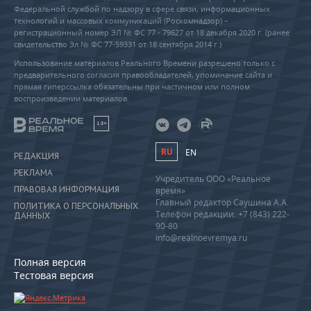
Федеральной службой по надзору в сфере связи, информационных
технологий и массовых коммуникаций (Роскомнадзор) –
регистрационный номер ЭЛ № ФС 77 - 79627 от 18 декабря 2020 г. (ранее
свидетельство Эл № ФС 77-59331 от 18 сентября 2014 г.)
Использование материалов Реального Времени разрешено только с
предварительного согласия правообладателей, упоминание сайта и
прямая гиперссылка обязательны при частичном или полном
воспроизведении материалов.
18+
RU
EN
РЕДАКЦИЯ
РЕКЛАМА
Учредитель ООО «Реальное
ПРАВОВАЯ ИНФОРМАЦИЯ
время»
Главный редактор Саушина А.А.
ПОЛИТИКА О ПЕРСОНАЛЬНЫХ
Телефон редакции: +7 (843) 222-
ДАННЫХ
90-80
info@realnoevremya.ru
Полная версия
Тестовая версия