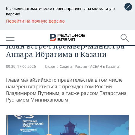
Вы были автоматически перенаправлены на мобильную
версию.
Перейти на полную версию
РЕГИОНЫ
ОБЩЕСТВО
МИД Малайзии опубликовал
БАШКОРТОСТАН
НОВОСТИ
план встреч премьер-министра
ТАТАРСТАН
АНАЛИТИКА
Анвара Ибрагима в Казани
УДМУРТИЯ
НОВОСТИ АНАЛИТИКИ
ЭКОНОМИКА
09:36, 17.06.2026
Сюжет:
Саммит Россия - АСЕАН в Казани
ДЕКЛАРАЦИИ О ДОХОДАХ
НОВОСТИ ЭКОНОМИКИ
ПРОМЫШЛЕННОСТЬ
Глава малайзийского правительства в том числе
намерен встретиться с президентом России
КОРОЛИ ГОСЗАКАЗА ПФО
ФИНАНСЫ
НОВОСТИ
НЕДВИЖИМОСТЬ
Владимиром Путиным, а также раисом Татарстана
ПРОМЫШЛЕННОСТИ
Рустамом Миннихановым
ВУЗЫ ТАТАРСТАНА
БАНКИ
НОВОСТИ НЕДВИЖИМОСТИ
АВТО
АГРОПРОМ
КОМУ ПРИНАДЛЕЖАТ
БЮДЖЕТ
НОВОСТИ АВТО
БИЗНЕС
ТОРГОВЫЕ ЦЕНТРЫ
МАШИНОСТРОЕНИЕ
ТАТАРСТАНА
ИНВЕСТИЦИИ
НОВОСТИ БИЗНЕСА
ТЕХНОЛОГИИ