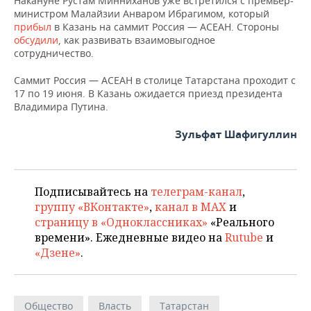
Накануне Рустам Минниханов уже встретился с премьер-
министром Малайзии Анваром Ибрагимом, который
прибыл
в Казань на саммит Россия — АСЕАН. Стороны
обсудили
, как развивать взаимовыгодное
сотрудничество.
Саммит Россия — АСЕАН в столице Татарстана проходит с
17 по 19 июня. В Казань ожидается приезд президента
Владимира Путина.
Зульфат Шафигуллин
Подписывайтесь на
телеграм-канал
,
группу «ВКонтакте»
,
канал в MAX
и
страницу в «Одноклассниках»
«Реального
времени». Ежедневные видео на
Rutube
и
«Дзене»
.
Общество
Власть
Татарстан