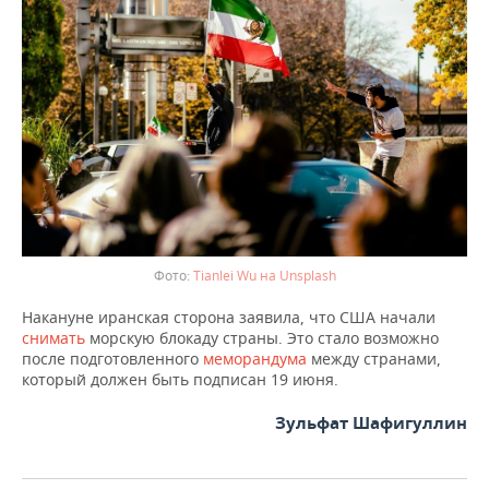
ВОДНЫЕ ВИДЫ СПОРТА
ОБРАЗОВАНИЕ
ХОККЕЙ С МЯЧОМ
ПРОИСШЕСТВИЯ
Tianlei Wu на Unsplash
Накануне иранская сторона заявила, что США начали
снимать
морскую блокаду страны. Это стало возможно
после подготовленного
меморандума
между странами,
который должен быть подписан 19 июня.
Зульфат Шафигуллин