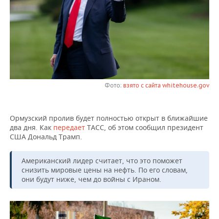
НЕФТЕХИМИЯ
РОЗНИЧНАЯ ТОРГОВЛЯ
НОВОСТИ ТЕХНОЛОГИЙ
МЕРОПРИЯТИЯ
НЕФТЬ
ТРАНСПОРТ
IT
НОВОСТИ МЕРОПРИЯТИЙ
СПОРТ
ОПК
УСЛУГИ
МЕДИА
ВЫЕЗДНАЯ РЕДАКЦИЯ
НОВОСТИ СПОРТА
ОБЩЕСТВО
ЭНЕРГЕТИКА
ТЕЛЕКОММУНИКАЦИИ
БИЗНЕС-БРАНЧИ
ФУТБОЛ
НОВОСТИ ОБЩЕСТВА
ФОТОГАЛЕРЕЯ
Фото:
взято с сайта whitehouse.gov
ONLINE-КОНФЕРЕНЦИИ
ХОККЕЙ
ВЛАСТЬ
СЮЖЕТЫ
Ормузский пролив будет полностью открыт в ближайшие
два дня. Как
передает
ТАСС, об этом сообщил президент
ОТКРЫТАЯ ЛЕКЦИЯ
БАСКЕТБОЛ
ИНФРАСТРУКТУРА
СПРАВОЧНИК
США Дональд Трамп.
ВОЛЕЙБОЛ
ИСТОРИЯ
СПИСОК ПЕРСОН
ПОЛНАЯ ВЕРСИЯ
Американский лидер считает, что это поможет
снизить мировые цены на нефть. По его словам,
КИБЕРСПОРТ
КУЛЬТУРА
СПИСОК КОМПАНИЙ
они будут ниже, чем до войны с Ираном.
ФИГУРНОЕ КАТАНИЕ
МЕДИЦИНА