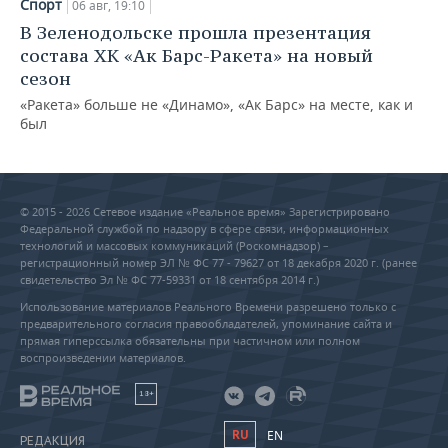
Спорт
06 авг, 19:10
В Зеленодольске прошла презентация
состава ХК «Ак Барс-Ракета» на новый
сезон
«Ракета» больше не «Динамо», «Ак Барс» на месте, как и
был
© 2015 - 2026 Сетевое издание «Реальное время» Зарегистрировано
Федеральной службой по надзору в сфере связи, информационных
технологий и массовых коммуникаций (Роскомнадзор) –
регистрационный номер ЭЛ № ФС 77 - 79627 от 18 декабря 2020 г. (ранее
свидетельство Эл № ФС 77-59331 от 18 сентября 2014 г.)
Использование материалов Реального Времени разрешено только с
предварительного согласия правообладателей, упоминание сайта и
прямая гиперссылка обязательны при частичном или полном
воспроизведении материалов.
18+
RU
EN
РЕДАКЦИЯ