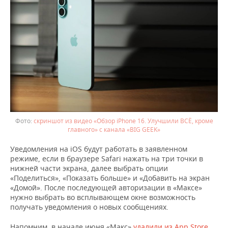
ВОДНЫЕ ВИДЫ СПОРТА
ОБРАЗОВАНИЕ
ХОККЕЙ С МЯЧОМ
ПРОИСШЕСТВИЯ
скриншот из видео «Обзор iPhone 16. Улучшили ВСЁ, кроме
главного» с канала «BIG GEEK»
Уведомления на iOS будут работать в заявленном
режиме, если в браузере Safari нажать на три точки в
нижней части экрана, далее выбрать опции
«Поделиться», «Показать больше» и «Добавить на экран
«Домой». После последующей авторизации в «Максе»
нужно выбрать во всплывающем окне возможность
получать уведомления о новых сообщениях.
Напомним, в начале июня «Макс»
удалили из App Store
.