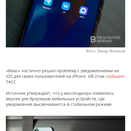
НЕФТЕХИМИЯ
РОЗНИЧНАЯ ТОРГОВЛЯ
НОВОСТИ ТЕХНОЛОГИЙ
МЕРОПРИЯТИЯ
НЕФТЬ
ТРАНСПОРТ
IT
НОВОСТИ МЕРОПРИЯТИЙ
СПОРТ
ОПК
УСЛУГИ
МЕДИА
ВЫЕЗДНАЯ РЕДАКЦИЯ
НОВОСТИ СПОРТА
ОБЩЕСТВО
ЭНЕРГЕТИКА
ТЕЛЕКОММУНИКАЦИИ
БИЗНЕС-БРАНЧИ
ФУТБОЛ
НОВОСТИ ОБЩЕСТВА
ФОТОГАЛЕРЕЯ
Фото: Динар Фатыхов
ONLINE-КОНФЕРЕНЦИИ
ХОККЕЙ
ВЛАСТЬ
СЮЖЕТЫ
«Макс» частично решил проблему с уведомлениями на
iOS для своих пользователей на iPhone. Об этом
сообщает
ОТКРЫТАЯ ЛЕКЦИЯ
БАСКЕТБОЛ
ИНФРАСТРУКТУРА
СПРАВОЧНИК
ТАСС.
ВОЛЕЙБОЛ
ИСТОРИЯ
СПИСОК ПЕРСОН
ПОЛНАЯ ВЕРСИЯ
Источник утверждает, что у мессенджера появилась
версия для браузеров мобильных устройств, где
уведомления высвечиваются в стабильном режиме.
КИБЕРСПОРТ
КУЛЬТУРА
СПИСОК КОМПАНИЙ
ФИГУРНОЕ КАТАНИЕ
МЕДИЦИНА