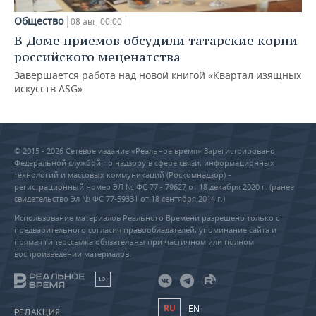
Общество
08 авг, 00:00
В Доме приемов обсудили татарские корни
российского меценатства
Завершается работа над новой книгой «Квартал изящных
искусств ASG»
© 2015 - 2026 Сетевое издание «Реальное время» Зарегистрировано
Федеральной службой по надзору в сфере связи, информационных
технологий и массовых коммуникаций (Роскомнадзор) –
регистрационный номер ЭЛ № ФС 77 - 79627 от 18 декабря 2020 г. (ранее
свидетельство Эл № ФС 77-59331 от 18 сентября 2014 г.)
Использование материалов Реального Времени разрешено только с
предварительного согласия правообладателей, упоминание сайта и
прямая гиперссылка обязательны при частичном или полном
воспроизведении материалов.
18+
RU
EN
РЕДАКЦИЯ