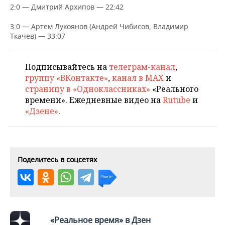
НЕФТЕХИМИЯ
2:0 — Дмитрий Архипов — 22:42
РОЗНИЧНАЯ ТОРГОВЛЯ
НОВОСТИ ТЕХНОЛОГИЙ
МЕРОПРИЯТИЯ
НЕФТЬ
3:0 — Артем Лукоянов (Андрей Чибисов, Владимир
Ткачев) — 33:07
ТРАНСПОРТ
IT
НОВОСТИ МЕРОПРИЯТИЙ
СПОРТ
ОПК
УСЛУГИ
МЕДИА
ВЫЕЗДНАЯ РЕДАКЦИЯ
НОВОСТИ СПОРТА
ОБЩЕСТВО
Подписывайтесь на
телеграм-канал
,
ЭНЕРГЕТИКА
группу «ВКонтакте»
,
канал в MAX
и
ТЕЛЕКОММУНИКАЦИИ
БИЗНЕС-БРАНЧИ
ФУТБОЛ
НОВОСТИ ОБЩЕСТВА
ФОТОГАЛЕРЕЯ
страницу в «Одноклассниках»
«Реального
времени». Ежедневные видео на
Rutube
и
«Дзене»
.
ONLINE-КОНФЕРЕНЦИИ
ХОККЕЙ
ВЛАСТЬ
СЮЖЕТЫ
ОТКРЫТАЯ ЛЕКЦИЯ
БАСКЕТБОЛ
ИНФРАСТРУКТУРА
СПРАВОЧНИК
ВОЛЕЙБОЛ
ИСТОРИЯ
СПИСОК ПЕРСОН
ПОЛНАЯ ВЕРСИЯ
Поделитесь в соцсетях
КИБЕРСПОРТ
КУЛЬТУРА
СПИСОК КОМПАНИЙ
ФИГУРНОЕ КАТАНИЕ
МЕДИЦИНА
«Реальное время» в Дзен