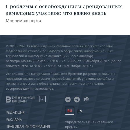
Проблемы с освобождением арендованных
земельных участков: что важно знать
Мнение эксперта
© 2015 - 2026 Сетевое издание «Реальное время» Зарегистрировано
Федеральной службой по надзору в сфере связи, информационных
технологий и массовых коммуникаций (Роскомнадзор) –
регистрационный номер ЭЛ № ФС 77 - 79627 от 18 декабря 2020 г. (ранее
свидетельство Эл № ФС 77-59331 от 18 сентября 2014 г.)
Использование материалов Реального Времени разрешено только с
предварительного согласия правообладателей, упоминание сайта и
прямая гиперссылка обязательны при частичном или полном
воспроизведении материалов.
18+
RU
EN
РЕДАКЦИЯ
РЕКЛАМА
Учредитель ООО «Реальное
ПРАВОВАЯ ИНФОРМАЦИЯ
время»