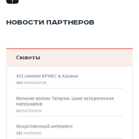
ВОДНЫЕ ВИДЫ СПОРТА
ОБРАЗОВАНИЕ
ХОККЕЙ С МЯЧОМ
ПРОИСШЕСТВИЯ
НОВОСТИ ПАРТНЕРОВ
Сюжеты
XVI саммит БРИКС в Казани
499
МАТЕРИАЛОВ
Великие воины Татарии. Цикл исторических
материалов
24
МАТЕРИАЛА
Искусственный интеллект
181
МАТЕРИАЛ