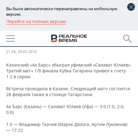
Вы были автоматически перенаправлены на мобильную
версию.
Перейти на полную версию
РЕГИОНЫ
«Ак Барс» обыграл «Салават
БАШКОРТОСТАН
НОВОСТИ
Юлаев» со счетом 3:0
ТАТАРСТАН
АНАЛИТИКА
21:26, 26.02.2016
УДМУРТИЯ
НОВОСТИ АНАЛИТИКИ
ЭКОНОМИКА
Казанский «Ак Барс» обыграл уфимский «Салават Юлаев».
Третий матч 1/8 финала Кубка Гагарина привел к счету
1:2 в серии.
ДЕКЛАРАЦИИ О ДОХОДАХ
НОВОСТИ ЭКОНОМИКИ
ПРОМЫШЛЕННОСТЬ
Встреча проходила в Казани. Следующий матч состоится
КОРОЛИ ГОСЗАКАЗА ПФО
ФИНАНСЫ
НОВОСТИ
НЕДВИЖИМОСТЬ
28 февраля также в столице Татарстана.
ПРОМЫШЛЕННОСТИ
Ак Барс (Казань) — Салават Юлаев (Уфа) — 3:0 (1:0, 2:0,
ВУЗЫ ТАТАРСТАНА
БАНКИ
НОВОСТИ НЕДВИЖИМОСТИ
АВТО
АГРОПРОМ
0:0)
КОМУ ПРИНАДЛЕЖАТ
БЮДЖЕТ
НОВОСТИ АВТО
БИЗНЕС
1:0 — Владимир Ткачев (Марек Дялога, Артем Лукоянов)
ТОРГОВЫЕ ЦЕНТРЫ
МАШИНОСТРОЕНИЕ
— 17:22
ТАТАРСТАНА
ИНВЕСТИЦИИ
НОВОСТИ БИЗНЕСА
ТЕХНОЛОГИИ