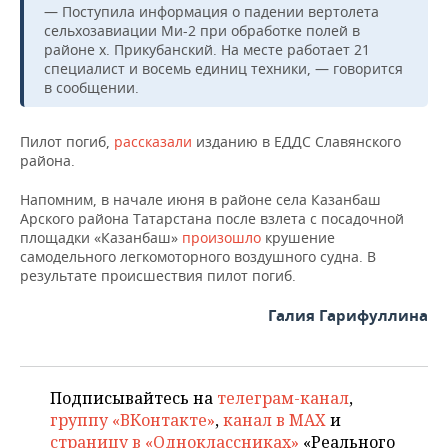
НЕФТЕХИМИЯ
— Поступила информация о падении вертолета
сельхозавиации Ми-2 при обработке полей в
РОЗНИЧНАЯ ТОРГОВЛЯ
НОВОСТИ ТЕХНОЛОГИЙ
МЕРОПРИЯТИЯ
районе х. Прикубанский. На месте работает 21
НЕФТЬ
специалист и восемь единиц техники, — говорится
ТРАНСПОРТ
IT
НОВОСТИ МЕРОПРИЯТИЙ
СПОРТ
в сообщении.
ОПК
УСЛУГИ
МЕДИА
ВЫЕЗДНАЯ РЕДАКЦИЯ
НОВОСТИ СПОРТА
ОБЩЕСТВО
Пилот погиб,
рассказали
изданию в ЕДДС Славянского
ЭНЕРГЕТИКА
района.
ТЕЛЕКОММУНИКАЦИИ
БИЗНЕС-БРАНЧИ
ФУТБОЛ
НОВОСТИ ОБЩЕСТВА
ФОТОГАЛЕРЕЯ
Напомним, в начале июня в районе села Казанбаш
Арского района Татарстана после взлета с посадочной
ONLINE-КОНФЕРЕНЦИИ
ХОККЕЙ
ВЛАСТЬ
СЮЖЕТЫ
площадки «Казанбаш»
произошло
крушение
самодельного легкомоторного воздушного судна. В
ОТКРЫТАЯ ЛЕКЦИЯ
БАСКЕТБОЛ
ИНФРАСТРУКТУРА
СПРАВОЧНИК
результате происшествия пилот погиб.
ВОЛЕЙБОЛ
ИСТОРИЯ
СПИСОК ПЕРСОН
ПОЛНАЯ ВЕРСИЯ
Галия Гарифуллина
КИБЕРСПОРТ
КУЛЬТУРА
СПИСОК КОМПАНИЙ
Подписывайтесь на
телеграм-канал
,
ФИГУРНОЕ КАТАНИЕ
МЕДИЦИНА
группу «ВКонтакте»
,
канал в MAX
и
страницу в «Одноклассниках»
«Реального