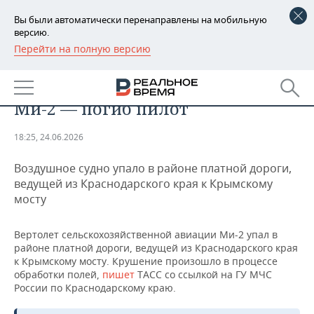
Вы были автоматически перенаправлены на мобильную
версию.
Перейти на полную версию
РЕГИОНЫ
В Краснодарском крае
БАШКОРТОСТАН
НОВОСТИ
произошло крушение вертолета
Ми-2 — погиб пилот
ТАТАРСТАН
АНАЛИТИКА
18:25, 24.06.2026
УДМУРТИЯ
НОВОСТИ АНАЛИТИКИ
ЭКОНОМИКА
Воздушное судно упало в районе платной дороги,
ДЕКЛАРАЦИИ О ДОХОДАХ
НОВОСТИ ЭКОНОМИКИ
ПРОМЫШЛЕННОСТЬ
ведущей из Краснодарского края к Крымскому
мосту
КОРОЛИ ГОСЗАКАЗА ПФО
ФИНАНСЫ
НОВОСТИ
НЕДВИЖИМОСТЬ
ПРОМЫШЛЕННОСТИ
Вертолет сельскохозяйственной авиации Ми-2 упал в
ВУЗЫ ТАТАРСТАНА
БАНКИ
НОВОСТИ НЕДВИЖИМОСТИ
АВТО
районе платной дороги, ведущей из Краснодарского края
АГРОПРОМ
к Крымскому мосту. Крушение произошло в процессе
обработки полей,
пишет
ТАСС со ссылкой на ГУ МЧС
КОМУ ПРИНАДЛЕЖАТ
БЮДЖЕТ
НОВОСТИ АВТО
БИЗНЕС
ТОРГОВЫЕ ЦЕНТРЫ
МАШИНОСТРОЕНИЕ
России по Краснодарскому краю.
ТАТАРСТАНА
ИНВЕСТИЦИИ
НОВОСТИ БИЗНЕСА
ТЕХНОЛОГИИ