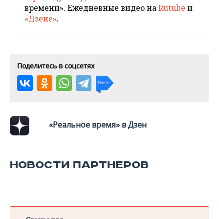
ВОДНЫЕ ВИДЫ СПОРТА
ОБРАЗОВАНИЕ
времени». Ежедневные видео на
Rutube
и
«Дзене»
.
ХОККЕЙ С МЯЧОМ
ПРОИСШЕСТВИЯ
Поделитесь в соцсетях
«Реальное время» в Дзен
НОВОСТИ ПАРТНЕРОВ