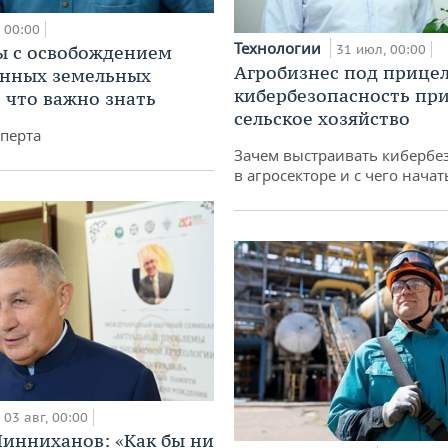
00:00
Технологии
 с освобождением
31 июл, 00:00
Агробизнес под прицел
анных земельных
кибербезопасность при
: что важно знать
сельское хозяйство
перта
Зачем выстраивать кибербе
в агросекторе и с чего начат
03 авг, 00:00
инниханов: «Как бы ни