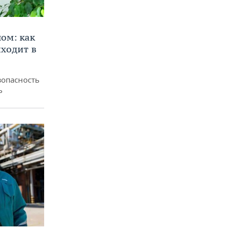
ом: как
ходит в
зопасность
ь