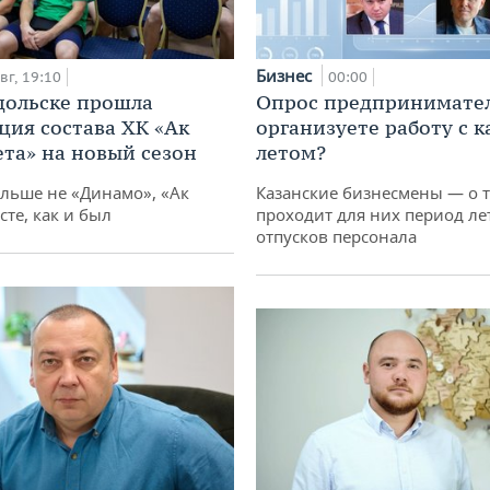
Бизнес
вг, 19:10
00:00
дольске прошла
Опрос предпринимател
ция состава ХК «Ак
организуете работу с 
ета» на новый сезон
летом?
ольше не «Динамо», «Ак
Казанские бизнесмены — о т
сте, как и был
проходит для них период ле
отпусков персонала