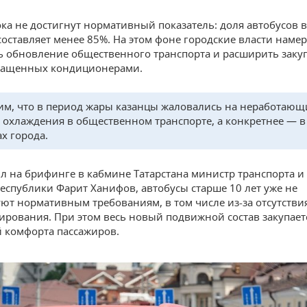
ока не достигнут нормативный показатель: доля автобусов 
составляет менее 85%. На этом фоне городские власти наме
 обновление общественного транспорта и расширить заку
нащенных кондиционерами.
м, что в период жары казанцы жаловались на неработающ
 охлаждения в общественном транспорте, а конкретнее — в
ах города.
л на брифинге в кабмине Татарстана министр транспорта и
республики Фарит Ханифов, автобусы старше 10 лет уже не
уют нормативным требованиям, в том числе из-за отсутстви
рования. При этом весь новый подвижной состав закупаетс
 комфорта пассажиров.