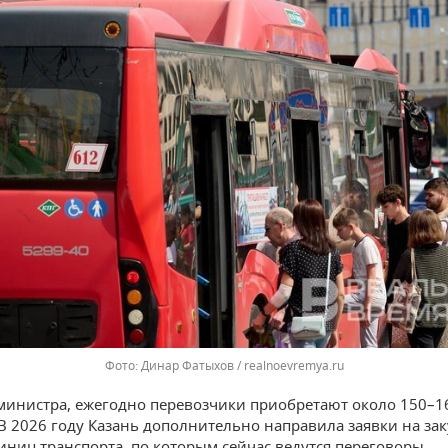
Динар Фатыхов / realnoevremya.ru
министра, ежегодно перевозчики приобретают около 150–1
 В 2026 году Казань дополнительно направила заявки на за
иниц транспорта, по которым сейчас ведутся переговоры.