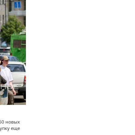
60 новых
купку еще