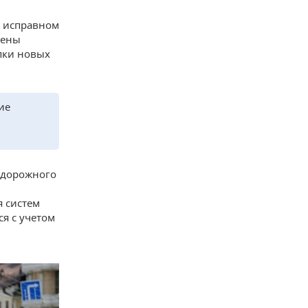
в исправном
рены
пки новых
ие
 дорожного
я систем
я с учетом