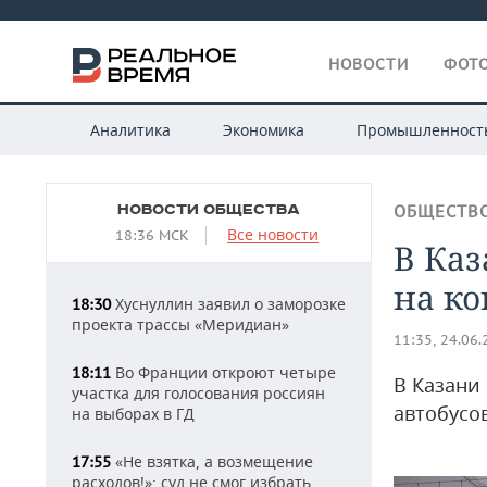
НОВОСТИ
ФОТО
Аналитика
Экономика
Промышленност
НОВОСТИ ОБЩЕСТВА
ОБЩЕСТВ
Все новости
18:36 МСК
В Каз
на к
Хуснуллин заявил о заморозке
18:30
проекта трассы «Меридиан»
11:35, 24.06
Во Франции откроют четыре
18:11
В Казани
участка для голосования россиян
автобусо
на выборах в ГД
«Не взятка, а возмещение
17:55
расходов!»: суд не смог избрать