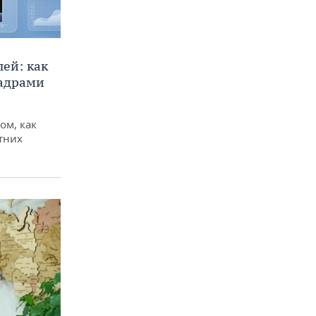
ей: как
кадрами
ом, как
тних