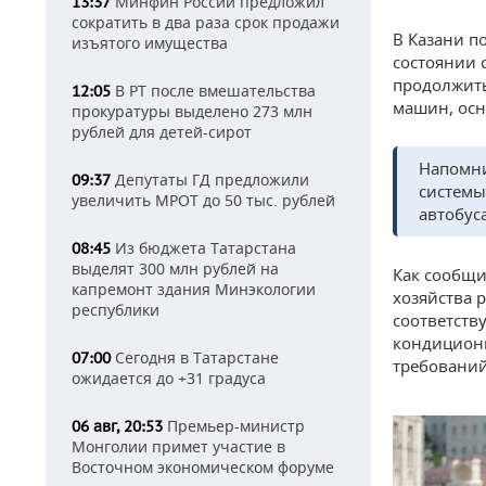
Минфин России предложил
13:37
сократить в два раза срок продажи
В Казани п
изъятого имущества
состоянии 
продолжить
В РТ после вмешательства
12:05
машин, ос
прокуратуры выделено 273 млн
рублей для детей-сирот
Напомни
Депутаты ГД предложили
09:37
системы
увеличить МРОТ до 50 тыс. рублей
автобус
Из бюджета Татарстана
08:45
выделят 300 млн рублей на
Как сообщи
капремонт здания Минэкологии
хозяйства 
республики
соответств
кондициони
Сегодня в Татарстане
07:00
требований
ожидается до +31 градуса
Премьер-министр
06 авг, 20:53
Монголии примет участие в
Восточном экономическом форуме