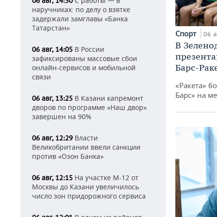
С работы — в
06 авг, 14:50
наручниках: по делу о взятке
задержали замглавы «Банка
Татарстан»
Спорт
06 а
В Зелено
В России
06 авг, 14:05
презента
зафиксированы массовые сбои
Барс-Рак
онлайн-сервисов и мобильной
связи
«Ракета» б
Барс» на ме
В Казани капремонт
06 авг, 13:25
дворов по программе «Наш двор»
завершен на 90%
Власти
06 авг, 12:29
Великобритании ввели санкции
против «Озон Банка»
На участке М-12 от
06 авг, 12:15
Москвы до Казани увеличилось
число зон придорожного сервиса