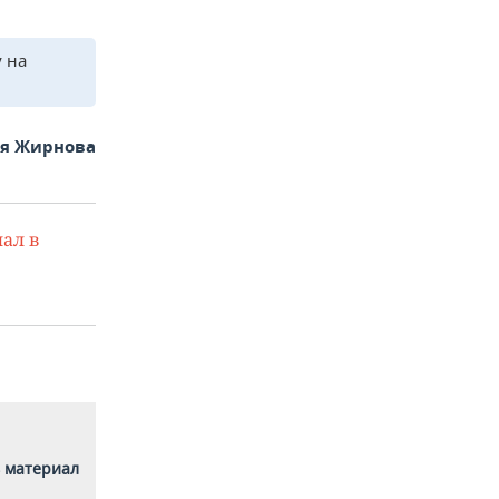
 на
ья Жирнова
ал в
 материал