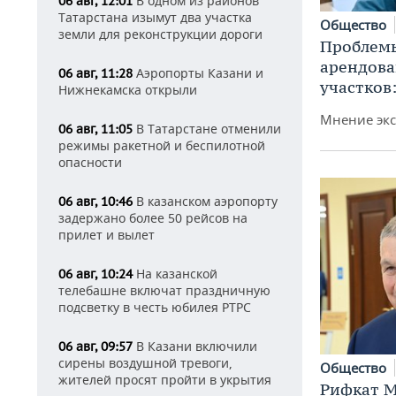
В одном из районов
06 авг, 12:01
Татарстана изымут два участка
Общество
земли для реконструкции дороги
Проблемы
арендов
Аэропорты Казани и
06 авг, 11:28
участков
Нижнекамска открыли
Мнение экс
В Татарстане отменили
06 авг, 11:05
режимы ракетной и беспилотной
опасности
В казанском аэропорту
06 авг, 10:46
задержано более 50 рейсов на
прилет и вылет
На казанской
06 авг, 10:24
телебашне включат праздничную
подсветку в честь юбилея РТРС
В Казани включили
06 авг, 09:57
сирены воздушной тревоги,
Общество
жителей просят пройти в укрытия
Рифкат М