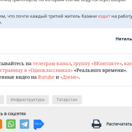
м, что почти каждый третий житель Казани
ездит
на работу
.
Натал
сывайтесь на
телеграм-канал
,
группу «ВКонтакте»
,
кан
страницу в «Одноклассниках»
«Реального времени».
евные видео на
Rutube
и
«Дзене»
.
Инфраструктура
Татарстан
ь в соцсетях
Распечатать