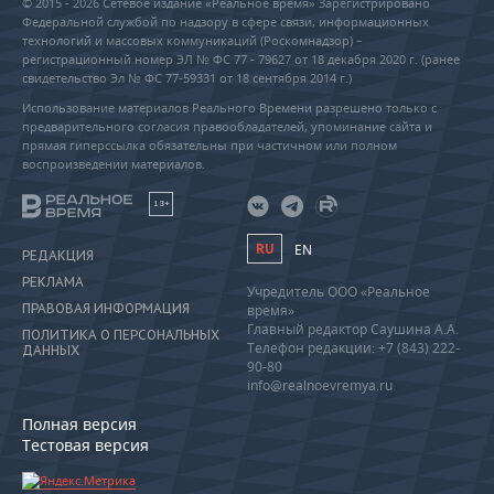
© 2015 - 2026 Сетевое издание «Реальное время» Зарегистрировано
Федеральной службой по надзору в сфере связи, информационных
технологий и массовых коммуникаций (Роскомнадзор) –
регистрационный номер ЭЛ № ФС 77 - 79627 от 18 декабря 2020 г. (ранее
свидетельство Эл № ФС 77-59331 от 18 сентября 2014 г.)
Использование материалов Реального Времени разрешено только с
предварительного согласия правообладателей, упоминание сайта и
прямая гиперссылка обязательны при частичном или полном
воспроизведении материалов.
18+
RU
EN
РЕДАКЦИЯ
РЕКЛАМА
Учредитель ООО «Реальное
ПРАВОВАЯ ИНФОРМАЦИЯ
время»
Главный редактор Саушина А.А.
ПОЛИТИКА О ПЕРСОНАЛЬНЫХ
Телефон редакции: +7 (843) 222-
ДАННЫХ
90-80
info@realnoevremya.ru
Полная версия
Тестовая версия