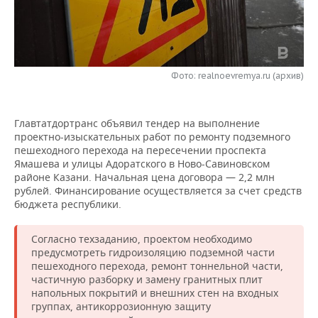
НЕФТЕХИМИЯ
РОЗНИЧНАЯ ТОРГОВЛЯ
НОВОСТИ ТЕХНОЛОГИЙ
МЕРОПРИЯТИЯ
НЕФТЬ
ТРАНСПОРТ
IT
НОВОСТИ МЕРОПРИЯТИЙ
СПОРТ
ОПК
Фото: realnoevremya.ru (архив)
УСЛУГИ
МЕДИА
ВЫЕЗДНАЯ РЕДАКЦИЯ
НОВОСТИ СПОРТА
ОБЩЕСТВО
ЭНЕРГЕТИКА
Главтатдортранс объявил тендер на выполнение
ТЕЛЕКОММУНИКАЦИИ
БИЗНЕС-БРАНЧИ
ФУТБОЛ
НОВОСТИ ОБЩЕСТВА
ФОТОГАЛЕРЕЯ
проектно-изыскательных работ по ремонту подземного
пешеходного перехода на пересечении проспекта
ONLINE-КОНФЕРЕНЦИИ
ХОККЕЙ
ВЛАСТЬ
СЮЖЕТЫ
Ямашева и улицы Адоратского в Ново-Савиновском
районе Казани. Начальная цена договора — 2,2 млн
ОТКРЫТАЯ ЛЕКЦИЯ
БАСКЕТБОЛ
ИНФРАСТРУКТУРА
СПРАВОЧНИК
рублей. Финансирование осуществляется за счет средств
бюджета республики.
ВОЛЕЙБОЛ
ИСТОРИЯ
СПИСОК ПЕРСОН
ПОЛНАЯ ВЕРСИЯ
Согласно техзаданию, проектом необходимо
предусмотреть гидроизоляцию подземной части
КИБЕРСПОРТ
КУЛЬТУРА
СПИСОК КОМПАНИЙ
пешеходного перехода, ремонт тоннельной части,
частичную разборку и замену гранитных плит
ФИГУРНОЕ КАТАНИЕ
МЕДИЦИНА
напольных покрытий и внешних стен на входных
группах, антикоррозионную защиту