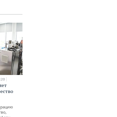
:20
яет
ество
еграцию
тво,