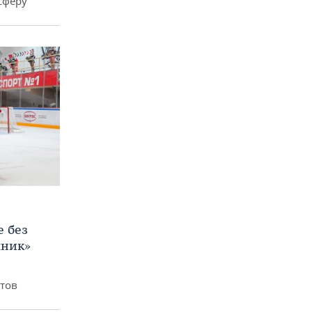
сферу
е без
яник»
итов