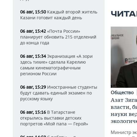
Каждый второй житель
06 авг, 15:50
ЧИТА
Казани готовит каждый день
«Почта России»
06 авг, 15:42
планирует обновить 215 отделений
до конца года
Экранизация «А зори
06 авг, 15:34
здесь тихие» сделала Карелию
самым кинематографичным
регионом России
Иностранные студенты
06 авг, 15:29
Общество
будут сдавать единый экзамен по
русскому языку
Азат Зиг
власти, б
В Татарстане
06 авг, 15:16
науки ве
открылись выставки детских
экологич
портретов «Мой папа — Герой»
Министр э