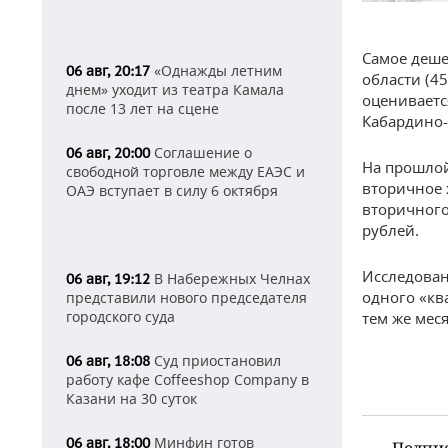
Самое деше
«Однажды летним
06 авг, 20:17
области (45
днем» уходит из театра Камала
оцениваетс
после 13 лет на сцене
Кабардино-
Соглашение о
06 авг, 20:00
На прошло
свободной торговле между ЕАЭС и
вторичное 
ОАЭ вступает в силу 6 октября
вторичного
рублей.
Исследован
В Набережных Челнах
06 авг, 19:12
одного «кв
представили нового председателя
городского суда
тем же мес
Суд приостановил
06 авг, 18:08
работу кафе Coffeeshop Company в
Казани на 30 суток
Минфин готов
06 авг, 18:00
Подпи