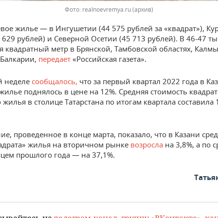
Фото: realnoevremya.ru (архив)
вое жилье — в Ингушетии (44 575 рублей за «квадрат»), Ку
 629 рублей) и Северной Осетии (45 713 рублей). В 46-47 т
я квадратный метр в Брянской, Тамбовской областях, Калм
Балкарии,
передает
«Российская газета».
й неделе
сообщалось,
что за первый квартал 2022 года в Ка
жилье поднялось в цене на 12%. Средняя стоимость квадра
 жилья в столице Татарстана по итогам квартала составила 
ие, проведенное в конце марта, показало, что в Казани сре
адрата» жилья на вторичном рынке
возросла
на 3,8%, а по 
яцем прошлого года — на 37,1%.
Татья
сывайтесь на
телеграм-канал
,
группу «ВКонтакте»
,
кан