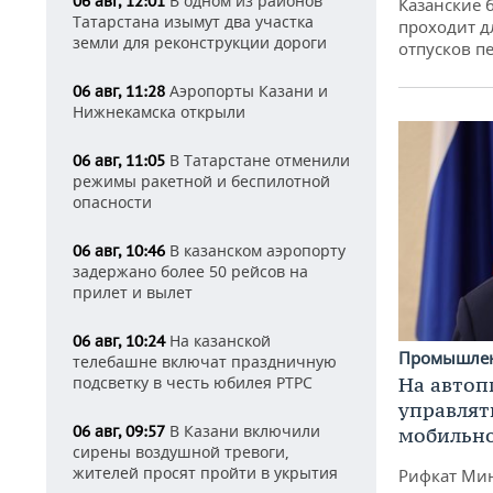
В одном из районов
06 авг, 12:01
Казанские 
Татарстана изымут два участка
проходит д
земли для реконструкции дороги
отпусков п
Аэропорты Казани и
06 авг, 11:28
Нижнекамска открыли
В Татарстане отменили
06 авг, 11:05
режимы ракетной и беспилотной
опасности
В казанском аэропорту
06 авг, 10:46
задержано более 50 рейсов на
прилет и вылет
На казанской
06 авг, 10:24
Промышле
телебашне включат праздничную
На автоп
подсветку в честь юбилея РТРС
управлят
В Казани включили
06 авг, 09:57
мобильн
сирены воздушной тревоги,
жителей просят пройти в укрытия
Рифкат Мин