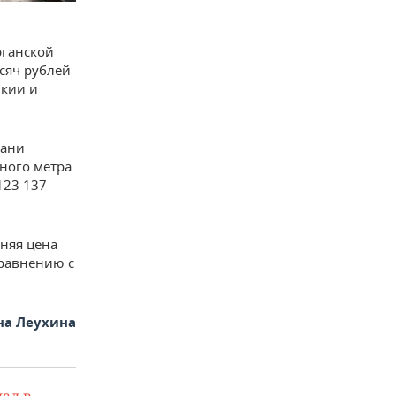
рганской
ысяч рублей
ыкии и
зани
тного метра
123 137
дняя цена
сравнению с
на Леухина
ал в