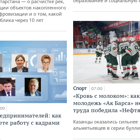
образование и социальную 
тарстана — о расчистке рек,
ции объектов накопленного
ифровизации и о том, какой
блика через 10 лет
Спорт
07:00
«Кровь с молоком»: как
молодежь «Ак Барса» н
:00
труда победила «Нефт
едпринимателей: как
Казанцы оказались сильнее
ете работу с кадрами
альметьевцев в серии булл