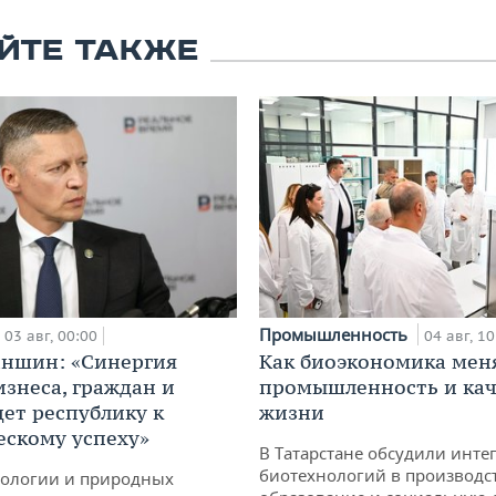
ЙТЕ ТАКЖЕ
Промышленность
03 авг, 00:00
04 авг, 10
аншин: «Синергия
Как биоэкономика мен
изнеса, граждан и
промышленность и кач
дет республику к
жизни
ескому успеху»
В Татарстане обсудили инт
биотехнологий в производс
кологии и природных