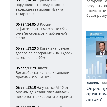
С работы — в
06 авг, 14:50
ресурсов Та
наручниках: по делу о взятке
рекультива
задержали замглавы «Банка
вреда, о ц
Татарстан»
будет респу
В России
06 авг, 14:05
зафиксированы массовые сбои
онлайн-сервисов и мобильной
связи
В Казани капремонт
06 авг, 13:25
дворов по программе «Наш двор»
завершен на 90%
Власти
06 авг, 12:29
Великобритании ввели санкции
против «Озон Банка»
Бизнес
00
На участке М-12 от
Опрос пр
06 авг, 12:15
Москвы до Казани увеличилось
организу
число зон придорожного сервиса
летом?