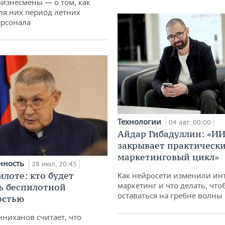
бизнесмены — о том, как
ля них период летних
ерсонала
Технологии
04 авг, 00:00
Айдар Гибадуллин: «ИИ
закрывает практически
маркетинговый цикл»
нность
28 июл, 20:45
илоте: кто будет
Как нейросети изменили ин
маркетинг и что делать, что
ь беспилотной
оставаться на гребне волны
остью
ниханов считает, что