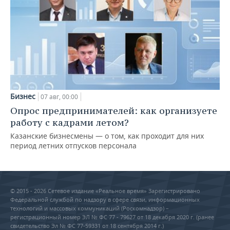
Бизнес
07 авг, 00:00
Опрос предпринимателей: как организуете
работу с кадрами летом?
Казанские бизнесмены — о том, как проходит для них
период летних отпусков персонала
© 2015 - 2026 Сетевое издание «Реальное время» Зарегистрировано
Федеральной службой по надзору в сфере связи, информационных
технологий и массовых коммуникаций (Роскомнадзор) –
регистрационный номер ЭЛ № ФС 77 - 79627 от 18 декабря 2020 г. (ранее
свидетельство Эл № ФС 77-59331 от 18 сентября 2014 г.)