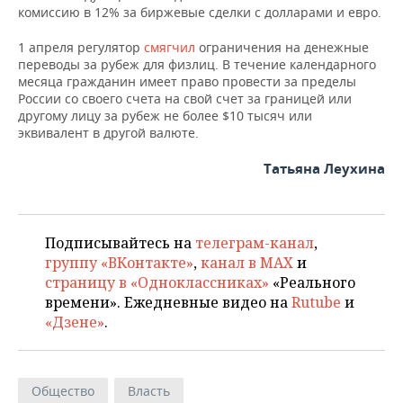
НЕФТЕХИМИЯ
комиссию в 12% за биржевые сделки с долларами и евро.
РОЗНИЧНАЯ ТОРГОВЛЯ
НОВОСТИ ТЕХНОЛОГИЙ
МЕРОПРИЯТИЯ
НЕФТЬ
1 апреля регулятор
смягчил
ограничения на денежные
переводы за рубеж для физлиц. В течение календарного
ТРАНСПОРТ
IT
НОВОСТИ МЕРОПРИЯТИЙ
СПОРТ
месяца гражданин имеет право провести за пределы
ОПК
России со своего счета на свой счет за границей или
другому лицу за рубеж не более $10 тысяч или
УСЛУГИ
МЕДИА
ВЫЕЗДНАЯ РЕДАКЦИЯ
НОВОСТИ СПОРТА
ОБЩЕСТВО
ЭНЕРГЕТИКА
эквивалент в другой валюте.
ТЕЛЕКОММУНИКАЦИИ
БИЗНЕС-БРАНЧИ
ФУТБОЛ
НОВОСТИ ОБЩЕСТВА
ФОТОГАЛЕРЕЯ
Татьяна Леухина
ONLINE-КОНФЕРЕНЦИИ
ХОККЕЙ
ВЛАСТЬ
СЮЖЕТЫ
ОТКРЫТАЯ ЛЕКЦИЯ
БАСКЕТБОЛ
ИНФРАСТРУКТУРА
СПРАВОЧНИК
Подписывайтесь на
телеграм-канал
,
группу «ВКонтакте»
,
канал в MAX
и
ВОЛЕЙБОЛ
ИСТОРИЯ
СПИСОК ПЕРСОН
страницу в «Одноклассниках»
«Реального
ПОЛНАЯ ВЕРСИЯ
времени». Ежедневные видео на
Rutube
и
«Дзене»
.
КИБЕРСПОРТ
КУЛЬТУРА
СПИСОК КОМПАНИЙ
ФИГУРНОЕ КАТАНИЕ
МЕДИЦИНА
Общество
Власть