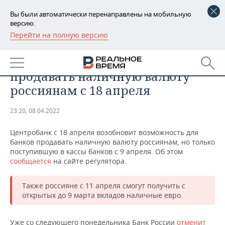
Вы были автоматически перенаправлены на мобильную
версию.
Перейти на полную версию
РЕГИОНЫ
ОБЩЕСТВО
Центробанк разрешит банкам
БАШКОРТОСТАН
НОВОСТИ
продавать наличную валюту
ТАТАРСТАН
АНАЛИТИКА
россиянам с 18 апреля
УДМУРТИЯ
НОВОСТИ АНАЛИТИКИ
ЭКОНОМИКА
23:20, 08.04.2022
ДЕКЛАРАЦИИ О ДОХОДАХ
НОВОСТИ ЭКОНОМИКИ
ПРОМЫШЛЕННОСТЬ
Центробанк с 18 апреля возобновит возможность для
банков продавать наличную валюту россиянам, но только
КОРОЛИ ГОСЗАКАЗА ПФО
ФИНАНСЫ
НОВОСТИ
НЕДВИЖИМОСТЬ
поступившую в кассы банков с 9 апреля. Об этом
ПРОМЫШЛЕННОСТИ
сообщается
на сайте регулятора.
ВУЗЫ ТАТАРСТАНА
БАНКИ
НОВОСТИ НЕДВИЖИМОСТИ
АВТО
АГРОПРОМ
Также россияне с 11 апреля смогут получить с
открытых до 9 марта вкладов наличные евро.
КОМУ ПРИНАДЛЕЖАТ
БЮДЖЕТ
НОВОСТИ АВТО
БИЗНЕС
ТОРГОВЫЕ ЦЕНТРЫ
МАШИНОСТРОЕНИЕ
ТАТАРСТАНА
ИНВЕСТИЦИИ
НОВОСТИ БИЗНЕСА
ТЕХНОЛОГИИ
Уже со следующего понедельника Банк России
отменит