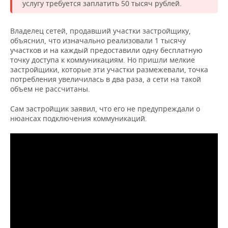
НЕФТЕХИМИЯ
услугу требуется заплатить 50 тысяч рублей.
РОЗНИЧНАЯ ТОРГОВЛЯ
НОВОСТИ ТЕХНОЛОГИЙ
МЕРОПРИЯТИЯ
НЕФТЬ
Владелец сетей, продавший участки застройщику,
объяснил, что изначально реализовали 1 тысячу
ТРАНСПОРТ
IT
НОВОСТИ МЕРОПРИЯТИЙ
СПОРТ
ОПК
участков и на каждый предоставили одну бесплатную
точку доступа к коммуникациям. Но пришли мелкие
УСЛУГИ
МЕДИА
ВЫЕЗДНАЯ РЕДАКЦИЯ
НОВОСТИ СПОРТА
ОБЩЕСТВО
застройщики, которые эти участки размежевали, точка
ЭНЕРГЕТИКА
потребления увеличилась в два раза, а сети на такой
объем не рассчитаны.
ТЕЛЕКОММУНИКАЦИИ
БИЗНЕС-БРАНЧИ
ФУТБОЛ
НОВОСТИ ОБЩЕСТВА
ФОТОГАЛЕРЕЯ
Сам застройщик заявил, что его не предупреждали о
ONLINE-КОНФЕРЕНЦИИ
ХОККЕЙ
ВЛАСТЬ
СЮЖЕТЫ
нюансах подключения коммуникаций.
ОТКРЫТАЯ ЛЕКЦИЯ
БАСКЕТБОЛ
ИНФРАСТРУКТУРА
СПРАВОЧНИК
ВОЛЕЙБОЛ
ИСТОРИЯ
СПИСОК ПЕРСОН
ПОЛНАЯ ВЕРСИЯ
КИБЕРСПОРТ
КУЛЬТУРА
СПИСОК КОМПАНИЙ
ФИГУРНОЕ КАТАНИЕ
МЕДИЦИНА