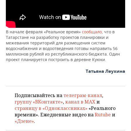
ВОДНЫЕ ВИДЫ СПОРТА
ОБРАЗОВАНИЕ
ХОККЕЙ С МЯЧОМ
ПРОИСШЕСТВИЯ
В начале февраля «Реальное время»
сообщало,
что в
Татарстане на разработку проектов планировки и
межевания территорий для размещения систем
водоснабжения и водоотведения готовы направить 56
миллионов рублей из республиканского бюджета. Один
проект планируется построить в деревне Куюки.
Татьяна Леухина
Подписывайтесь на
телеграм-канал
,
группу «ВКонтакте»
,
канал в MAX
и
страницу в «Одноклассниках»
«Реального
времени». Ежедневные видео на
Rutube
и
«Дзене»
.