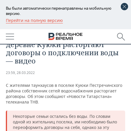
Вы были автоматически перенаправлены на мобильную
версию.
Перейти на полную версию
РЕГИОНЫ
ОБЩЕСТВО
С жителями таунхаусов в
БАШКОРТОСТАН
НОВОСТИ
деревне Куюки расторгают
ТАТАРСТАН
АНАЛИТИКА
договоры о подключении воды
— видео
УДМУРТИЯ
НОВОСТИ АНАЛИТИКИ
ЭКОНОМИКА
23:59, 28.03.2022
ДЕКЛАРАЦИИ О ДОХОДАХ
НОВОСТИ ЭКОНОМИКИ
ПРОМЫШЛЕННОСТЬ
С жителями таунхаусов в поселке Куюки Пестречинского
КОРОЛИ ГОСЗАКАЗА ПФО
ФИНАНСЫ
НОВОСТИ
НЕДВИЖИМОСТЬ
района собственник сетей водоснабжения расторгает
ПРОМЫШЛЕННОСТИ
договоры. Об этом сообщают «Новости Татарстана»
ВУЗЫ ТАТАРСТАНА
БАНКИ
НОВОСТИ НЕДВИЖИМОСТИ
АВТО
телеканала ТНВ.
АГРОПРОМ
КОМУ ПРИНАДЛЕЖАТ
БЮДЖЕТ
НОВОСТИ АВТО
БИЗНЕС
Некоторые семьи остались без воды. По словам
ТОРГОВЫЕ ЦЕНТРЫ
МАШИНОСТРОЕНИЕ
одной из жительниц поселка, им необходимо было
ТАТАРСТАНА
переоформить договоры на себя, однако за эту
ИНВЕСТИЦИИ
НОВОСТИ БИЗНЕСА
ТЕХНОЛОГИИ