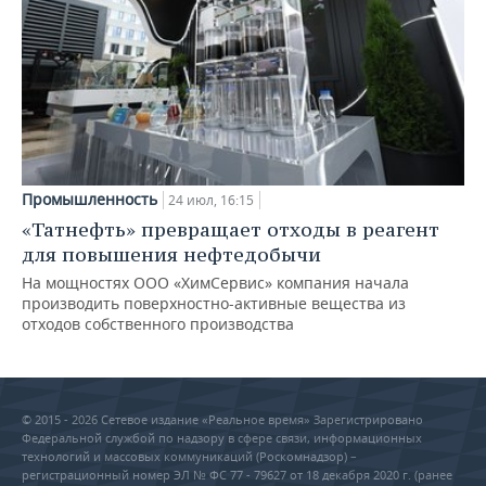
Промышленность
24 июл, 16:15
«Татнефть» превращает отходы в реагент
для повышения нефтедобычи
На мощностях ООО «ХимСервис» компания начала
производить поверхностно-активные вещества из
отходов собственного производства
© 2015 - 2026 Сетевое издание «Реальное время» Зарегистрировано
Федеральной службой по надзору в сфере связи, информационных
технологий и массовых коммуникаций (Роскомнадзор) –
регистрационный номер ЭЛ № ФС 77 - 79627 от 18 декабря 2020 г. (ранее