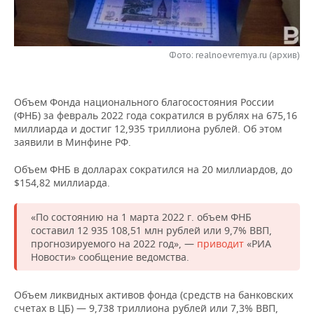
НЕФТЕХИМИЯ
РОЗНИЧНАЯ ТОРГОВЛЯ
НОВОСТИ ТЕХНОЛОГИЙ
МЕРОПРИЯТИЯ
НЕФТЬ
Фото: realnoevremya.ru (архив)
ТРАНСПОРТ
IT
НОВОСТИ МЕРОПРИЯТИЙ
СПОРТ
ОПК
УСЛУГИ
МЕДИА
ВЫЕЗДНАЯ РЕДАКЦИЯ
НОВОСТИ СПОРТА
ОБЩЕСТВО
ЭНЕРГЕТИКА
Объем Фонда национального благосостояния России
(ФНБ) за февраль 2022 года сократился в рублях на 675,16
ТЕЛЕКОММУНИКАЦИИ
БИЗНЕС-БРАНЧИ
ФУТБОЛ
НОВОСТИ ОБЩЕСТВА
ФОТОГАЛЕРЕЯ
миллиарда и достиг 12,935 триллиона рублей. Об этом
заявили в Минфине РФ.
ONLINE-КОНФЕРЕНЦИИ
ХОККЕЙ
ВЛАСТЬ
СЮЖЕТЫ
Объем ФНБ в долларах сократился на 20 миллиардов, до
$154,82 миллиарда.
ОТКРЫТАЯ ЛЕКЦИЯ
БАСКЕТБОЛ
ИНФРАСТРУКТУРА
СПРАВОЧНИК
«По состоянию на 1 марта 2022 г. объем ФНБ
ВОЛЕЙБОЛ
ИСТОРИЯ
СПИСОК ПЕРСОН
ПОЛНАЯ ВЕРСИЯ
составил 12 935 108,51 млн рублей или 9,7% ВВП,
прогнозируемого на 2022 год», —
приводит
«РИА
КИБЕРСПОРТ
КУЛЬТУРА
СПИСОК КОМПАНИЙ
Новости» сообщение ведомства.
ФИГУРНОЕ КАТАНИЕ
МЕДИЦИНА
Объем ликвидных активов фонда (средств на банковских
счетах в ЦБ) — 9,738 триллиона рублей или 7,3% ВВП,