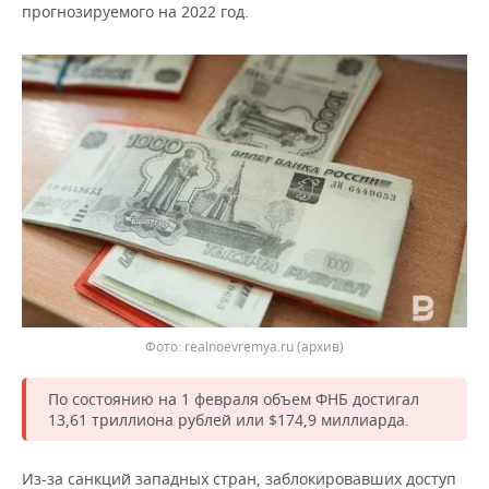
ВОДНЫЕ ВИДЫ СПОРТА
ОБРАЗОВАНИЕ
прогнозируемого на 2022 год.
ХОККЕЙ С МЯЧОМ
ПРОИСШЕСТВИЯ
Фото: realnoevremya.ru (архив)
По состоянию на 1 февраля объем ФНБ достигал
13,61 триллиона рублей или $174,9 миллиарда.
Из-за санкций западных стран, заблокировавших доступ