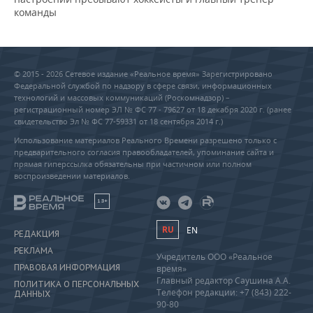
команды
© 2015 - 2026 Сетевое издание «Реальное время» Зарегистрировано
Федеральной службой по надзору в сфере связи, информационных
технологий и массовых коммуникаций (Роскомнадзор) –
регистрационный номер ЭЛ № ФС 77 - 79627 от 18 декабря 2020 г. (ранее
свидетельство Эл № ФС 77-59331 от 18 сентября 2014 г.)
Использование материалов Реального Времени разрешено только с
предварительного согласия правообладателей, упоминание сайта и
прямая гиперссылка обязательны при частичном или полном
воспроизведении материалов.
18+
RU
EN
РЕДАКЦИЯ
РЕКЛАМА
Учредитель ООО «Реальное
ПРАВОВАЯ ИНФОРМАЦИЯ
время»
Главный редактор Саушина А.А.
ПОЛИТИКА О ПЕРСОНАЛЬНЫХ
Телефон редакции: +7 (843) 222-
ДАННЫХ
90-80