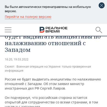
Вы были автоматически перенаправлены на мобильную
версию.
Перейти на полную версию
РЕГИОНЫ
ОБЩЕСТВО
Лавров заявил, что Россия не
БАШКОРТОСТАН
НОВОСТИ
будет выдвигать инициативы по
ТАТАРСТАН
АНАЛИТИКА
налаживанию отношений с
Западом
УДМУРТИЯ
НОВОСТИ АНАЛИТИКИ
ЭКОНОМИКА
16:20, 19.03.2022
ДЕКЛАРАЦИИ О ДОХОДАХ
НОВОСТИ ЭКОНОМИКИ
ПРОМЫШЛЕННОСТЬ
Сюжет:
Военная операция на Украине: только проверенная
информация
КОРОЛИ ГОСЗАКАЗА ПФО
ФИНАНСЫ
НОВОСТИ
НЕДВИЖИМОСТЬ
ПРОМЫШЛЕННОСТИ
Россия не будет выдвигать инициативы по налаживанию
ВУЗЫ ТАТАРСТАНА
БАНКИ
НОВОСТИ НЕДВИЖИМОСТИ
АВТО
отношений с Западом. Об этом заявил министр
АГРОПРОМ
иностранных дел РФ Сергей Лавров.
КОМУ ПРИНАДЛЕЖАТ
БЮДЖЕТ
НОВОСТИ АВТО
БИЗНЕС
ТОРГОВЫЕ ЦЕНТРЫ
МАШИНОСТРОЕНИЕ
Он подчеркнул, что российская сторона остается
ТАТАРСТАНА
открытой для сотрудничества со всеми странами, в том
ИНВЕСТИЦИИ
НОВОСТИ БИЗНЕСА
ТЕХНОЛОГИИ
числе и с западными.