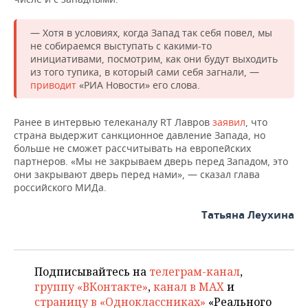
НЕФТЕХИМИЯ
РОЗНИЧНАЯ ТОРГОВЛЯ
НОВОСТИ ТЕХНОЛОГИЙ
МЕРОПРИЯТИЯ
— Хотя в условиях, когда Запад так себя повел, мы
НЕФТЬ
не собираемся выступать с какими-то
ТРАНСПОРТ
IT
НОВОСТИ МЕРОПРИЯТИЙ
СПОРТ
инициативами, посмотрим, как они будут выходить
ОПК
из того тупика, в который сами себя загнали, —
приводит
«РИА Новости» его слова.
УСЛУГИ
МЕДИА
ВЫЕЗДНАЯ РЕДАКЦИЯ
НОВОСТИ СПОРТА
ОБЩЕСТВО
ЭНЕРГЕТИКА
ТЕЛЕКОММУНИКАЦИИ
БИЗНЕС-БРАНЧИ
ФУТБОЛ
НОВОСТИ ОБЩЕСТВА
ФОТОГАЛЕРЕЯ
Ранее в интервью телеканалу RT Лавров
заявил
, что
страна выдержит санкционное давление Запада, но
больше не сможет рассчитывать на европейских
ONLINE-КОНФЕРЕНЦИИ
ХОККЕЙ
ВЛАСТЬ
СЮЖЕТЫ
партнеров. «Мы не закрываем дверь перед Западом, это
они закрывают дверь перед нами», — сказал глава
ОТКРЫТАЯ ЛЕКЦИЯ
БАСКЕТБОЛ
ИНФРАСТРУКТУРА
СПРАВОЧНИК
российского МИДа.
Татьяна Леухина
ВОЛЕЙБОЛ
ИСТОРИЯ
СПИСОК ПЕРСОН
ПОЛНАЯ ВЕРСИЯ
КИБЕРСПОРТ
КУЛЬТУРА
СПИСОК КОМПАНИЙ
Подписывайтесь на
телеграм-канал
,
ФИГУРНОЕ КАТАНИЕ
МЕДИЦИНА
группу «ВКонтакте»
,
канал в MAX
и
страницу в «Одноклассниках»
«Реального