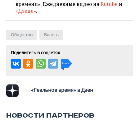
ВОДНЫЕ ВИДЫ СПОРТА
ОБРАЗОВАНИЕ
времени». Ежедневные видео на
Rutube
и
«Дзене»
.
ХОККЕЙ С МЯЧОМ
ПРОИСШЕСТВИЯ
Общество
Власть
Поделитесь в соцсетях
«Реальное время» в Дзен
НОВОСТИ ПАРТНЕРОВ