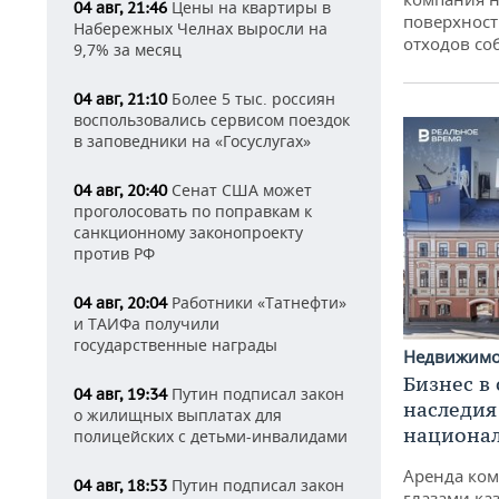
Цены на квартиры в
04 авг, 21:46
поверхност
Набережных Челнах выросли на
отходов со
9,7% за месяц
Более 5 тыс. россиян
04 авг, 21:10
воспользовались сервисом поездок
в заповедники на «Госуслугах»
Сенат США может
04 авг, 20:40
проголосовать по поправкам к
санкционному законопроекту
против РФ
Работники «Татнефти»
04 авг, 20:04
и ТАИФа получили
государственные награды
Недвижим
Бизнес в
Путин подписал закон
04 авг, 19:34
наследия
о жилищных выплатах для
национа
полицейских с детьми-инвалидами
Аренда ко
Путин подписал закон
04 авг, 18:53
глазами ка