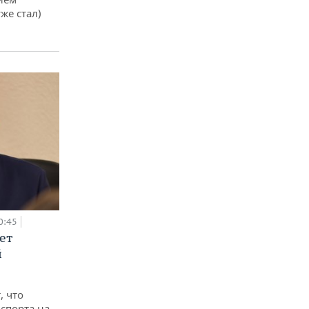
же стал)
0:45
ет
й
, что
спорта на