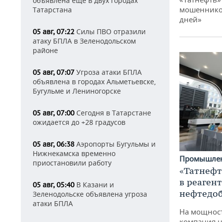
объявлена еще в двух городах
мошенников
Татарстана
дней»
Силы ПВО отразили
05 авг, 07:22
атаку БПЛА в Зеленодольском
районе
Угроза атаки БПЛА
05 авг, 07:07
объявлена в городах Альметьевске,
Бугульме и Лениногорске
Сегодня в Татарстане
05 авг, 07:00
ожидается до +28 градусов
Аэропорты Бугульмы и
05 авг, 06:38
Нижнекамска временно
Промышле
приостановили работу
«Татнефт
в реаген
В Казани и
05 авг, 05:40
нефтедо
Зеленодольске объявлена угроза
атаки БПЛА
На мощнос
компания н