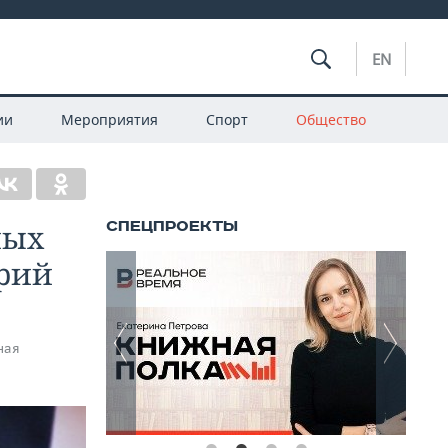
EN
ии
Мероприятия
Спорт
Общество
ных
орий
ная