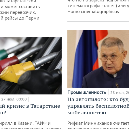
ю татарстанской
кинематографа станет (или у
и может составить
Homo cinematographicus
кий перевозчик,
й рейсы до Перми
Промышленность
28 июл, 2
На автопилоте: кто буд
27 июл, 00:00
управлять беспилотно
й кризис в Татарстане
мобильностью
н?
Рифкат Минниханов считает
ирилл в Казани, ТАИФ и
движение автономного тран
 нарастили поставки, уловки