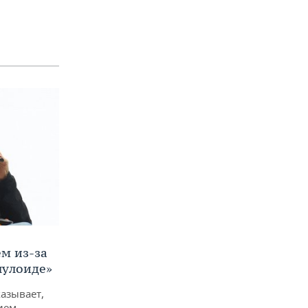
м из-за
лулоиде»
азывает,
ием