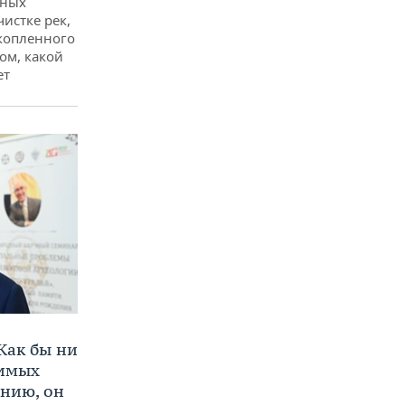
дных
чистке рек,
копленного
ом, какой
ет
Как бы ни
нимых
ению, он