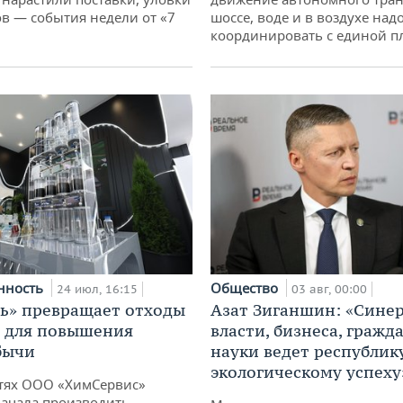
шоссе, воде и в воздухе над
 — события недели от «7
координировать с единой 
Общество
нность
03 авг, 00:00
24 июл, 16:15
Азат Зиганшин: «Сине
ь» превращает отходы
власти, бизнеса, гражд
т для повышения
науки ведет республик
бычи
экологическому успеху
тях ООО «ХимСервис»
ачала производить