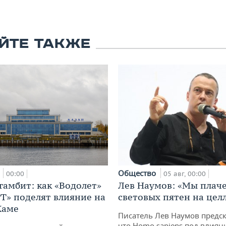
ЙТЕ ТАКЖЕ
а
Общество
00:00
05 авг, 00:00
гамбит: как «Водолет»
Лев Наумов: «Мы плаче
РТ» поделят влияние на
световых пятен на цел
Каме
Писатель Лев Наумов предск
что Homo sapiens под влиян