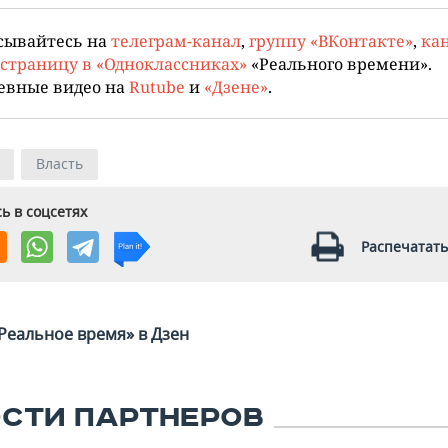
сывайтесь на
телеграм-канал
,
группу «ВКонтакте»
,
кан
страницу в «Одноклассниках»
«Реального времени».
евные видео на
Rutube
и
«Дзене»
.
Власть
ь в соцсетях
Распечатать
Реальное время» в Дзен
СТИ ПАРТНЕРОВ