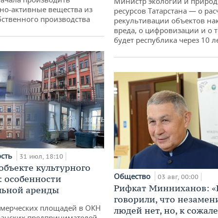
Министр экологии и приро
но-активные вещества из
ресурсов Татарстана — о рас
бственного производства
рекультивации объектов на
вреда, о цифровизации и о т
будет республика через 10 л
ость
31 июл, 18:10
 объекте культурного
Общество
03 авг, 00:00
: особенности
Рифкат Минниханов: «
льной аренды
говорили, что незаме
ммерческих площадей в ОКН
людей нет, но, к сожал
занских предпринимателей