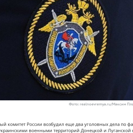
Фото: realnoevremya.ru/Максим Пл
ый комитет России возбудил еще два уголовных дела по ф
украинскими военными территорий Донецкой и Луганской