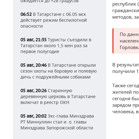
ожидается до +28 градусов
республик 
граждански
В Татарстане с 06.05 мск
06:52
методов, з
действует режим беспилотной
опасности
По данн
Туристы съездили в
05 авг, 21:35
населен
Татарстан около 1,5 млн раз за
Горловк
первое полугодие
В результа
В Татарстане открыли
05 авг, 20:46
сезон охоты на боровую и полевую
получили 
дичь с подружейными собаками
Также сего
Старинную
05 авг, 20:26
жителей по
деревянную церковь в Татарстане
сегодня бы
включат в реестр ОКН
зарядом пр
человека, в
Экс-глава Минздрава
05 авг, 20:02
РТ Миннуллин стал и. о. главы
Минздрава Запорожской области