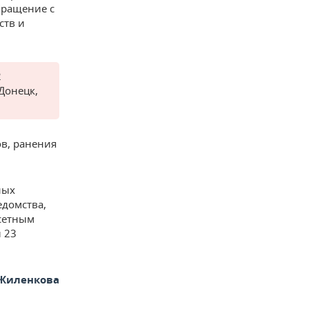
бращение с
ств и
2
Донецк,
в, ранения
ных
едомства,
ссетным
 23
Жиленкова