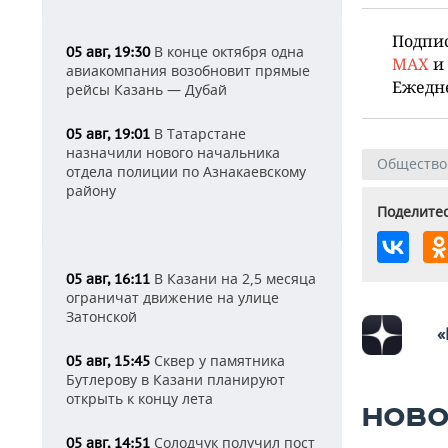
Подпи
В конце октября одна
05 авг, 19:30
MAX
и
авиакомпания возобновит прямые
Ежедн
рейсы Казань — Дубай
В Татарстане
05 авг, 19:01
назначили нового начальника
Общество
отдела полиции по Азнакаевскому
району
Поделитес
В Казани на 2,5 месяца
05 авг, 16:11
ограничат движение на улице
Затонской
«
Сквер у памятника
05 авг, 15:45
Бутлерову в Казани планируют
открыть к концу лета
НОВО
Солодчук получил пост
05 авг, 14:51