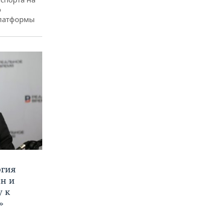
о
платформы
ргия
ан и
у к
»