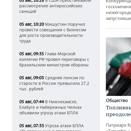
В США приостановили
Конкуренци
05 авг, 10:28
рассмотрение антироссийских
госкомпани
санкций
нижегородс
запустивши
Мишустин поручил
05 авг, 10:20
провести совещания с бизнесом
для роста производительности
труда
Глава Морской
05 авг, 09:35
коллегии РФ провел переговоры с
бразильским министром обороны
Средняя пенсия по
05 авг, 09:03
старости в России превысила 27,2
тыс. рублей
Общество
В Нижнекамске,
05 авг, 07:44
Топливны
Елабуге и Набережных Челнах
объявили угрозу атаки БПЛА
преодоле
Патриарх К
Угроза атаки БПЛА
05 авг, 07:33
«Татнефть»