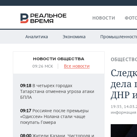
НОВОСТИ
ФОТО
Аналитика
Экономика
Промышленност
НОВОСТИ ОБЩЕСТВА
ОБЩЕСТВ
Все новости
09:26 МСК
Следк
дела 
В четырех городах
09:18
Татарстана отменена угроза атаки
ДНР 
БПЛА
19:35, 14.03
Россияне после премьеры
09:17
информация
«Одиссеи» Нолана стали чаще
покупать Гомера
Жители Казани, Чистополя и
08:00