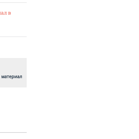
ал в
 материал