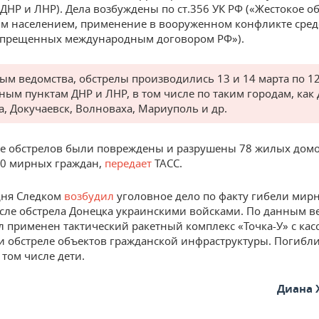
(ДНР и ЛНР). Дела возбуждены по ст.356 УК РФ («Жестокое о
м населением, применение в вооруженном конфликте сред
апрещенных международным договором РФ»).
ым ведомства, обстрелы производились 13 и 14 марта по 1
ным пунктам ДНР и ЛНР, в том числе по таким городам, как 
а, Докучаевск, Волноваха, Мариуполь и др.
те обстрелов были повреждены и разрушены 78 жилых домо
10 мирных граждан,
передает
ТАСС.
дня Следком
возбудил
уголовное дело по факту гибели мир
сле обстрела Донецка украинскими войсками. По данным в
л применен тактический ракетный комплекс «Точка-У» с ка
и обстреле объектов гражданской инфраструктуры. Погибли
 том числе дети.
Диана 