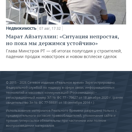
Недвижимость
07 авг, 17:32
Марат Айзатуллин: «Ситуация непростая,
но пока мы держимся устойчиво»
Глава Минстроя РТ — об итогах полугодия у строителей,
падении продаж новостроек и новом всплеске сделок
© 2015 - 2026 Сетевое издание «Реальное время» Зарегистрировано
Федеральной службой по надзору в сфере связи, информационных
технологий и массовых коммуникаций (Роскомнадзор) –
регистрационный номер ЭЛ № ФС 77 - 79627 от 18 декабря 2020 г. (ранее
свидетельство Эл № ФС 77-59331 от 18 сентября 2014 г.)
Использование материалов Реального Времени разрешено только с
предварительного согласия правообладателей, упоминание сайта и
прямая гиперссылка обязательны при частичном или полном
воспроизведении материалов.