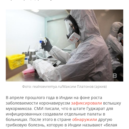
ВОДНЫЕ ВИДЫ СПОРТА
ОБРАЗОВАНИЕ
ХОККЕЙ С МЯЧОМ
ПРОИСШЕСТВИЯ
realnoevremya.ru/Максим Платонов
(архив)
В апреле прошлого года в Индии на фоне роста
заболеваемости коронавирусом
зафиксировали
вспышку
мукормикоза. СМИ писали, что в штате Гуджарат для
инфицированных создавали отдельные палаты в
больницах. После этого в стране
обнаружили
другую
грибковую болезнь, которую в Индии называют «белая