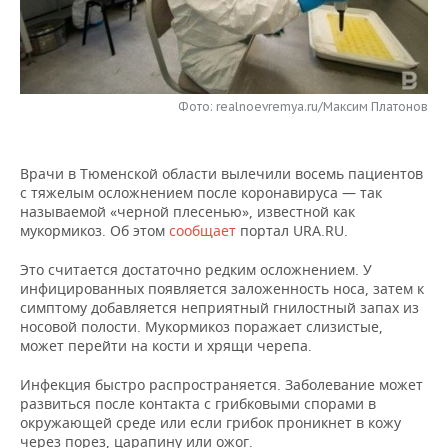
НЕФТЕХИМИЯ
РОЗНИЧНАЯ ТОРГОВЛЯ
НОВОСТИ ТЕХНОЛОГИЙ
МЕРОПРИЯТИЯ
НЕФТЬ
ТРАНСПОРТ
IT
НОВОСТИ МЕРОПРИЯТИЙ
СПОРТ
ОПК
Фото: realnoevremya.ru/Максим Платонов
УСЛУГИ
МЕДИА
ВЫЕЗДНАЯ РЕДАКЦИЯ
НОВОСТИ СПОРТА
ОБЩЕСТВО
ЭНЕРГЕТИКА
Врачи в Тюменской области вылечили восемь пациентов
ТЕЛЕКОММУНИКАЦИИ
БИЗНЕС-БРАНЧИ
ФУТБОЛ
НОВОСТИ ОБЩЕСТВА
ФОТОГАЛЕРЕЯ
с тяжелым осложнением после коронавируса — так
называемой «черной плесенью», известной как
ONLINE-КОНФЕРЕНЦИИ
ХОККЕЙ
ВЛАСТЬ
СЮЖЕТЫ
мукормикоз. Об этом
сообщает
портал URA.RU.
ОТКРЫТАЯ ЛЕКЦИЯ
БАСКЕТБОЛ
ИНФРАСТРУКТУРА
СПРАВОЧНИК
Это считается достаточно редким осложнением. У
инфицированных появляется заложенность носа, затем к
симптому добавляется неприятный гнилостный запах из
ВОЛЕЙБОЛ
ИСТОРИЯ
СПИСОК ПЕРСОН
ПОЛНАЯ ВЕРСИЯ
носовой полости. Мукормикоз поражает слизистые,
может перейти на кости и хрящи черепа.
КИБЕРСПОРТ
КУЛЬТУРА
СПИСОК КОМПАНИЙ
Инфекция быстро распространяется. Заболевание может
развиться после контакта с грибковыми спорами в
ФИГУРНОЕ КАТАНИЕ
МЕДИЦИНА
окружающей среде или если грибок проникнет в кожу
через порез, царапину или ожог.