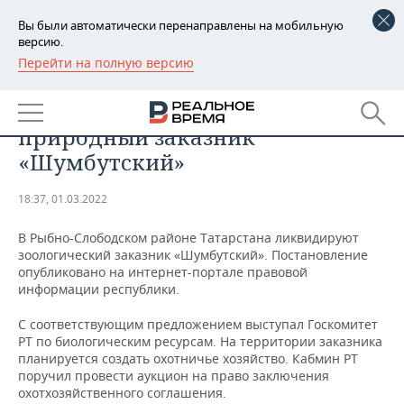
Вы были автоматически перенаправлены на мобильную
версию.
Перейти на полную версию
РЕГИОНЫ
ОБЩЕСТВО
В Татарстане ликвидируют
БАШКОРТОСТАН
НОВОСТИ
природный заказник
ТАТАРСТАН
АНАЛИТИКА
«Шумбутский»
УДМУРТИЯ
НОВОСТИ АНАЛИТИКИ
ЭКОНОМИКА
18:37, 01.03.2022
ДЕКЛАРАЦИИ О ДОХОДАХ
НОВОСТИ ЭКОНОМИКИ
ПРОМЫШЛЕННОСТЬ
В Рыбно-Слободском районе Татарстана ликвидируют
зоологический заказник «Шумбутский». Постановление
КОРОЛИ ГОСЗАКАЗА ПФО
ФИНАНСЫ
НОВОСТИ
НЕДВИЖИМОСТЬ
опубликовано на интернет-портале правовой
ПРОМЫШЛЕННОСТИ
информации республики.
ВУЗЫ ТАТАРСТАНА
БАНКИ
НОВОСТИ НЕДВИЖИМОСТИ
АВТО
С соответствующим предложением выступал Госкомитет
АГРОПРОМ
РТ по биологическим ресурсам. На территории заказника
КОМУ ПРИНАДЛЕЖАТ
БЮДЖЕТ
НОВОСТИ АВТО
БИЗНЕС
планируется создать охотничье хозяйство. Кабмин РТ
ТОРГОВЫЕ ЦЕНТРЫ
МАШИНОСТРОЕНИЕ
поручил провести аукцион на право заключения
ТАТАРСТАНА
охотхозяйственного соглашения.
ИНВЕСТИЦИИ
НОВОСТИ БИЗНЕСА
ТЕХНОЛОГИИ