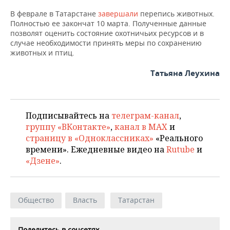
НЕФТЕХИМИЯ
В феврале в Татарстане
завершали
перепись животных.
РОЗНИЧНАЯ ТОРГОВЛЯ
НОВОСТИ ТЕХНОЛОГИЙ
МЕРОПРИЯТИЯ
Полностью ее закончат 10 марта. Полученные данные
НЕФТЬ
позволят оценить состояние охотничьих ресурсов и в
ТРАНСПОРТ
IT
НОВОСТИ МЕРОПРИЯТИЙ
СПОРТ
случае необходимости принять меры по сохранению
ОПК
животных и птиц.
УСЛУГИ
МЕДИА
ВЫЕЗДНАЯ РЕДАКЦИЯ
НОВОСТИ СПОРТА
ОБЩЕСТВО
Татьяна Леухина
ЭНЕРГЕТИКА
ТЕЛЕКОММУНИКАЦИИ
БИЗНЕС-БРАНЧИ
ФУТБОЛ
НОВОСТИ ОБЩЕСТВА
ФОТОГАЛЕРЕЯ
ONLINE-КОНФЕРЕНЦИИ
ХОККЕЙ
ВЛАСТЬ
СЮЖЕТЫ
Подписывайтесь на
телеграм-канал
,
группу «ВКонтакте»
,
канал в MAX
и
ОТКРЫТАЯ ЛЕКЦИЯ
БАСКЕТБОЛ
ИНФРАСТРУКТУРА
СПРАВОЧНИК
страницу в «Одноклассниках»
«Реального
времени». Ежедневные видео на
Rutube
и
«Дзене»
.
ВОЛЕЙБОЛ
ИСТОРИЯ
СПИСОК ПЕРСОН
ПОЛНАЯ ВЕРСИЯ
КИБЕРСПОРТ
КУЛЬТУРА
СПИСОК КОМПАНИЙ
Общество
Власть
Татарстан
ФИГУРНОЕ КАТАНИЕ
МЕДИЦИНА
Поделитесь в соцсетях