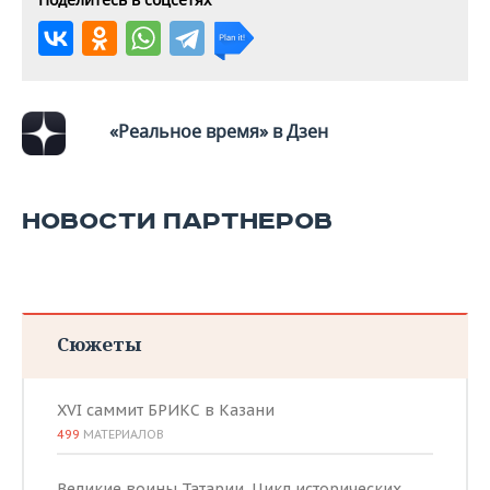
ВОДНЫЕ ВИДЫ СПОРТА
ОБРАЗОВАНИЕ
ХОККЕЙ С МЯЧОМ
ПРОИСШЕСТВИЯ
«Реальное время» в Дзен
НОВОСТИ ПАРТНЕРОВ
Сюжеты
XVI саммит БРИКС в Казани
499
МАТЕРИАЛОВ
Великие воины Татарии. Цикл исторических