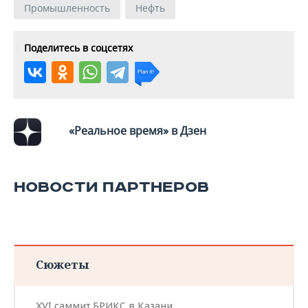
ВОДНЫЕ ВИДЫ СПОРТА
ОБРАЗОВАНИЕ
Промышленность
Нефть
ХОККЕЙ С МЯЧОМ
ПРОИСШЕСТВИЯ
Поделитесь в соцсетях
«Реальное время» в Дзен
НОВОСТИ ПАРТНЕРОВ
Сюжеты
XVI саммит БРИКС в Казани