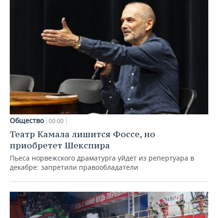
Общество
00:00
Театр Камала лишится Фоссе, но
приобретет Шекспира
Пьеса норвежского драматурга уйдет из репертуара в
декабре: запретили правообладатели