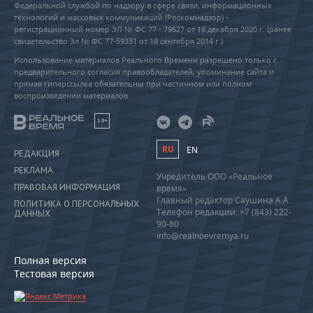
Федеральной службой по надзору в сфере связи, информационных
технологий и массовых коммуникаций (Роскомнадзор) –
регистрационный номер ЭЛ № ФС 77 - 79627 от 18 декабря 2020 г. (ранее
свидетельство Эл № ФС 77-59331 от 18 сентября 2014 г.)
Использование материалов Реального Времени разрешено только с
предварительного согласия правообладателей, упоминание сайта и
прямая гиперссылка обязательны при частичном или полном
воспроизведении материалов.
18+
RU
EN
РЕДАКЦИЯ
РЕКЛАМА
Учредитель ООО «Реальное
ПРАВОВАЯ ИНФОРМАЦИЯ
время»
Главный редактор Саушина А.А.
ПОЛИТИКА О ПЕРСОНАЛЬНЫХ
Телефон редакции: +7 (843) 222-
ДАННЫХ
90-80
info@realnoevremya.ru
Полная версия
Тестовая версия