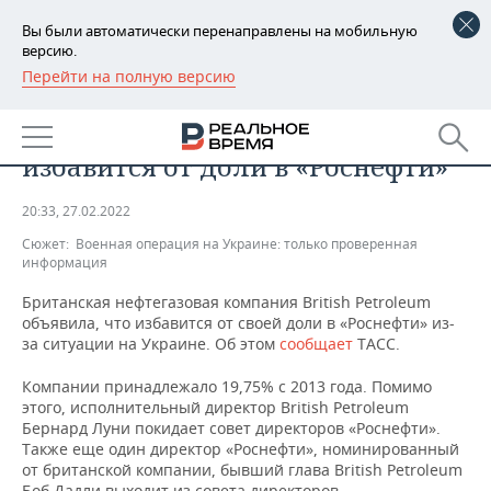
Вы были автоматически перенаправлены на мобильную
версию.
Перейти на полную версию
РЕГИОНЫ
ПРОМЫШЛЕННОСТЬ
British Petroleum заявила, что
БАШКОРТОСТАН
НОВОСТИ
избавится от доли в «Роснефти»
ТАТАРСТАН
АНАЛИТИКА
20:33, 27.02.2022
УДМУРТИЯ
НОВОСТИ АНАЛИТИКИ
ЭКОНОМИКА
Сюжет:
Военная операция на Украине: только проверенная
информация
ДЕКЛАРАЦИИ О ДОХОДАХ
НОВОСТИ ЭКОНОМИКИ
ПРОМЫШЛЕННОСТЬ
Британская нефтегазовая компания British Petroleum
объявила, что избавится от своей доли в «Роснефти» из-
КОРОЛИ ГОСЗАКАЗА ПФО
ФИНАНСЫ
НОВОСТИ
НЕДВИЖИМОСТЬ
за ситуации на Украине. Об этом
сообщает
ТАСС.
ПРОМЫШЛЕННОСТИ
ВУЗЫ ТАТАРСТАНА
БАНКИ
НОВОСТИ НЕДВИЖИМОСТИ
АВТО
Компании принадлежало 19,75% с 2013 года. Помимо
АГРОПРОМ
этого, исполнительный директор British Petroleum
Бернард Луни покидает совет директоров «Роснефти».
КОМУ ПРИНАДЛЕЖАТ
БЮДЖЕТ
НОВОСТИ АВТО
БИЗНЕС
ТОРГОВЫЕ ЦЕНТРЫ
МАШИНОСТРОЕНИЕ
Также еще один директор «Роснефти», номинированный
ТАТАРСТАНА
от британской компании, бывший глава British Petroleum
ИНВЕСТИЦИИ
НОВОСТИ БИЗНЕСА
ТЕХНОЛОГИИ
Боб Дадли выходит из совета директоров.