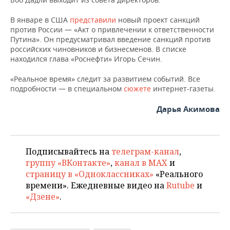
НЕФТЕХИМИЯ
РОЗНИЧНАЯ ТОРГОВЛЯ
НОВОСТИ ТЕХНОЛОГИЙ
МЕРОПРИЯТИЯ
В январе в США
представили
новый проект санкций
НЕФТЬ
против России — «Акт о привлечении к ответственности
Путина». Он предусматривал введение санкций против
ТРАНСПОРТ
IT
НОВОСТИ МЕРОПРИЯТИЙ
СПОРТ
российских чиновников и бизнесменов. В списке
ОПК
находился глава «Роснефти» Игорь Сечин.
УСЛУГИ
МЕДИА
ВЫЕЗДНАЯ РЕДАКЦИЯ
НОВОСТИ СПОРТА
ОБЩЕСТВО
ЭНЕРГЕТИКА
«Реальное время» следит за развитием событий. Все
подробности — в специальном
сюжете
интернет-газеты.
ТЕЛЕКОММУНИКАЦИИ
БИЗНЕС-БРАНЧИ
ФУТБОЛ
НОВОСТИ ОБЩЕСТВА
ФОТОГАЛЕРЕЯ
Дарья Акимова
ONLINE-КОНФЕРЕНЦИИ
ХОККЕЙ
ВЛАСТЬ
СЮЖЕТЫ
ОТКРЫТАЯ ЛЕКЦИЯ
БАСКЕТБОЛ
ИНФРАСТРУКТУРА
СПРАВОЧНИК
Подписывайтесь на
телеграм-канал
,
ВОЛЕЙБОЛ
ИСТОРИЯ
СПИСОК ПЕРСОН
ПОЛНАЯ ВЕРСИЯ
группу «ВКонтакте»
,
канал в MAX
и
страницу в «Одноклассниках»
«Реального
КИБЕРСПОРТ
КУЛЬТУРА
СПИСОК КОМПАНИЙ
времени». Ежедневные видео на
Rutube
и
«Дзене»
.
ФИГУРНОЕ КАТАНИЕ
МЕДИЦИНА