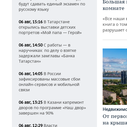
Большая 
будут сдавать единый экзамен по
комнате
русскому языку
«Все наши 
В Татарстане
06 авг, 15:16
книга о том
открылись выставки детских
разрушает
портретов «Мой папа — Герой»
С работы — в
06 авг, 14:50
наручниках: по делу о взятке
задержали замглавы «Банка
Татарстан»
В России
06 авг, 14:05
зафиксированы массовые сбои
онлайн-сервисов и мобильной
связи
В Казани капремонт
06 авг, 13:25
дворов по программе «Наш двор»
Недвижим
завершен на 90%
От перво
на крышах
Власти
06 авг, 12:29