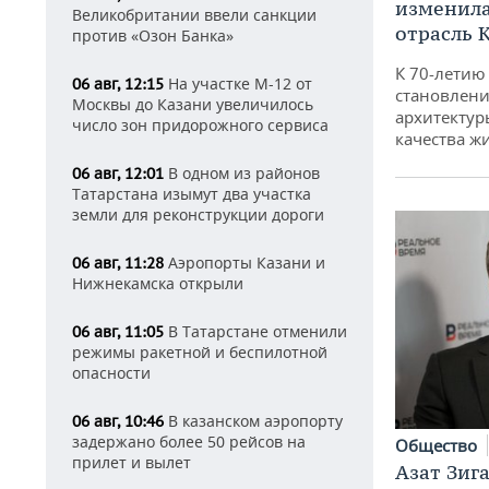
изменила
Великобритании ввели санкции
отрасль 
против «Озон Банка»
К 70-летию
На участке М-12 от
06 авг, 12:15
становлени
Москвы до Казани увеличилось
архитектур
число зон придорожного сервиса
качества ж
В одном из районов
06 авг, 12:01
Татарстана изымут два участка
земли для реконструкции дороги
Аэропорты Казани и
06 авг, 11:28
Нижнекамска открыли
В Татарстане отменили
06 авг, 11:05
режимы ракетной и беспилотной
опасности
В казанском аэропорту
06 авг, 10:46
задержано более 50 рейсов на
Общество
прилет и вылет
Азат Зиг