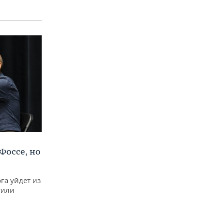
Фоссе, но
га уйдет из
тили