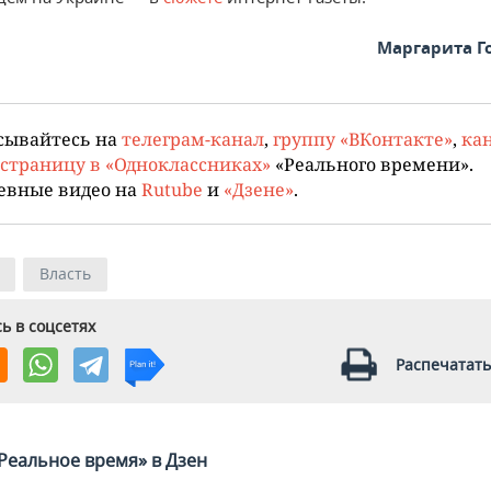
Маргарита Г
сывайтесь на
телеграм-канал
,
группу «ВКонтакте»
,
кан
страницу в «Одноклассниках»
«Реального времени».
евные видео на
Rutube
и
«Дзене»
.
Власть
ь в соцсетях
Распечатать
Реальное время» в Дзен