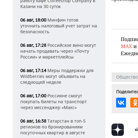
работу кафе Coffeeshop Company в
Казани на 30 суток
Минфин готов
06 авг, 18:00
уточнить налоговый учет затрат на
безопасность
Подпи
Российское вино могут
06 авг, 17:28
MAX
и
начать продавать через «Почту
Ежедн
России» и маркетплейсы
Меры поддержки для
06 авг, 17:14
Wildberries могут объявить на
Общество
следующей неделе
Поделитес
Россияне смогут
06 авг, 17:00
покупать билеты на транспорт
через мессенджер «Макс»
Татарстан в топ-5
06 авг, 16:38
регионов по бронированиям
«
посуточных квартир в августе