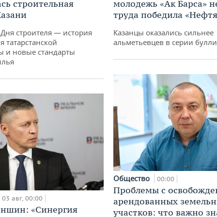
сь строительная
молодежь «Ак Барса» н
Казани
труда победила «Нефт
 Дня строителя — история
Казанцы оказались сильнее
я татарстанской
альметьевцев в серии булл
ы и новые стандарты
илья
Общество
00:00
Проблемы с освобожд
03 авг, 00:00
арендованных земель
аншин: «Синергия
участков: что важно зн