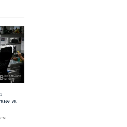
о
тане за
чем