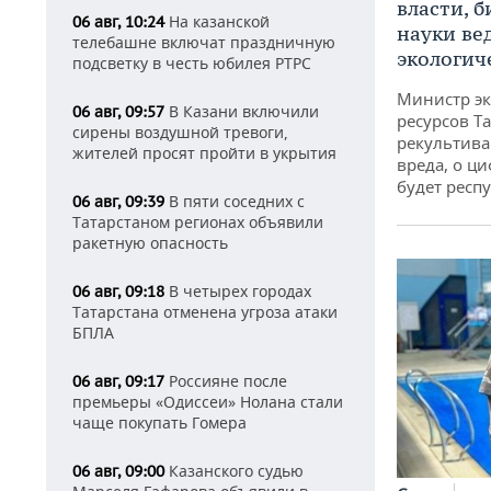
власти, б
На казанской
06 авг, 10:24
науки ве
телебашне включат праздничную
экологич
подсветку в честь юбилея РТРС
Министр э
В Казани включили
06 авг, 09:57
ресурсов Та
сирены воздушной тревоги,
рекультива
жителей просят пройти в укрытия
вреда, о ц
будет респу
В пяти соседних с
06 авг, 09:39
Татарстаном регионах объявили
ракетную опасность
В четырех городах
06 авг, 09:18
Татарстана отменена угроза атаки
БПЛА
Россияне после
06 авг, 09:17
премьеры «Одиссеи» Нолана стали
чаще покупать Гомера
Казанского судью
06 авг, 09:00