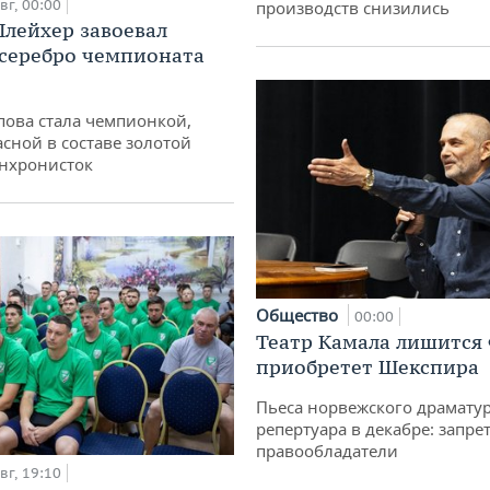
вг, 00:00
производств снизились
лейхер завоевал
 серебро чемпионата
пова стала чемпионкой,
асной в составе золотой
нхронисток
Общество
00:00
Театр Камала лишится 
приобретет Шекспира
Пьеса норвежского драматур
репертуара в декабре: запре
правообладатели
вг, 19:10