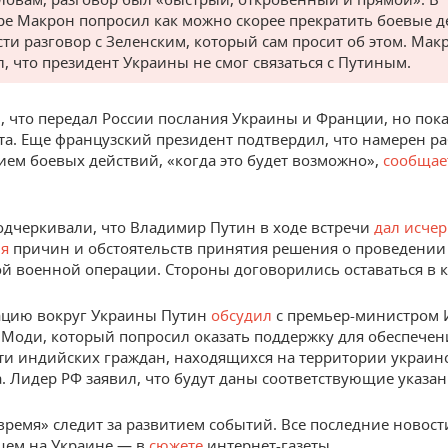
ре Макрон попросил как можно скорее прекратить боевые д
сти разговор с Зеленским, который сам просит об этом. Мак
, что президент Украины не смог связаться с Путиным.
, что передал России послания Украины и Франции, но пока
та. Еще французский президент подтвердил, что намерен ра
ем боевых действий, «когда это будет возможно»,
сообща
одчеркивали, что Владимир Путин в ходе встречи
дал исче
ия
причин и обстоятельств принятия решения о проведении
й военной операции. Стороны договорились оставаться в к
ацию вокруг Украины Путин
обсудил
с премьер-министром
Моди, который попросил оказать поддержку для обеспечен
ти индийских граждан, находящихся на территории украин
а. Лидер РФ заявил, что будут даны соответствующие указан
время» следит за развитием событий. Все последние новост
щем на Украине — в
сюжете
интернет-газеты.