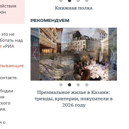
ействия
Книжная полка
рон
 это не
ботать над
ет
«РИА
рпывающие
онтакте.
 Индии
Премиальное жилье в Казани:
ия
тренды, критерии, покупатели в
ского
2026 году
ия.
и о