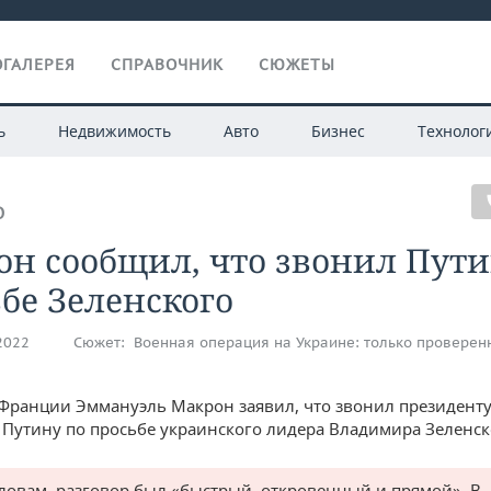
ГАЛЕРЕЯ
СПРАВОЧНИК
СЮЖЕТЫ
ь
Недвижимость
Авто
Бизнес
Технолог
О
н сообщил, что звонил Пути
бе Зеленского
.2022
Сюжет:
Военная операция на Украине: только проверен
Франции Эммануэль Макрон заявил, что звонил президент
Путину по просьбе украинского лидера Владимира Зеленск
словам, разговор был «быстрый, откровенный и прямой». В