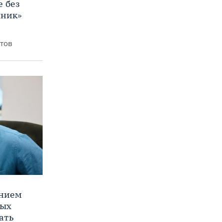
е без
яник»
итов
ением
ных
ать