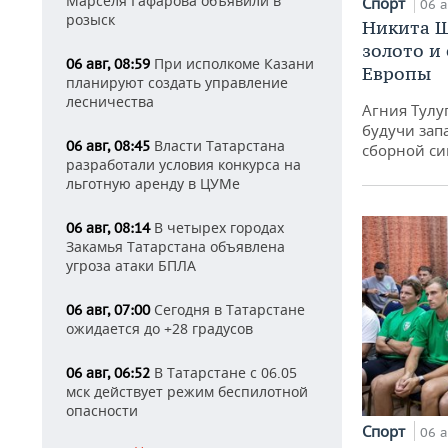
Марселя Гафарова объявили в
Спорт
06 а
розыск
Никита Ш
золото и
При исполкоме Казани
06 авг, 08:59
Европы
планируют создать управление
лесничества
Агния Тулу
будучи зап
Власти Татарстана
06 авг, 08:45
сборной си
разработали условия конкурса на
льготную аренду в ЦУМе
В четырех городах
06 авг, 08:14
Закамья Татарстана объявлена
угроза атаки БПЛА
Сегодня в Татарстане
06 авг, 07:00
ожидается до +28 градусов
В Татарстане с 06.05
06 авг, 06:52
мск действует режим беспилотной
опасности
Спорт
06 а