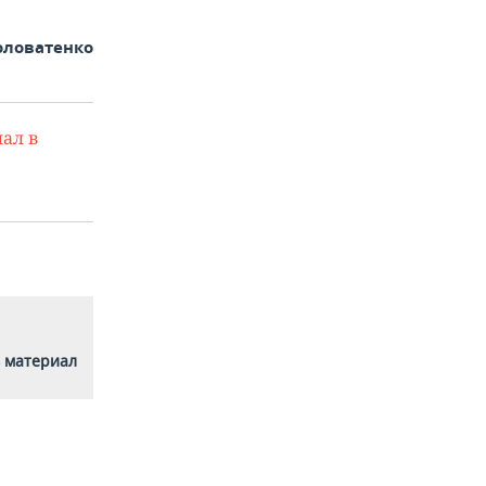
оловатенко
ал в
 материал