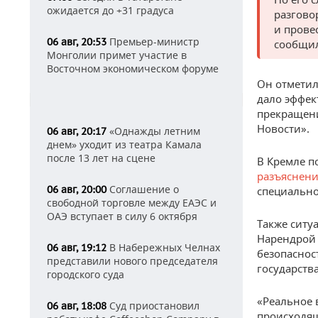
ожидается до +31 градуса
разгово
и прове
Премьер-министр
06 авг, 20:53
сообщил
Монголии примет участие в
Восточном экономическом форуме
Он отметил
дало эффек
прекращени
Новости».
«Однажды летним
06 авг, 20:17
днем» уходит из театра Камала
после 13 лет на сцене
В Кремле п
разъяснен
Соглашение о
06 авг, 20:00
специально
свободной торговле между ЕАЭС и
ОАЭ вступает в силу 6 октября
Также ситу
Нарендрой 
В Набережных Челнах
06 авг, 19:12
безопаснос
представили нового председателя
государств
городского суда
«Реальное 
Суд приостановил
06 авг, 18:08
происходя