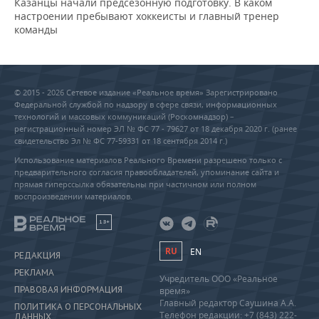
Казанцы начали предсезонную подготовку. В каком
настроении пребывают хоккеисты и главный тренер
команды
© 2015 - 2026 Сетевое издание «Реальное время» Зарегистрировано
Федеральной службой по надзору в сфере связи, информационных
технологий и массовых коммуникаций (Роскомнадзор) –
регистрационный номер ЭЛ № ФС 77 - 79627 от 18 декабря 2020 г. (ранее
свидетельство Эл № ФС 77-59331 от 18 сентября 2014 г.)
Использование материалов Реального Времени разрешено только с
предварительного согласия правообладателей, упоминание сайта и
прямая гиперссылка обязательны при частичном или полном
воспроизведении материалов.
18+
RU
EN
РЕДАКЦИЯ
РЕКЛАМА
Учредитель ООО «Реальное
ПРАВОВАЯ ИНФОРМАЦИЯ
время»
Главный редактор Саушина А.А.
ПОЛИТИКА О ПЕРСОНАЛЬНЫХ
Телефон редакции: +7 (843) 222-
ДАННЫХ