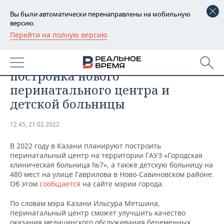
Вы были автоматически перенаправлены на мобильную
версию.
Перейти на полную версию
РЕГИОНЫ
ОБЩЕСТВО
В Казани планируется
БАШКОРТОСТАН
НОВОСТИ
постройка нового
ТАТАРСТАН
АНАЛИТИКА
перинатального центра и
детской больницы
УДМУРТИЯ
НОВОСТИ АНАЛИТИКИ
ЭКОНОМИКА
12:45, 21.02.2022
ДЕКЛАРАЦИИ О ДОХОДАХ
НОВОСТИ ЭКОНОМИКИ
ПРОМЫШЛЕННОСТЬ
В 2022 году в Казани планируют построить
КОРОЛИ ГОСЗАКАЗА ПФО
ФИНАНСЫ
НОВОСТИ
НЕДВИЖИМОСТЬ
перинатальный центр на территории ГАУЗ «Городская
ПРОМЫШЛЕННОСТИ
клиническая больница №7», а также детскую больницу на
ВУЗЫ ТАТАРСТАНА
БАНКИ
НОВОСТИ НЕДВИЖИМОСТИ
АВТО
480 мест на улице Гаврилова в Ново-Савиновском районе.
АГРОПРОМ
Об этом
сообщается
на сайте мэрии города.
КОМУ ПРИНАДЛЕЖАТ
БЮДЖЕТ
НОВОСТИ АВТО
БИЗНЕС
По словам мэра Казани Ильсура Метшина,
ТОРГОВЫЕ ЦЕНТРЫ
МАШИНОСТРОЕНИЕ
ТАТАРСТАНА
перинатальный центр сможет улучшить качество
ИНВЕСТИЦИИ
НОВОСТИ БИЗНЕСА
ТЕХНОЛОГИИ
оказания медицинского обслуживания беременных