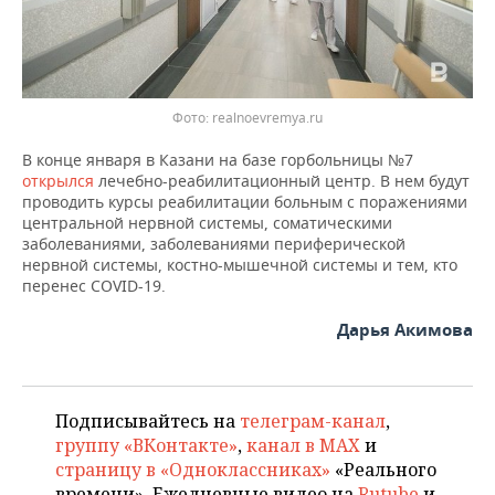
ВОДНЫЕ ВИДЫ СПОРТА
ОБРАЗОВАНИЕ
ХОККЕЙ С МЯЧОМ
ПРОИСШЕСТВИЯ
Фото: realnoevremya.ru
В конце января в Казани на базе горбольницы №7
открылся
лечебно-реабилитационный центр. В нем будут
проводить курсы реабилитации больным с поражениями
центральной нервной системы, соматическими
заболеваниями, заболеваниями периферической
нервной системы, костно-мышечной системы и тем, кто
перенес COVID-19.
Дарья Акимова
Подписывайтесь на
телеграм-канал
,
группу «ВКонтакте»
,
канал в MAX
и
страницу в «Одноклассниках»
«Реального
времени». Ежедневные видео на
Rutube
и