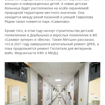
НЕФТЕХИМИЯ
женщин и новорожденных детей. А новая детская
больница будет расположена на особо охраняемой
РОЗНИЧНАЯ ТОРГОВЛЯ
НОВОСТИ ТЕХНОЛОГИЙ
МЕРОПРИЯТИЯ
НЕФТЬ
природной территории местного значения. Она
находится между рекой Казанкой и улицей Гаврилова.
ТРАНСПОРТ
IT
НОВОСТИ МЕРОПРИЯТИЙ
СПОРТ
Рядом также появится парк «Савиново».
ОПК
УСЛУГИ
МЕДИА
ВЫЕЗДНАЯ РЕДАКЦИЯ
НОВОСТИ СПОРТА
ОБЩЕСТВО
Кроме того, в этом году начнут строительство детской
ЭНЕРГЕТИКА
поликлиники в Дербышках и взрослых поликлиник в ЖК
«Салават купере» и «Весна». Также Метшин рассказал,
ТЕЛЕКОММУНИКАЦИИ
БИЗНЕС-БРАНЧИ
ФУТБОЛ
НОВОСТИ ОБЩЕСТВА
ФОТОГАЛЕРЕЯ
что в 2021 году завершился капитальный ремонт ДРКБ, а
пока продолжается ремонт Госпиталя для ветеранов
ONLINE-КОНФЕРЕНЦИИ
ХОККЕЙ
ВЛАСТЬ
СЮЖЕТЫ
войн, Медсанчасти КФУ и МКДЦ.
ОТКРЫТАЯ ЛЕКЦИЯ
БАСКЕТБОЛ
ИНФРАСТРУКТУРА
СПРАВОЧНИК
ВОЛЕЙБОЛ
ИСТОРИЯ
СПИСОК ПЕРСОН
ПОЛНАЯ ВЕРСИЯ
КИБЕРСПОРТ
КУЛЬТУРА
СПИСОК КОМПАНИЙ
ФИГУРНОЕ КАТАНИЕ
МЕДИЦИНА