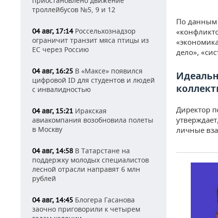
приостановлено движение
троллейбусов №5, 9 и 12
По данным 
Россельхознадзор
04 авг, 17:14
«конфликто
ограничит транзит мяса птицы из
«экономика
ЕС через Россию
дело», «си
В «Максе» появился
04 авг, 16:25
Идеальн
цифровой ID для студентов и людей
коллект
с инвалидностью
Директор п
Иракская
04 авг, 15:21
утверждает
авиакомпания возобновила полеты
в Москву
личные вза
В Татарстане на
04 авг, 14:58
поддержку молодых специалистов
лесной отрасли направят 6 млн
рублей
Блогера Гасанова
04 авг, 14:45
заочно приговорили к четырем