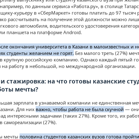
 например, по данным сервиса «Работа.ру», в столице Татар
щику-курьеру в «СберМаркет» готовы платить до 97 тысяч 
ако рассчитывать на получение этой должности можно лиш
гкового автомобиля, водительского удостоверения категор
ли планшета на платформе Android.
осле окончания университета в Казани в малоизвестных и 
ях студенты желанием не горят.
Без малого треть (27%) меч
 в крупную российскую компанию. Однако каждый пятый го
я на работу в небольшой, но международной организации.
 и стажировка: на что готовы казанские ст
боты мечты?
ьшая зарплата в узнаваемой компании не единственная ме
Казани. Для них
важно, чтобы работа не была скучной
— они
над интересными задачами (таких 27%). Кроме того, их рабо
в самореализации (27%).
ты мечты
половина студентов казанских вузов готова пройти