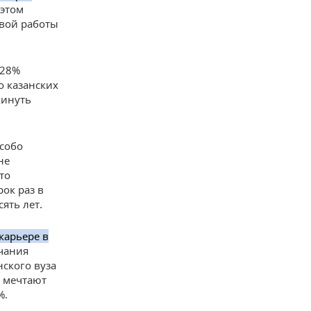
 этом
рвой работы
 28%
о казанских
кинуть
особо
не
то
рок раз в
ять лет.
карьере в
чания
нского вуза
и мечтают
%.