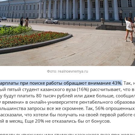
Фото: realnoevremya.ru
зарплаты при поиске работы обращают внимание 43%.
Так, 
ый пятый студент казанского вуза (16%) рассчитывает, что в
у будут платить 80 тысяч рублей или даже больше, сообщи
 времени» в онлайн-университете рентабельного образова
ольшинства запросы все же скромнее. Так, 56% опрошенных
ассказали, что хотели бы получать на своей первой работе о
ей в месяц. Еще 20% не отказались бы от бонусов.
рплату выпускнику или студенту казанского вуза при жела