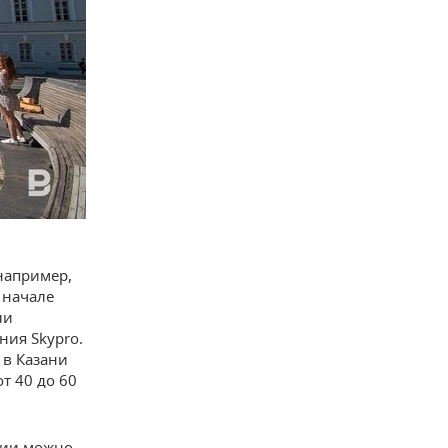
например,
 начале
ли
ния Skypro.
 в Казани
т 40 до 60
нии можно