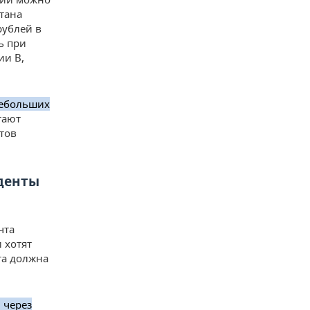
стана
рублей в
ь при
ии В,
небольших
тают
тов
уденты
чта
 хотят
та должна
 через