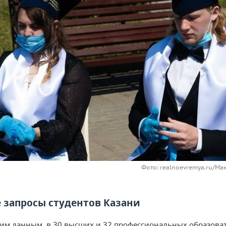
Фото: realnoevremya.ru/Ма
 запросы студентов Казани
им данным, в 30 высших и 32 профессиональных образова