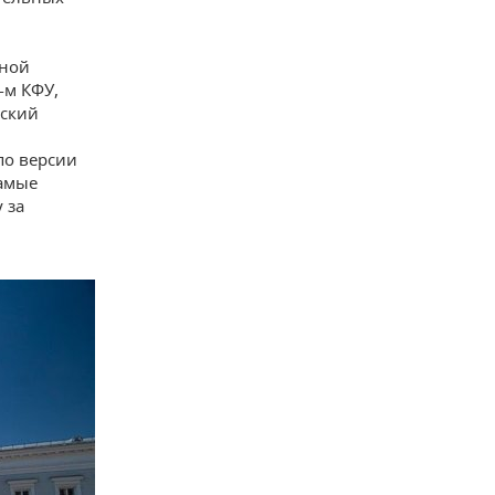
нной
-м КФУ,
еский
по версии
самые
 за