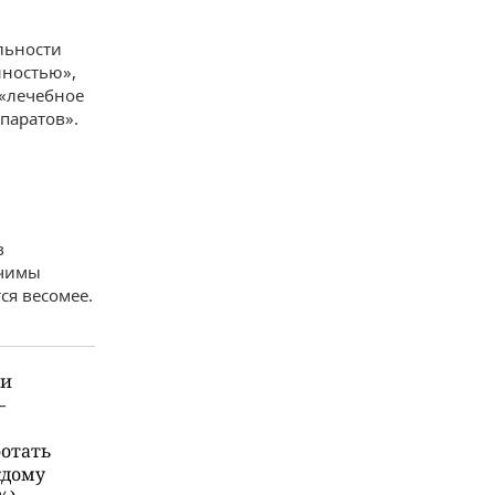
льности
нностью»,
 «лечебное
паратов».
в
ачимы
ся весомее.
 и
—
ботать
ждому