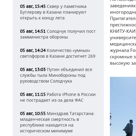
заведениях
Сквер у памятника
05 авг, 15:45
иногородни
Бутлерову в Казани планируют
открыть к концу лета
Притягател
престижнос
КНИТУ-КАИ,
Солодчук получил пост
05 авг, 14:51
замминистра обороны
университе
медицинск
журнала Fo
Количество «умных»
05 авг, 14:24
светофоров в Казани достигнет 269
скромные з
высокую за
Путин объединил все
05 авг, 13:03
службы тыла Минобороны под
руководством Солодчука
Работа iPhone в России
05 авг, 11:15
не пострадает из-за дела ФАС
Минздрав Татарстана:
05 авг, 10:55
младенческая смертность в
республике находится на
историческом минимуме