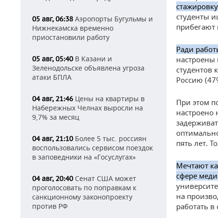
стажировку
студенты и
Аэропорты Бугульмы и
05 авг, 06:38
прибегают 
Нижнекамска временно
приостановили работу
Ради работ
В Казани и
05 авг, 05:40
настроены 
Зеленодольске объявлена угроза
студентов 
атаки БПЛА
Россию (47
Цены на квартиры в
04 авг, 21:46
При этом п
Набережных Челнах выросли на
настроено 
9,7% за месяц
задерживат
оптимально
Более 5 тыс. россиян
04 авг, 21:10
пять лет. 
воспользовались сервисом поездок
в заповедники на «Госуслугах»
Мечтают ка
сфере меди
Сенат США может
04 авг, 20:40
университе
проголосовать по поправкам к
на произво
санкционному законопроекту
против РФ
работать в