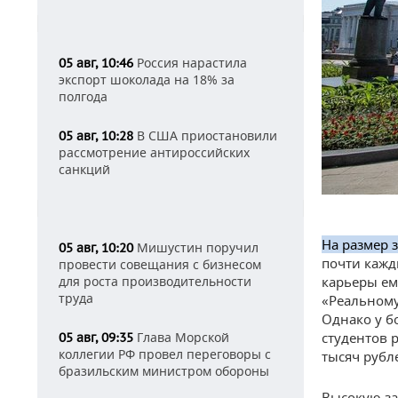
Россия нарастила
05 авг, 10:46
экспорт шоколада на 18% за
полгода
В США приостановили
05 авг, 10:28
рассмотрение антироссийских
санкций
На размер 
Мишустин поручил
05 авг, 10:20
почти кажд
провести совещания с бизнесом
для роста производительности
карьеры ем
труда
«Реальному
Однако у б
Глава Морской
студентов р
05 авг, 09:35
коллегии РФ провел переговоры с
тысяч рубл
бразильским министром обороны
Высокую за