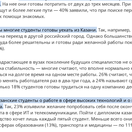
.
На нее они готовы потратить от двух до трех месяцев. При
щут и более легкие пути — 40% заявили, что при поиске пе
к помощи знакомых.
ы многие студенты готовы уехать из Казани.
Так, например,
на переезд в другой российский город. Однако большинств
куда более решительны и готовы ради желанной работы по
%).
одрастающее в вузах поколение будущих специалистов не 
на стабильность — многие считают, что вполне нормально 
ься на долгое время на одном месте работы. 26% считают, ч
 менять работодателя раз в два-три года, а 24% называют с
Только 18% студентов готовы трудиться на одну компанию дес
занские студенты о работе в сфере высоких технологий и о 
а.
Так, 23% изъявили желание попробовать себя после окон
та в сфере ИТ и телекоммуникации. Пойти с дипломом каза
дство хочет лишь каждый пятый студент. Меньше всего он
 сферах образования (13%), транспорта и медицины — по 11