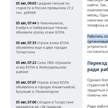
Средняя пенсия по
05 авг, 09:03
найти. Так,
старости в России превысила 27,2
комплектов
тыс. рублей
месяц. Одн
наличии ле
В Нижнекамске,
05 авг, 07:44
телефона и
Елабуге и Набережных Челнах
объявили угрозу атаки БПЛА
Работать п
организаци
Угроза атаки БПЛА
05 авг, 07:33
устроиться
объявлена еще в двух городах
согласитьс
Татарстана
Переезд
Силы ПВО отразили
05 авг, 07:22
атаку БПЛА в Зеленодольском
ради ра
районе
Однако бол
Угроза атаки БПЛА
05 авг, 07:07
студентов 
объявлена в городах Альметьевске,
трудиться 
Бугульме и Лениногорске
помочь им 
Сегодня в Татарстане
05 авг, 07:00
Ради рабо
ожидается до +28 градусов