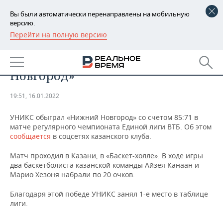
Вы были автоматически перенаправлены на мобильную
версию.
Перейти на полную версию
РЕГИОНЫ
СПОРТ
УНИКС обыграл «Нижний
БАШКОРТОСТАН
НОВОСТИ
Новгород»
ТАТАРСТАН
АНАЛИТИКА
19:51, 16.01.2022
УДМУРТИЯ
НОВОСТИ АНАЛИТИКИ
ЭКОНОМИКА
УНИКС обыграл «Нижний Новгород» со счетом 85:71 в
матче регулярного чемпионата Единой лиги ВТБ. Об этом
ДЕКЛАРАЦИИ О ДОХОДАХ
НОВОСТИ ЭКОНОМИКИ
ПРОМЫШЛЕННОСТЬ
сообщается
в соцсетях казанского клуба.
КОРОЛИ ГОСЗАКАЗА ПФО
ФИНАНСЫ
НОВОСТИ
НЕДВИЖИМОСТЬ
Матч проходил в Казани, в «Баскет-холле». В ходе игры
ПРОМЫШЛЕННОСТИ
два баскетболиста казанской команды Айзея Канаан и
ВУЗЫ ТАТАРСТАНА
БАНКИ
НОВОСТИ НЕДВИЖИМОСТИ
АВТО
Марио Хезоня набрали по 20 очков.
АГРОПРОМ
Благодаря этой победе УНИКС занял 1-е место в таблице
КОМУ ПРИНАДЛЕЖАТ
БЮДЖЕТ
НОВОСТИ АВТО
БИЗНЕС
ТОРГОВЫЕ ЦЕНТРЫ
МАШИНОСТРОЕНИЕ
лиги.
ТАТАРСТАНА
ИНВЕСТИЦИИ
НОВОСТИ БИЗНЕСА
ТЕХНОЛОГИИ