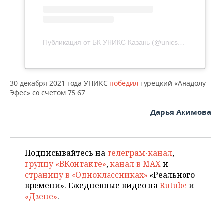
ВОДНЫЕ ВИДЫ СПОРТА
ОБРАЗОВАНИЕ
ХОККЕЙ С МЯЧОМ
ПРОИСШЕСТВИЯ
Публикация от БК УНИКС Казань (@unicsbasket)
30 декабря 2021 года УНИКС
победил
турецкий «Анадолу
Эфес» со счетом 75:67.
Дарья Акимова
Подписывайтесь на
телеграм-канал
,
группу «ВКонтакте»
,
канал в MAX
и
страницу в «Одноклассниках»
«Реального
времени». Ежедневные видео на
Rutube
и
«Дзене»
.