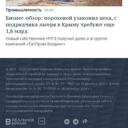
Промышленность
00:00
Бизнес-обзор: пороховой узаконил цеха, с
подрядчика лагеря в Крыму требуют еще
1,8 млрд
Новый собственник НЧТЗ получил долю и в группе
компаний «ТатПром-Холдинг»
© 2015 - 2026 Сетевое издание «Реальное время» Зарегистрировано
Федеральной службой по надзору в сфере связи, информационных
технологий и массовых коммуникаций (Роскомнадзор) –
регистрационный номер ЭЛ № ФС 77 - 79627 от 18 декабря 2020 г. (ранее
свидетельство Эл № ФС 77-59331 от 18 сентября 2014 г.)
Использование материалов Реального Времени разрешено только с
предварительного согласия правообладателей, упоминание сайта и
прямая гиперссылка обязательны при частичном или полном
воспроизведении материалов.
18+