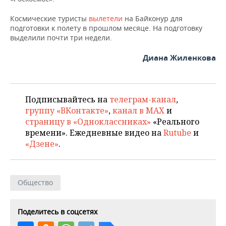
НЕФТЕХИМИЯ
Космические туристы
РОЗНИЧНАЯ ТОРГОВЛЯ
НОВОСТИ ТЕХНОЛОГИЙ
вылетели
на Байконур для
МЕРОПРИЯТИЯ
НЕФТЬ
подготовки к полету в прошлом месяце. На подготовку
выделили почти три недели.
ТРАНСПОРТ
IT
НОВОСТИ МЕРОПРИЯТИЙ
СПОРТ
ОПК
Диана Жиленкова
УСЛУГИ
МЕДИА
ВЫЕЗДНАЯ РЕДАКЦИЯ
НОВОСТИ СПОРТА
ОБЩЕСТВО
ЭНЕРГЕТИКА
ТЕЛЕКОММУНИКАЦИИ
БИЗНЕС-БРАНЧИ
ФУТБОЛ
НОВОСТИ ОБЩЕСТВА
ФОТОГАЛЕРЕЯ
Подписывайтесь на
телеграм-канал
,
группу «ВКонтакте»
,
канал в MAX
и
ONLINE-КОНФЕРЕНЦИИ
ХОККЕЙ
ВЛАСТЬ
СЮЖЕТЫ
страницу в «Одноклассниках»
«Реального
времени». Ежедневные видео на
Rutube
и
ОТКРЫТАЯ ЛЕКЦИЯ
БАСКЕТБОЛ
ИНФРАСТРУКТУРА
СПРАВОЧНИК
«Дзене»
.
ВОЛЕЙБОЛ
ИСТОРИЯ
СПИСОК ПЕРСОН
ПОЛНАЯ ВЕРСИЯ
КИБЕРСПОРТ
КУЛЬТУРА
СПИСОК КОМПАНИЙ
Общество
ФИГУРНОЕ КАТАНИЕ
МЕДИЦИНА
Поделитесь в соцсетях