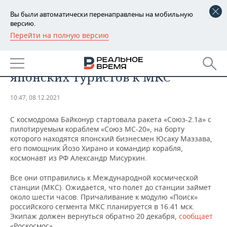
Вы были автоматически перенаправлены на мобильную
версию.
Перейти на полную версию
РЕГИОНЫ
ОБЩЕСТВО
Ракета «Союз-2.1а» отправила
БАШКОРТОСТАН
НОВОСТИ
японских туристов к МКС
ТАТАРСТАН
АНАЛИТИКА
10:47, 08.12.2021
УДМУРТИЯ
НОВОСТИ АНАЛИТИКИ
ЭКОНОМИКА
С космодрома Байконур стартовала ракета «Союз-2.1а» с
пилотируемым кораблем «Союз МС-20», на борту
ДЕКЛАРАЦИИ О ДОХОДАХ
НОВОСТИ ЭКОНОМИКИ
ПРОМЫШЛЕННОСТЬ
которого находятся японский бизнесмен Юсаку Маэзава,
его помощник Йозо Хирано и командир корабля,
КОРОЛИ ГОСЗАКАЗА ПФО
ФИНАНСЫ
НОВОСТИ
НЕДВИЖИМОСТЬ
космонавт из РФ Александр Мисуркин.
ПРОМЫШЛЕННОСТИ
ВУЗЫ ТАТАРСТАНА
БАНКИ
НОВОСТИ НЕДВИЖИМОСТИ
АВТО
Все они отправились к Международной космической
АГРОПРОМ
станции (МКС). Ожидается, что полет до станции займет
около шести часов. Причаливание к модулю «Поиск»
КОМУ ПРИНАДЛЕЖАТ
БЮДЖЕТ
НОВОСТИ АВТО
БИЗНЕС
российского сегмента МКС планируется в 16.41 мск.
ТОРГОВЫЕ ЦЕНТРЫ
МАШИНОСТРОЕНИЕ
ТАТАРСТАНА
Экипаж должен вернуться обратно 20 декабря,
сообщает
ИНВЕСТИЦИИ
НОВОСТИ БИЗНЕСА
ТЕХНОЛОГИИ
«Роскосмос».