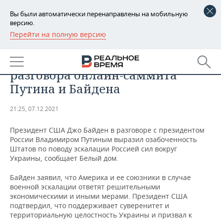
Вы были автоматически перенаправлены на мобильную
версию.
Перейти на полную версию
РЕГИОНЫ
ОБЩЕСТВО
Стали известны подробности
БАШКОРТОСТАН
НОВОСТИ
разговора онлайн-саммита
ТАТАРСТАН
АНАЛИТИКА
Путина и Байдена
УДМУРТИЯ
НОВОСТИ АНАЛИТИКИ
ЭКОНОМИКА
21:25, 07.12.2021
ДЕКЛАРАЦИИ О ДОХОДАХ
НОВОСТИ ЭКОНОМИКИ
ПРОМЫШЛЕННОСТЬ
Президент США Джо Байден в разговоре с президентом
России Владимиром Путиным выразил озабоченность
КОРОЛИ ГОСЗАКАЗА ПФО
ФИНАНСЫ
НОВОСТИ
НЕДВИЖИМОСТЬ
Штатов по поводу эскалации Россией сил вокруг
ПРОМЫШЛЕННОСТИ
Украины, сообщает Белый дом.
ВУЗЫ ТАТАРСТАНА
БАНКИ
НОВОСТИ НЕДВИЖИМОСТИ
АВТО
Байден заявил, что Америка и ее союзники в случае
АГРОПРОМ
военной эскалации ответят решительными
КОМУ ПРИНАДЛЕЖАТ
БЮДЖЕТ
НОВОСТИ АВТО
БИЗНЕС
экономическими и иными мерами. Президент США
ТОРГОВЫЕ ЦЕНТРЫ
МАШИНОСТРОЕНИЕ
подтвердил, что поддерживает суверенитет и
ТАТАРСТАНА
территориальную целостность Украины и призвал к
ИНВЕСТИЦИИ
НОВОСТИ БИЗНЕСА
ТЕХНОЛОГИИ