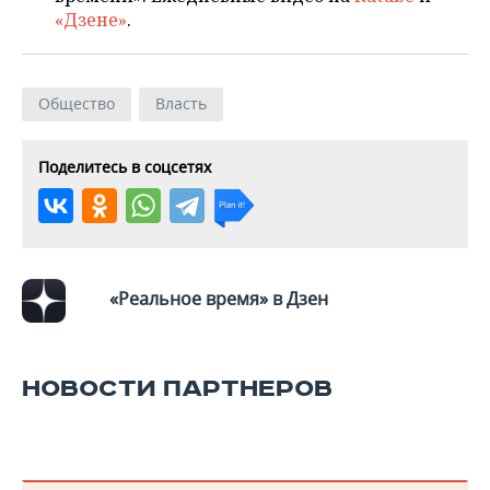
ВОДНЫЕ ВИДЫ СПОРТА
ОБРАЗОВАНИЕ
«Дзене»
.
ХОККЕЙ С МЯЧОМ
ПРОИСШЕСТВИЯ
Общество
Власть
Поделитесь в соцсетях
«Реальное время» в Дзен
НОВОСТИ ПАРТНЕРОВ