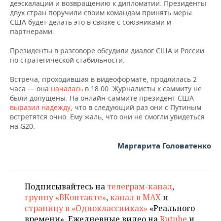
НЕФТЕХИМИЯ
деэскалации и возвращению к дипломатии. Президенты
двух стран поручили своим командам принять меры.
РОЗНИЧНАЯ ТОРГОВЛЯ
НОВОСТИ ТЕХНОЛОГИЙ
МЕРОПРИЯТИЯ
США будет делать это в связке с союзниками и
НЕФТЬ
партнерами.
ТРАНСПОРТ
IT
НОВОСТИ МЕРОПРИЯТИЙ
СПОРТ
ОПК
Президенты в разговоре обсудили диалог США и России
по стратегической стабильности.
УСЛУГИ
МЕДИА
ВЫЕЗДНАЯ РЕДАКЦИЯ
НОВОСТИ СПОРТА
ОБЩЕСТВО
ЭНЕРГЕТИКА
Встреча, проходившая в видеоформате, продлилась 2
ТЕЛЕКОММУНИКАЦИИ
БИЗНЕС-БРАНЧИ
ФУТБОЛ
НОВОСТИ ОБЩЕСТВА
ФОТОГАЛЕРЕЯ
часа — она
началась
в 18:00. Журналисты к саммиту не
были допущены. На онлайн-саммите президент США
выразил надежду
, что в следующий раз они с Путиным
ONLINE-КОНФЕРЕНЦИИ
ХОККЕЙ
ВЛАСТЬ
СЮЖЕТЫ
встретятся очно. Ему жаль, что они не смогли увидеться
на G20.
ОТКРЫТАЯ ЛЕКЦИЯ
БАСКЕТБОЛ
ИНФРАСТРУКТУРА
СПРАВОЧНИК
Маргарита Головатенко
ВОЛЕЙБОЛ
ИСТОРИЯ
СПИСОК ПЕРСОН
ПОЛНАЯ ВЕРСИЯ
КИБЕРСПОРТ
КУЛЬТУРА
СПИСОК КОМПАНИЙ
Подписывайтесь на
телеграм-канал
,
группу «ВКонтакте»
,
канал в MAX
и
ФИГУРНОЕ КАТАНИЕ
МЕДИЦИНА
страницу в «Одноклассниках»
«Реального
времени». Ежедневные видео на
Rutube
и