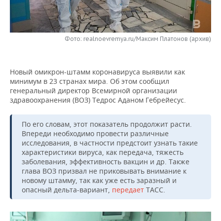
НЕФТЕХИМИЯ
РОЗНИЧНАЯ ТОРГОВЛЯ
НОВОСТИ ТЕХНОЛОГИЙ
МЕРОПРИЯТИЯ
НЕФТЬ
Фото: realnoevremya.ru/Максим Платонов (архив)
ТРАНСПОРТ
IT
НОВОСТИ МЕРОПРИЯТИЙ
СПОРТ
ОПК
УСЛУГИ
МЕДИА
ВЫЕЗДНАЯ РЕДАКЦИЯ
НОВОСТИ СПОРТА
ОБЩЕСТВО
ЭНЕРГЕТИКА
Новый омикрон-штамм коронавируса выявили как
минимум в 23 странах мира. Об этом сообщил
ТЕЛЕКОММУНИКАЦИИ
БИЗНЕС-БРАНЧИ
ФУТБОЛ
НОВОСТИ ОБЩЕСТВА
ФОТОГАЛЕРЕЯ
генеральный директор Всемирной организации
здравоохранения (ВОЗ) Тедрос Аданом Гебрейесус.
ONLINE-КОНФЕРЕНЦИИ
ХОККЕЙ
ВЛАСТЬ
СЮЖЕТЫ
По его словам, этот показатель продолжит расти.
ОТКРЫТАЯ ЛЕКЦИЯ
БАСКЕТБОЛ
ИНФРАСТРУКТУРА
СПРАВОЧНИК
Впереди необходимо провести различные
исследования, в частности предстоит узнать такие
характеристики вируса, как передача, тяжесть
ВОЛЕЙБОЛ
ИСТОРИЯ
СПИСОК ПЕРСОН
ПОЛНАЯ ВЕРСИЯ
заболевания, эффективность вакцин и др. Также
глава ВОЗ призвал не приковывать внимание к
КИБЕРСПОРТ
КУЛЬТУРА
СПИСОК КОМПАНИЙ
новому штамму, так как уже есть заразный и
опасный дельта-вариант,
передает
ТАСС.
ФИГУРНОЕ КАТАНИЕ
МЕДИЦИНА