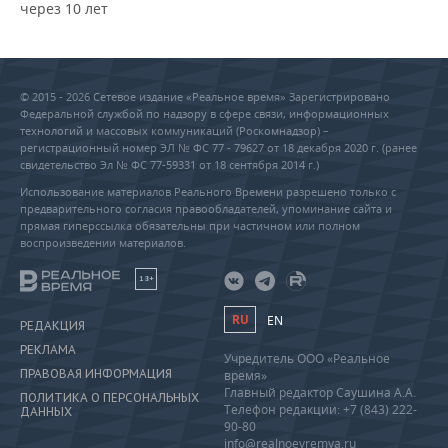
через 10 лет
© 2015 - 2026 Сетевое издание «Реальное время» Зарегистрировано
Федеральной службой по надзору в сфере связи, информационных
технологий и массовых коммуникаций (Роскомнадзор) –
регистрационный номер ЭЛ № ФС 77 - 79627 от 18 декабря 2020 г. (ранее
свидетельство Эл № ФС 77-59331 от 18 сентября 2014 г.)
Использование материалов Реального Времени разрешено только с
предварительного согласия правообладателей, упоминание сайта и
прямая гиперссылка обязательны при частичном или полном
воспроизведении материалов.
18+
RU
EN
РЕДАКЦИЯ
РЕКЛАМА
Учредитель ООО «Реальное
ПРАВОВАЯ ИНФОРМАЦИЯ
время»
Главный редактор Саушина А.А.
ПОЛИТИКА О ПЕРСОНАЛЬНЫХ
Телефон редакции: +7 (843) 222-
ДАННЫХ
90-80
info@realnoevremya.ru