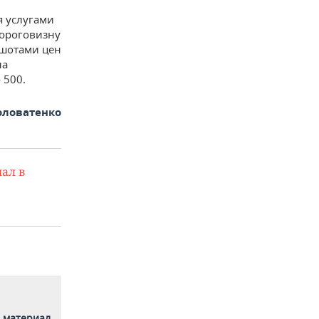
я услугами
дороговизну
ншотами цен
на
 500.
оловатенко
ал в
 материал