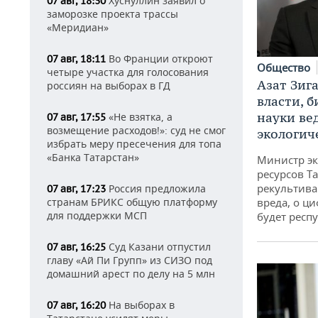
Хуснуллин заявил о
07 авг, 18:30
заморозке проекта трассы
«Меридиан»
Во Франции откроют
07 авг, 18:11
Общество
четыре участка для голосования
Азат Зиг
россиян на выборах в ГД
власти, б
науки ве
«Не взятка, а
07 авг, 17:55
возмещение расходов!»: суд не смог
экологич
избрать меру пресечения для топа
«Банка Татарстан»
Министр э
ресурсов Та
рекультива
Россия предложила
07 авг, 17:23
странам БРИКС общую платформу
вреда, о ц
для поддержки МСП
будет респу
Суд Казани отпустил
07 авг, 16:25
главу «Ай Пи Групп» из СИЗО под
домашний арест по делу на 5 млн
На выборах в
07 авг, 16:20