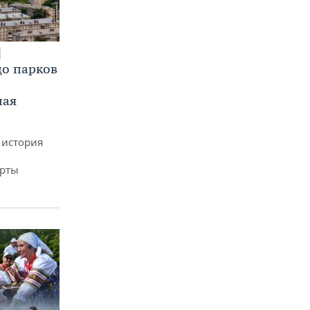
до парков
ная
 история
арты