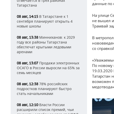
отмечается в трех районах
данные по 
Татарстана
На улице С
В Татарстане к 1
08 авг, 14:15
не вышел и
сентября планируют открыть 4
Трамвай за
новые школы
Минниханов: к 2029
08 авг, 13:38
В метропол
году все районы Татарстана
нововведен
обеспечат крытыми ледовыми
со справко
аренами
«Уважаемые
Продажи электронных
08 авг, 13:07
По новому 
ОСАГО в России выросли на 65% за
19.03.2020
семь месяцев
Татарстан 
возможен п
78% российских
08 авг, 12:38
медотвода»
подростков планируют быстро
стать начальниками
Власти России
08 авг, 12:10
расширили список премий, чьи