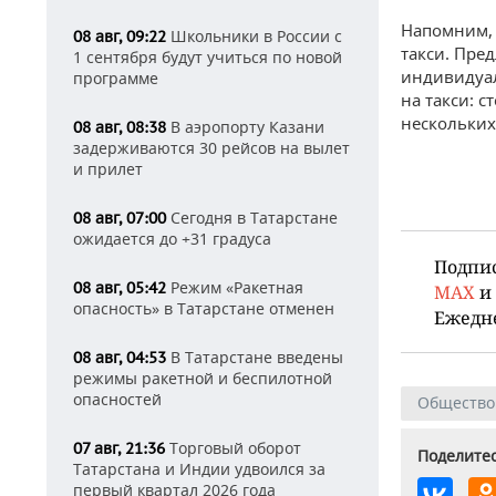
Напомним, 
Школьники в России с
08 авг, 09:22
такси. Пре
1 сентября будут учиться по новой
индивидуал
программе
на такси: 
нескольких
В аэропорту Казани
08 авг, 08:38
задерживаются 30 рейсов на вылет
и прилет
Сегодня в Татарстане
08 авг, 07:00
ожидается до +31 градуса
Подпи
Режим «Ракетная
08 авг, 05:42
MAX
и
опасность» в Татарстане отменен
Ежедн
В Татарстане введены
08 авг, 04:53
режимы ракетной и беспилотной
опасностей
Общество
Торговый оборот
07 авг, 21:36
Поделитес
Татарстана и Индии удвоился за
первый квартал 2026 года