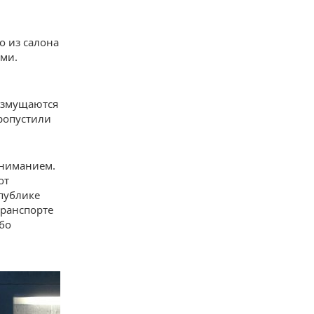
о из салона
ми.
возмущаются
пропустили
ониманием.
от
публике
транспорте
бо