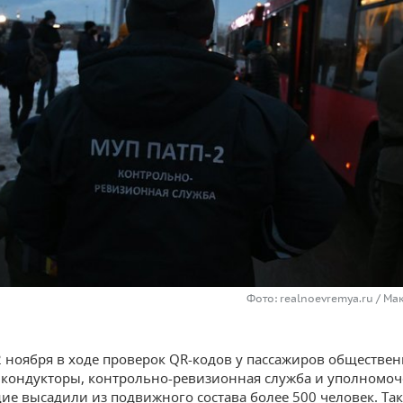
Фото: realnoevremya.ru / М
2 ноября в ходе проверок QR-кодов у пассажиров обществе
 кондукторы, контрольно-ревизионная служба и уполномо
е высадили из подвижного состава более 500 человек. Та