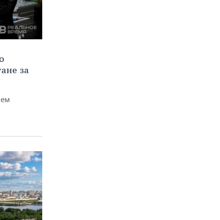
о
тане за
чем