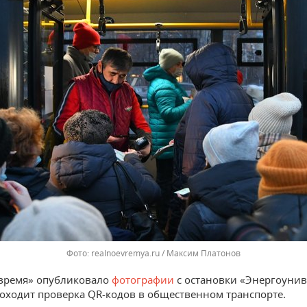
Фото: realnoevremya.ru / Максим Платонов
время» опубликовало
фотографии
с остановки «Энергоунив
роходит проверка QR-кодов в общественном транспорте.