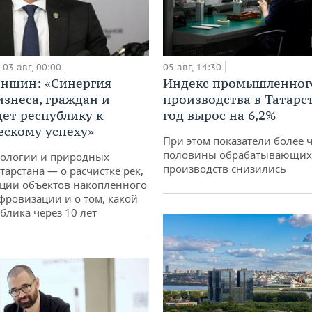
03 авг, 00:00
05 авг, 14:30
аншин: «Синергия
Индекс промышленног
изнеса, граждан и
производства в Татарс
дет республику к
год вырос на 6,2%
ескому успеху»
При этом показатели более 
половины обрабатывающих
кологии и природных
производств снизились
тарстана — о расчистке рек,
ции объектов накопленного
ифровизации и о том, какой
блика через 10 лет