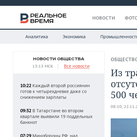
НОВОСТИ
ФОТО
Аналитика
Экономика
Промышленност
НОВОСТИ ОБЩЕСТВА
ОБЩЕСТВ
Все новости
13:13 МСК
Из тр
отсут
Каждый второй россиянин
10:22
готов к четырехдневке даже со
500 ч
снижением зарплаты
08:10, 22.11
В Татарстане во втором
09:32
квартале выявили 19 поддельных
банкнот
Минобороны РФ: над
07:29