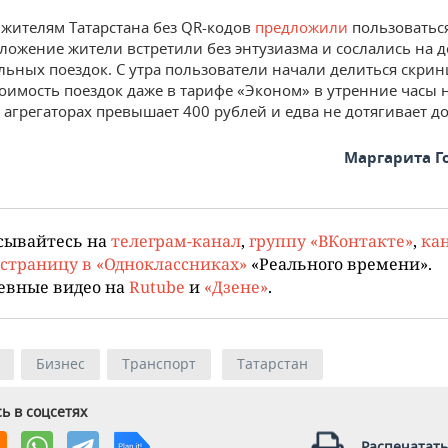
жителям Татарстана без QR-кодов
предложили
пользоватьс
дложение жители встретили без энтузиазма и сослались на 
ьных поездок. С утра пользователи начали делиться скри
стоимость поездок даже в тарифе «Эконом» в утренние часы 
 агрегаторах превышает 400 рублей и едва не дотягивает до
Маргарита Г
сывайтесь на
телеграм-канал
,
группу «ВКонтакте»
,
кан
страницу в «Одноклассниках»
«Реального времени».
евные видео на
Rutube
и
«Дзене»
.
Бизнес
Транспорт
Татарстан
ь в соцсетях
Распечатать