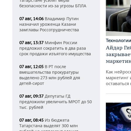
Татарстане усилят меры
безопасности из-за угрозы БПЛА
Владимир Путин
07 авг, 14:06
назначил уроженца Казани
замглавы Россотрудничества
Технологи
Минфин России
07 авг, 13:37
Айдар Ги
предложил сократить в два раза
закрывае
срок продажи изъятого имущества
маркетин
В РТ после
07 авг, 12:05
Как нейрос
вмешательства прокуратуры
маркетинг 
выделено 273 млн рублей для
оставаться
детей-сирот
Депутаты ГД
07 авг, 09:37
предложили увеличить МРОТ до 50
тыс. рублей
Из бюджета
07 авг, 08:45
Татарстана выделят 300 млн