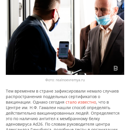
ВОДНЫЕ ВИДЫ СПОРТА
ОБРАЗОВАНИЕ
ХОККЕЙ С МЯЧОМ
ПРОИСШЕСТВИЯ
Фото: realnoevremya.ru
Тем временем в стране зафиксировали немало случаев
распространения поддельных сертификатов о
вакцинации. Однако сегодня
стало известно
, что в
Центре им. Н.Ф. Гамалеи нашли способ определять
действительно вакцинированных людей. Определяется
это по наличию антител к мембранному белку
аденовируса Ad26. По словам руководителя центра
Александра Гинцбурга, подобные тесты в организации