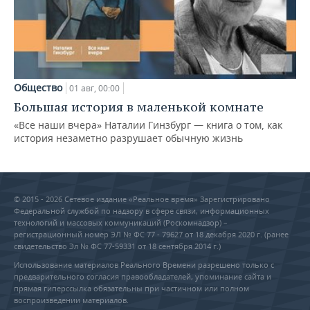
Общество
01 авг, 00:00
Большая история в маленькой комнате
«Все наши вчера» Наталии Гинзбург — книга о том, как
история незаметно разрушает обычную жизнь
© 2015 - 2026 Сетевое издание «Реальное время» Зарегистрировано
Федеральной службой по надзору в сфере связи, информационных
технологий и массовых коммуникаций (Роскомнадзор) –
регистрационный номер ЭЛ № ФС 77 - 79627 от 18 декабря 2020 г. (ранее
свидетельство Эл № ФС 77-59331 от 18 сентября 2014 г.)
Использование материалов Реального Времени разрешено только с
предварительного согласия правообладателей, упоминание сайта и
прямая гиперссылка обязательны при частичном или полном
воспроизведении материалов.