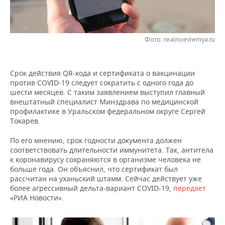
НЕФТЕХИМИЯ
РОЗНИЧНАЯ ТОРГОВЛЯ
НОВОСТИ ТЕХНОЛОГИЙ
МЕРОПРИЯТИЯ
НЕФТЬ
Фото: realnoevremya.ru
ТРАНСПОРТ
IT
НОВОСТИ МЕРОПРИЯТИЙ
СПОРТ
ОПК
УСЛУГИ
МЕДИА
ВЫЕЗДНАЯ РЕДАКЦИЯ
НОВОСТИ СПОРТА
ОБЩЕСТВО
ЭНЕРГЕТИКА
Срок действия QR-кода и сертификата о вакцинации
против COVID-19 следует сократить с одного года до
ТЕЛЕКОММУНИКАЦИИ
БИЗНЕС-БРАНЧИ
ФУТБОЛ
НОВОСТИ ОБЩЕСТВА
ФОТОГАЛЕРЕЯ
шести месяцев. С таким заявлением выступил главный
внештатный специалист Минздрава по медицинской
ONLINE-КОНФЕРЕНЦИИ
ХОККЕЙ
ВЛАСТЬ
СЮЖЕТЫ
профилактике в Уральском федеральном округе Сергей
Токарев.
ОТКРЫТАЯ ЛЕКЦИЯ
БАСКЕТБОЛ
ИНФРАСТРУКТУРА
СПРАВОЧНИК
По его мнению, срок годности документа должен
соответствовать длительности иммунитета. Так, антитела
ВОЛЕЙБОЛ
ИСТОРИЯ
СПИСОК ПЕРСОН
ПОЛНАЯ ВЕРСИЯ
к коронавирусу сохраняются в организме человека не
больше года. Он объяснил, что сертификат был
рассчитан на уханьский штамм. Сейчас действует уже
КИБЕРСПОРТ
КУЛЬТУРА
СПИСОК КОМПАНИЙ
более агрессивный дельта-вариант COVID-19,
передает
«РИА Новости».
ФИГУРНОЕ КАТАНИЕ
МЕДИЦИНА