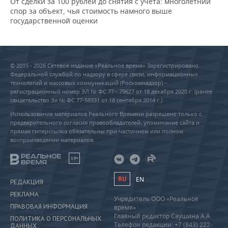
От сделки за 100 рублей до снятия с учета: многолетний
спор за объект, чья стоимость намного выше
государственной оценки
© 2015 - 2026 Сетевое издание «Реальное время» Зарегистрировано
Федеральной службой по надзору в сфере связи, информационных
технологий и массовых коммуникаций (Роскомнадзор) –
регистрационный номер ЭЛ № ФС 77 - 79627 от 18 декабря 2020 г. (ранее
свидетельство Эл № ФС 77-59331 от 18 сентября 2014 г.)
Использование материалов Реального Времени разрешено только с
предварительного согласия правообладателей, упоминание сайта и
прямая гиперссылка обязательны при частичном или полном
воспроизведении материалов.
18+
RU
EN
РЕДАКЦИЯ
РЕКЛАМА
Учредитель ООО «Реальное
ПРАВОВАЯ ИНФОРМАЦИЯ
время»
Главный редактор Саушина А.А.
ПОЛИТИКА О ПЕРСОНАЛЬНЫХ
Телефон редакции: +7 (843) 222-
ДАННЫХ