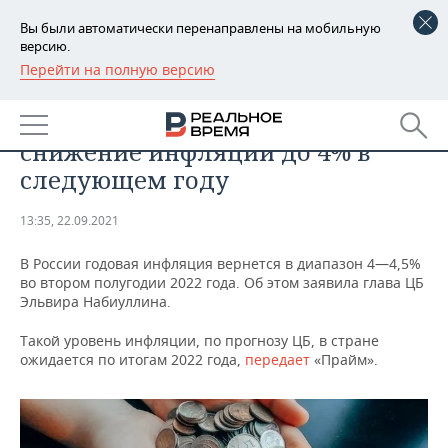
Вы были автоматически перенаправлены на мобильную
версию.
Перейти на полную версию
РЕГИОНЫ
ЭКОНОМИКА
Набиуллина спрогнозировала
БАШКОРТОСТАН
НОВОСТИ
снижение инфляции до 4% в
ТАТАРСТАН
АНАЛИТИКА
следующем году
УДМУРТИЯ
НОВОСТИ АНАЛИТИКИ
ЭКОНОМИКА
13:35, 22.09.2021
ДЕКЛАРАЦИИ О ДОХОДАХ
НОВОСТИ ЭКОНОМИКИ
ПРОМЫШЛЕННОСТЬ
В России годовая инфляция вернется в диапазон 4—4,5%
во втором полугодии 2022 года. Об этом заявила глава ЦБ
КОРОЛИ ГОСЗАКАЗА ПФО
ФИНАНСЫ
НОВОСТИ
НЕДВИЖИМОСТЬ
Эльвира Набиуллина.
ПРОМЫШЛЕННОСТИ
Такой уровень инфляции, по прогнозу ЦБ, в стране
ВУЗЫ ТАТАРСТАНА
БАНКИ
НОВОСТИ НЕДВИЖИМОСТИ
АВТО
ожидается по итогам 2022 года,
передает
«Прайм».
АГРОПРОМ
КОМУ ПРИНАДЛЕЖАТ
БЮДЖЕТ
НОВОСТИ АВТО
БИЗНЕС
ТОРГОВЫЕ ЦЕНТРЫ
МАШИНОСТРОЕНИЕ
ТАТАРСТАНА
ИНВЕСТИЦИИ
НОВОСТИ БИЗНЕСА
ТЕХНОЛОГИИ