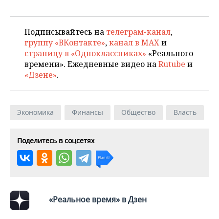
ВОДНЫЕ ВИДЫ СПОРТА
ОБРАЗОВАНИЕ
ХОККЕЙ С МЯЧОМ
ПРОИСШЕСТВИЯ
Подписывайтесь на
телеграм-канал
,
группу «ВКонтакте»
,
канал в MAX
и
страницу в «Одноклассниках»
«Реального
времени». Ежедневные видео на
Rutube
и
«Дзене»
.
Экономика
Финансы
Общество
Власть
Поделитесь в соцсетях
«Реальное время» в Дзен