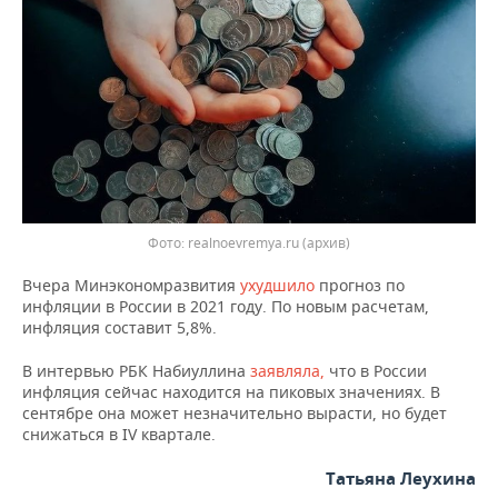
НЕФТЕХИМИЯ
РОЗНИЧНАЯ ТОРГОВЛЯ
НОВОСТИ ТЕХНОЛОГИЙ
МЕРОПРИЯТИЯ
НЕФТЬ
ТРАНСПОРТ
IT
НОВОСТИ МЕРОПРИЯТИЙ
СПОРТ
ОПК
УСЛУГИ
МЕДИА
ВЫЕЗДНАЯ РЕДАКЦИЯ
НОВОСТИ СПОРТА
ОБЩЕСТВО
ЭНЕРГЕТИКА
ТЕЛЕКОММУНИКАЦИИ
БИЗНЕС-БРАНЧИ
ФУТБОЛ
НОВОСТИ ОБЩЕСТВА
ФОТОГАЛЕРЕЯ
Фото: realnoevremya.ru (архив)
ONLINE-КОНФЕРЕНЦИИ
ХОККЕЙ
ВЛАСТЬ
СЮЖЕТЫ
Вчера Минэкономразвития
ухудшило
прогноз по
ОТКРЫТАЯ ЛЕКЦИЯ
БАСКЕТБОЛ
ИНФРАСТРУКТУРА
СПРАВОЧНИК
инфляции в России в 2021 году. По новым расчетам,
инфляция составит 5,8%.
ВОЛЕЙБОЛ
ИСТОРИЯ
СПИСОК ПЕРСОН
ПОЛНАЯ ВЕРСИЯ
В интервью РБК Набиуллина
заявляла,
что в России
инфляция сейчас находится на пиковых значениях. В
КИБЕРСПОРТ
КУЛЬТУРА
СПИСОК КОМПАНИЙ
сентябре она может незначительно вырасти, но будет
снижаться в IV квартале.
ФИГУРНОЕ КАТАНИЕ
МЕДИЦИНА
Татьяна Леухина