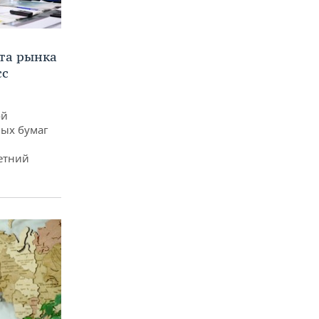
та рынка
сс
ой
ых бумаг
етний