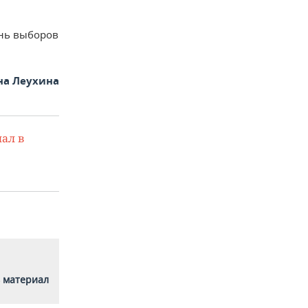
ень выборов
на Леухина
ал в
 материал