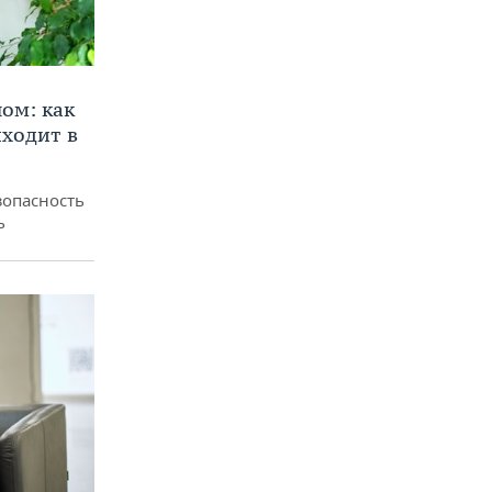
ом: как
ходит в
зопасность
ь