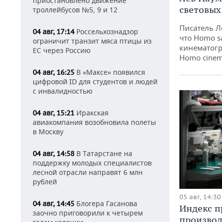
приостановлено движение
световых
троллейбусов №5, 9 и 12
Писатель Л
Россельхознадзор
04 авг, 17:14
что Homo s
ограничит транзит мяса птицы из
кинематогр
ЕС через Россию
Homo cinem
В «Максе» появился
04 авг, 16:25
цифровой ID для студентов и людей
с инвалидностью
Иракская
04 авг, 15:21
авиакомпания возобновила полеты
в Москву
В Татарстане на
04 авг, 14:58
поддержку молодых специалистов
лесной отрасли направят 6 млн
рублей
05 авг, 14:30
Блогера Гасанова
04 авг, 14:45
Индекс 
заочно приговорили к четырем
производ