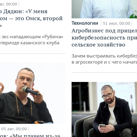
вг, 00:00
 Дядюн: «У меня
ом — это Омск, второй
Технологии
31 июл, 00:00
»
Агробизнес под прицел
с экс-нападающим «Рубина»
кибербезопасность при
 периоде казанского клуба
сельское хозяйство
Зачем выстраивать кибербе
в агросекторе и с чего начат
05 авг, 00:00
ов: «Мы плачем из-за