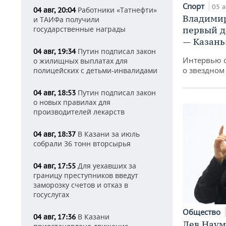
Спорт
05 а
Работники «Татнефти»
04 авг, 20:04
Владимир
и ТАИФа получили
первый д
государственные награды
— Казань
Путин подписал закон
04 авг, 19:34
Интервью 
о жилищных выплатах для
о звездном
полицейских с детьми-инвалидами
Путин подписал закон
04 авг, 18:53
о новых правилах для
производителей лекарств
В Казани за июль
04 авг, 18:37
собрали 36 тонн вторсырья
Для уехавших за
04 авг, 17:55
границу преступников введут
заморозку счетов и отказ в
госуслугах
Общество
В Казани
04 авг, 17:36
Лев Наум