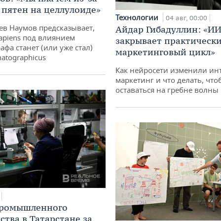
 пятен на целлулоиде»
Технологии
04 авг, 00:00
ев Наумов предсказывает,
Айдар Гибадуллин: «ИИ
apiens под влиянием
закрывает практически
афа станет (или уже стал)
маркетинговый цикл»
atographicus
Как нейросети изменили ин
маркетинг и что делать, что
оставаться на гребне волны
промышленного
ства в Татарстане за