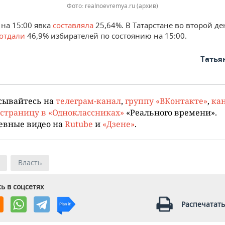
Фото: realnoevremya.ru (архив)
на 15:00 явка
составляла
25,64%. В Татарстане во второй д
отдали
46,9% избирателей по состоянию на 15:00.
Татья
сывайтесь на
телеграм-канал
,
группу «ВКонтакте»
,
кан
страницу в «Одноклассниках»
«Реального времени».
евные видео на
Rutube
и
«Дзене»
.
Власть
ь в соцсетях
Распечатать