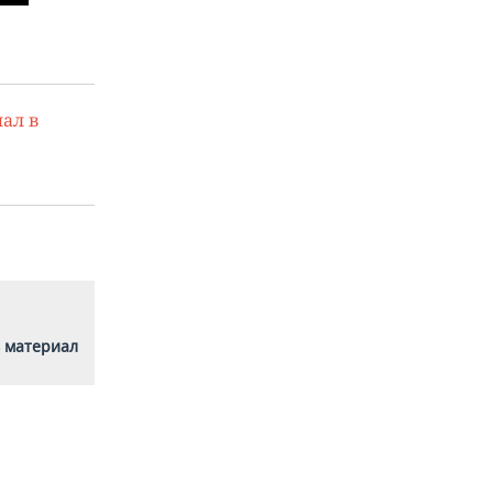
ал в
 материал