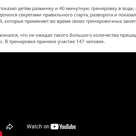
показал детям разминку и 40-минутную тренировку в воде,
делился секретами правильного старта, разворота и показа
, которые применяет во время своих тренировочных занят
изнался, что не ожидал такого большого количества приш
сс. В тренировке приняли участие 147 человек.