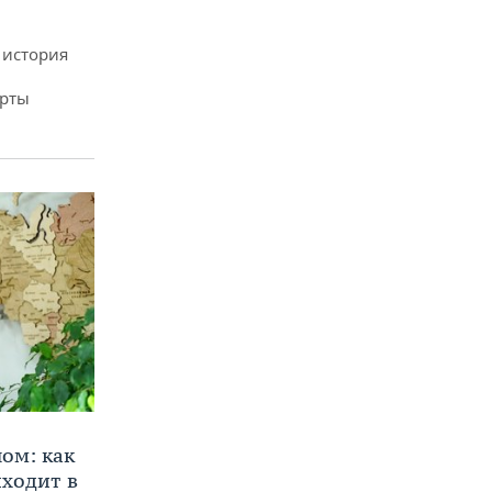
 история
арты
ом: как
ходит в