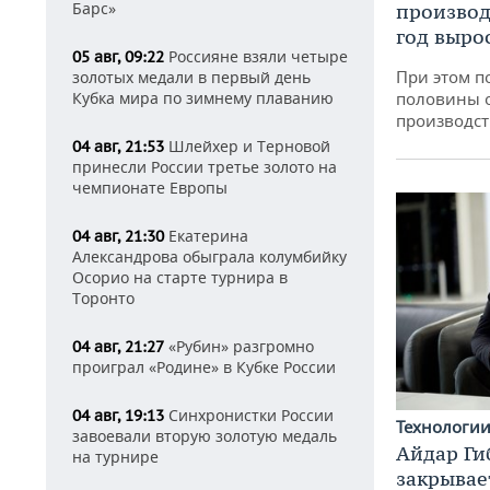
Барс»
производ
год вырос
Россияне взяли четыре
05 авг, 09:22
При этом п
золотых медали в первый день
половины 
Кубка мира по зимнему плаванию
производст
Шлейхер и Терновой
04 авг, 21:53
принесли России третье золото на
чемпионате Европы
Екатерина
04 авг, 21:30
Александрова обыграла колумбийку
Осорио на старте турнира в
Торонто
«Рубин» разгромно
04 авг, 21:27
проиграл «Родине» в Кубке России
Синхронистки России
04 авг, 19:13
Технологи
завоевали вторую золотую медаль
Айдар Ги
на турнире
закрывае