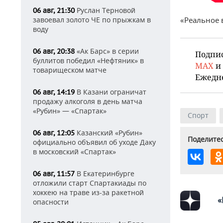
Руслан Терновой
06 авг, 21:30
завоевал золото ЧЕ по прыжкам в
«Реальное 
воду
«Ак Барс» в серии
06 авг, 20:38
Подпи
буллитов победил «Нефтяник» в
MAX
и
товарищеском матче
Ежедн
В Казани ограничат
06 авг, 14:19
продажу алкоголя в день матча
«Рубин» — «Спартак»
Спорт
Казанский «Рубин»
06 авг, 12:05
Поделитес
официально объявил об уходе Даку
в московский «Спартак»
В Екатеринбурге
06 авг, 11:57
отложили старт Спартакиады по
хоккею на траве из-за ракетной
«
опасности