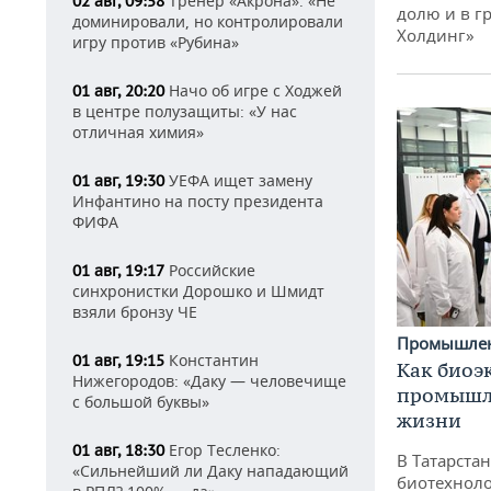
Тренер «Акрона»: «Не
02 авг, 09:58
долю и в г
доминировали, но контролировали
Холдинг»
игру против «Рубина»
Начо об игре с Ходжей
01 авг, 20:20
в центре полузащиты: «У нас
отличная химия»
УЕФА ищет замену
01 авг, 19:30
Инфантино на посту президента
ФИФА
Российские
01 авг, 19:17
синхронистки Дорошко и Шмидт
взяли бронзу ЧЕ
Промышле
Константин
01 авг, 19:15
Как биоэ
Нижегородов: «Даку — человечище
промышле
с большой буквы»
жизни
Егор Тесленко:
01 авг, 18:30
В Татарста
«Сильнейший ли Даку нападающий
биотехноло