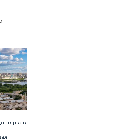
м
до парков
ная