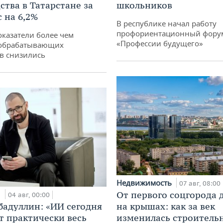
ства в Татарстане за
школьников
 на 6,2%
В республике начал работу
профориентационный фору
оказатели более чем
«Профессии будущего»
обрабатывающих
в снизились
Недвижимость
07 авг, 08:00
и
От первого соцгорода 
04 авг, 00:00
бадуллин: «ИИ сегодня
на крышах: как за век
т практически весь
изменилась строитель