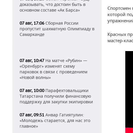
доказывать, что достоин быть в
Спортсмен 
основном составе «Ак Барса»
которой по
упражнений
Сборная России
07 авг, 17:06
пропустит шахматную Олимпиаду в
Красных пр
Самарканде
мастер-кла
На матче «Рубин» —
07 авг, 10:47
«Оренбург» изменят схему
парковок в связи с проведением
«Новой волны»
Парафехтовальщики
07 авг, 10:00
Татарстана получили финансовую
поддержку для закупки экипировки
Анвар Гатиятулин:
07 авг, 09:51
«Молодежь старается, для нас это
главное»