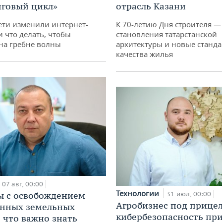
говый цикл»
отрасль Казани
ети изменили интернет-
К 70-летию Дня строителя —
и что делать, чтобы
становления татарстанской
 на гребне волны
архитектуры и новые станд
качества жилья
07 авг, 00:00
Технологии
 с освобождением
31 июл, 00:00
Агробизнес под прицел
анных земельных
кибербезопасность при
: что важно знать