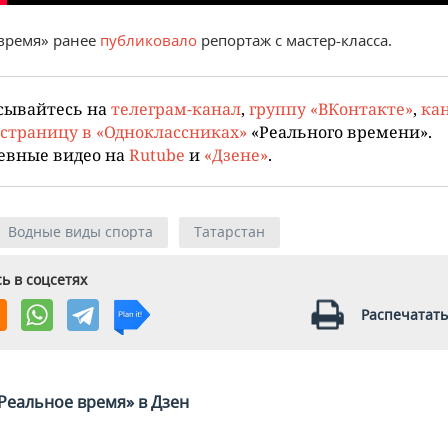
время» ранее
публиковало
репортаж с мастер-класса.
сывайтесь на
телеграм-канал
,
группу «ВКонтакте»
,
кан
страницу в «Одноклассниках»
«Реального времени».
евные видео на
Rutube
и
«Дзене»
.
Водные виды спорта
Татарстан
ь в соцсетях
Распечатать
Реальное время» в Дзен