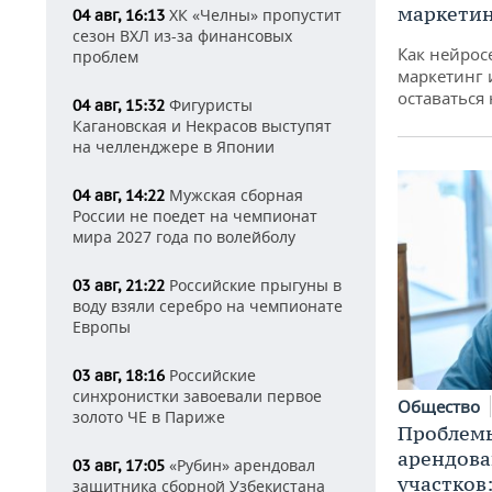
маркетин
ХК «Челны» пропустит
04 авг, 16:13
сезон ВХЛ из-за финансовых
Как нейрос
проблем
маркетинг 
оставаться
Фигуристы
04 авг, 15:32
Кагановская и Некрасов выступят
на челленджере в Японии
Мужская сборная
04 авг, 14:22
России не поедет на чемпионат
мира 2027 года по волейболу
Российские прыгуны в
03 авг, 21:22
воду взяли серебро на чемпионате
Европы
Российские
03 авг, 18:16
синхронистки завоевали первое
Общество
золото ЧЕ в Париже
Проблемы
арендов
«Рубин» арендовал
03 авг, 17:05
участков
защитника сборной Узбекистана