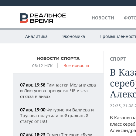
НОВОСТИ
ФОТО
Аналитика
Экономика
Промышленност
НОВОСТИ СПОРТА
СПОРТ
Все новости
08:12 МСК
В Каз
сере
Гимнастки Мельникова
07 авг, 19:38
и Листунова пропустят ЧЕ из-за
Алек
отказа в визах
22:23, 21.08
Фигуристки Валиева и
07 авг, 19:00
Трусова получили нейтральный
В Казани н
статус от ISU
класс сере
Александра
Семен Терехов: «Буду
07 авг, 18:23