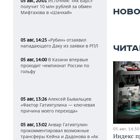
Источник: «Ак Барс»
05 авг, 20:01
получит 10 млн рублей за обмен
НОВО
Мифтахова в «Шанхай»
«Рубин» отзаявил
05 авг, 14:25
нападающего Даку из заявки в РПЛ
ЧИТА
В Казани впервые
05 авг, 14:00
проходит чемпионат России по
гольфу
Алексей Бывальцев:
05 авг, 13:26
«Фактор Гатиятулина — ключевая
причина моего перехода»
Анвар Гатиятулин
05 авг, 13:02
05 авг, 14:30
прокомментировал возможные
Индекс 
трансферы Кейна и Дадонова в «Ак