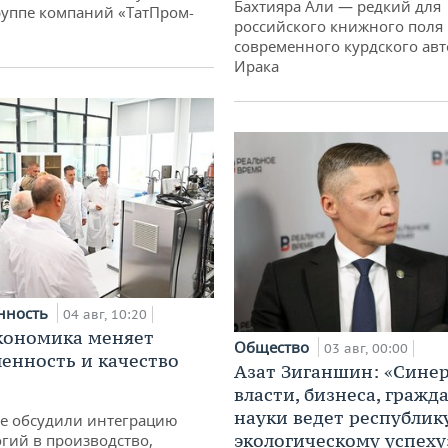
Бахтияра Али — редкий для
руппе компаний «ТатПром-
российского книжного поля
современного курдского авт
Ирака
нность
04 авг, 10:20
кономика меняет
Общество
03 авг, 00:00
нность и качество
Азат Зиганшин: «Сине
власти, бизнеса, гражд
науки ведет республик
не обсудили интеграцию
экологическому успеху
гий в производство,