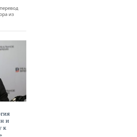
 перевод
ора из
ргия
ан и
у к
»