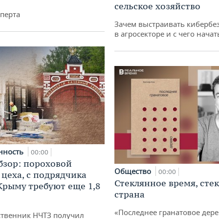
сельское хозяйство
перта
Зачем выстраивать кибербе
в агросекторе и с чего начат
нность
00:00
бзор: пороховой
Общество
00:00
 цеха, с подрядчика
Стеклянное время, сте
 Крыму требуют еще 1,8
страна
«Последнее гранатовое дер
твенник НЧТЗ получил