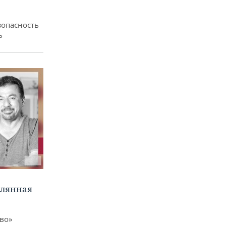
зопасность
ь
клянная
ево»