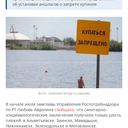
ВОДНЫЕ ВИДЫ СПОРТА
ОБРАЗОВАНИЕ
об установке аншлагов о запрете купания.
ХОККЕЙ С МЯЧОМ
ПРОИСШЕСТВИЯ
Фото: realnoevremya.ru (архив)
В начале июля замглавы Управления Роспотребнадзора
по РТ Любовь Авдонина
сообщала,
что санитарно-
эпидемиологические заключения получили только шесть
пляжей: в Альметьевске, Заинске, Мамадыше,
Нижнекамске, Зеленодольске и Мензелинске.