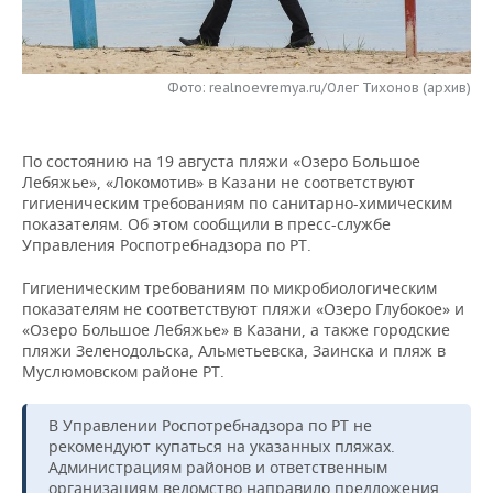
НЕФТЕХИМИЯ
РОЗНИЧНАЯ ТОРГОВЛЯ
НОВОСТИ ТЕХНОЛОГИЙ
МЕРОПРИЯТИЯ
НЕФТЬ
Фото: realnoevremya.ru/Олег Тихонов (архив)
ТРАНСПОРТ
IT
НОВОСТИ МЕРОПРИЯТИЙ
СПОРТ
ОПК
УСЛУГИ
МЕДИА
ВЫЕЗДНАЯ РЕДАКЦИЯ
НОВОСТИ СПОРТА
ОБЩЕСТВО
ЭНЕРГЕТИКА
По состоянию на 19 августа пляжи «Озеро Большое
Лебяжье», «Локомотив» в Казани не соответствуют
ТЕЛЕКОММУНИКАЦИИ
БИЗНЕС-БРАНЧИ
ФУТБОЛ
НОВОСТИ ОБЩЕСТВА
ФОТОГАЛЕРЕЯ
гигиеническим требованиям по санитарно-химическим
показателям. Об этом сообщили в пресс-службе
ONLINE-КОНФЕРЕНЦИИ
ХОККЕЙ
ВЛАСТЬ
СЮЖЕТЫ
Управления Роспотребнадзора по РТ.
Гигиеническим требованиям по микробиологическим
ОТКРЫТАЯ ЛЕКЦИЯ
БАСКЕТБОЛ
ИНФРАСТРУКТУРА
СПРАВОЧНИК
показателям не соответствуют пляжи «Озеро Глубокое» и
«Озеро Большое Лебяжье» в Казани, а также городские
ВОЛЕЙБОЛ
ИСТОРИЯ
СПИСОК ПЕРСОН
ПОЛНАЯ ВЕРСИЯ
пляжи Зеленодольска, Альметьевска, Заинска и пляж в
Муслюмовском районе РТ.
КИБЕРСПОРТ
КУЛЬТУРА
СПИСОК КОМПАНИЙ
В Управлении Роспотребнадзора по РТ не
ФИГУРНОЕ КАТАНИЕ
МЕДИЦИНА
рекомендуют купаться на указанных пляжах.
Администрациям районов и ответственным
организациям ведомство направило предложения