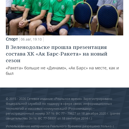
Спорт
06 авг, 19:10
В Зеленодольске прошла презентация
состава ХК «Ак Барс-Ракета» на новый
сезон
«Ракета» больше не «Динамо», «Ак Барс» на месте, как и
был
© 2015 - 2026 Сетевое издание «Реальное время» Зарегистрировано
Федеральной службой по надзору в сфере связи, информационных
технологий и массовых коммуникаций (Роскомнадзор) –
регистрационный номер ЭЛ № ФС 77 - 79627 от 18 декабря 2020 г. (ранее
свидетельство Эл № ФС 77-59331 от 18 сентября 2014 г.)
Использование материалов Реального Времени разрешено только с