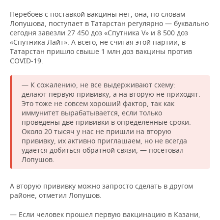
ВОДНЫЕ ВИДЫ СПОРТА
ОБРАЗОВАНИЕ
Перебоев с поставкой вакцины нет, она, по словам
Лопушова, поступает в Татарстан регулярно — буквально
ХОККЕЙ С МЯЧОМ
ПРОИСШЕСТВИЯ
сегодня завезли 27 450 доз «Спутника V» и 8 500 доз
«Спутника Лайт». А всего, не считая этой партии, в
Татарстан пришло свыше 1 млн доз вакцины против
COVID-19.
— К сожалению, не все выдерживают схему:
делают первую прививку, а на вторую не приходят.
Это тоже не совсем хороший фактор, так как
иммунитет вырабатывается, если только
проведены две прививки в определенные сроки.
Около 20 тысяч у нас не пришли на вторую
прививку, их активно приглашаем, но не всегда
удается добиться обратной связи, — посетовал
Лопушов.
А вторую прививку можно запросто сделать в другом
районе, отметил Лопушов.
— Если человек прошел первую вакцинацию в Казани,