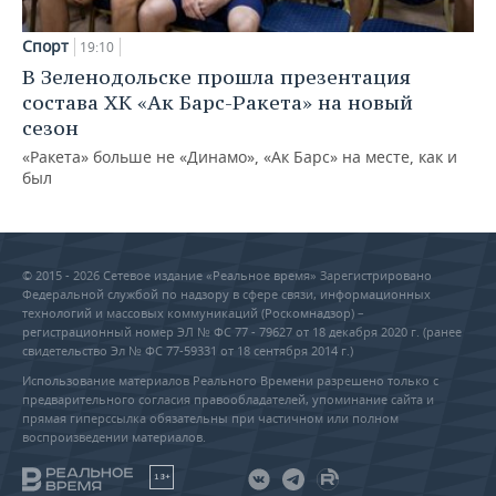
Спорт
19:10
В Зеленодольске прошла презентация
состава ХК «Ак Барс-Ракета» на новый
сезон
«Ракета» больше не «Динамо», «Ак Барс» на месте, как и
был
© 2015 - 2026 Сетевое издание «Реальное время» Зарегистрировано
Федеральной службой по надзору в сфере связи, информационных
технологий и массовых коммуникаций (Роскомнадзор) –
регистрационный номер ЭЛ № ФС 77 - 79627 от 18 декабря 2020 г. (ранее
свидетельство Эл № ФС 77-59331 от 18 сентября 2014 г.)
Использование материалов Реального Времени разрешено только с
предварительного согласия правообладателей, упоминание сайта и
прямая гиперссылка обязательны при частичном или полном
воспроизведении материалов.
18+