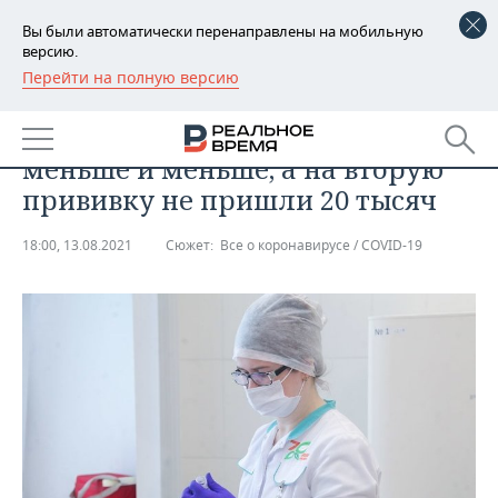
Вы были автоматически перенаправлены на мобильную
версию.
Перейти на полную версию
РЕГИОНЫ
ОБЩЕСТВО
В Татарстане вакцинируются все
БАШКОРТОСТАН
НОВОСТИ
меньше и меньше, а на вторую
ТАТАРСТАН
АНАЛИТИКА
прививку не пришли 20 тысяч
УДМУРТИЯ
НОВОСТИ АНАЛИТИКИ
ЭКОНОМИКА
18:00, 13.08.2021
Сюжет:
Все о коронавирусе / COVID-19
ДЕКЛАРАЦИИ О ДОХОДАХ
НОВОСТИ ЭКОНОМИКИ
ПРОМЫШЛЕННОСТЬ
КОРОЛИ ГОСЗАКАЗА ПФО
ФИНАНСЫ
НОВОСТИ
НЕДВИЖИМОСТЬ
ПРОМЫШЛЕННОСТИ
ВУЗЫ ТАТАРСТАНА
БАНКИ
НОВОСТИ НЕДВИЖИМОСТИ
АВТО
АГРОПРОМ
КОМУ ПРИНАДЛЕЖАТ
БЮДЖЕТ
НОВОСТИ АВТО
БИЗНЕС
ТОРГОВЫЕ ЦЕНТРЫ
МАШИНОСТРОЕНИЕ
ТАТАРСТАНА
ИНВЕСТИЦИИ
НОВОСТИ БИЗНЕСА
ТЕХНОЛОГИИ