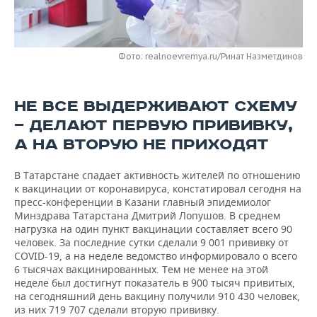
НЕФТЕХИМИЯ
РОЗНИЧНАЯ ТОРГОВЛЯ
НОВОСТИ ТЕХНОЛОГИЙ
МЕРОПРИЯТИЯ
НЕФТЬ
Фото: realnoevremya.ru/Ринат Назметдинов
ТРАНСПОРТ
IT
НОВОСТИ МЕРОПРИЯТИЙ
СПОРТ
ОПК
УСЛУГИ
МЕДИА
ВЫЕЗДНАЯ РЕДАКЦИЯ
НОВОСТИ СПОРТА
ОБЩЕСТВО
ЭНЕРГЕТИКА
НЕ ВСЕ ВЫДЕРЖИВАЮТ СХЕМУ
— ДЕЛАЮТ ПЕРВУЮ ПРИВИВКУ,
ТЕЛЕКОММУНИКАЦИИ
БИЗНЕС-БРАНЧИ
ФУТБОЛ
НОВОСТИ ОБЩЕСТВА
ФОТОГАЛЕРЕЯ
А НА ВТОРУЮ НЕ ПРИХОДЯТ
ONLINE-КОНФЕРЕНЦИИ
ХОККЕЙ
ВЛАСТЬ
СЮЖЕТЫ
В Татарстане спадает активность жителей по отношению
к вакцинации от коронавируса, констатировал сегодня на
ОТКРЫТАЯ ЛЕКЦИЯ
БАСКЕТБОЛ
ИНФРАСТРУКТУРА
СПРАВОЧНИК
пресс-конференции в Казани главный эпидемиолог
Минздрава Татарстана Дмитрий Лопушов. В среднем
ВОЛЕЙБОЛ
ИСТОРИЯ
СПИСОК ПЕРСОН
ПОЛНАЯ ВЕРСИЯ
нагрузка на один пункт вакцинации составляет всего 90
человек. За последние сутки сделали 9 001 прививку от
КИБЕРСПОРТ
КУЛЬТУРА
СПИСОК КОМПАНИЙ
COVID-19, а на неделе ведомство информировало о всего
6 тысячах вакцинированных. Тем не менее на этой
неделе был достигнут показатель в 900 тысяч привитых,
ФИГУРНОЕ КАТАНИЕ
МЕДИЦИНА
на сегодняшний день вакцину получили 910 430 человек,
из них 719 707 сделали вторую прививку.