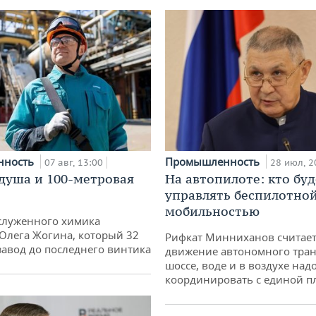
нность
Промышленность
07 авг, 13:00
28 июл, 2
душа и 100-метровая
На автопилоте: кто буд
управлять беспилотно
мобильностью
служенного химика
 Олега Жогина, который 32
Рифкат Минниханов считает
 завод до последнего винтика
движение автономного тран
шоссе, воде и в воздухе над
координировать с единой 