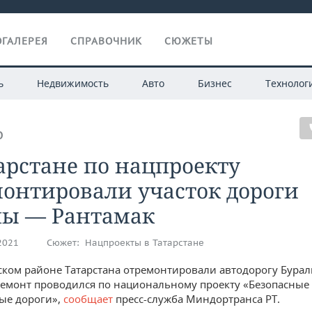
ГАЛЕРЕЯ
СПРАВОЧНИК
СЮЖЕТЫ
ь
Недвижимость
Авто
Бизнес
Технолог
О
арстане по нацпроекту
онтировали участок дороги
лы — Рантамак
.2021
Сюжет:
Нацпроекты в Татарстане
ском районе Татарстана отремонтировали автодорогу Бура
Ремонт проводился по национальному проекту «Безопасные
ые дороги»,
сообщает
пресс-служба Миндортранса РТ.