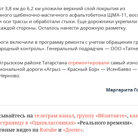
от 3,8 км до 6,2 км уложили верхний слой покрытия из
ного щебеночно-мастичного асфальтобетона ЩМА-11, вос
и оси трассы и обработали стыки. Еще дорожники укрепил
 каждой стороны. Осталось нанести дорожную разметку.
роги включили в программу ремонта с учетом обращения г
ародный контроль». Генеральный подрядчик — ООО «Татне
Агрызском районе Татарстана
отремонтировали
самый изн
гиональной дороги «Агрыз — Красный Бор» — Исенбаево —
Черново.
Маргарита Г
сывайтесь на
телеграм-канал
,
группу «ВКонтакте»
,
кан
страницу в «Одноклассниках»
«Реального времени».
евные видео на
Rutube
и
«Дзене»
.