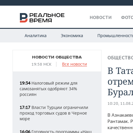
НОВОСТИ
ФОТО
Аналитика
Экономика
Промышленност
НОВОСТИ ОБЩЕСТВА
ОБЩЕСТВ
Все новости
19:58 МСК
В Тат
отрем
Налоговый режим для
19:34
самозанятых одобряют 34%
Бура
россиян
10:20, 11.08
Власти Турции ограничили
17:17
проход торговых судов в Черное
В Азнакаев
море
Рантамак. 
качественн
Готовность программы «Наш
16:06