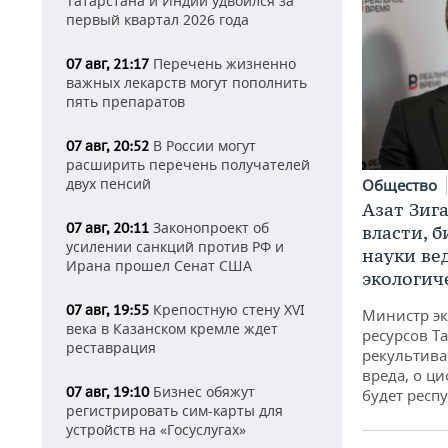
Татарстана и Индии удвоился за
первый квартал 2026 года
Перечень жизненно
07 авг, 21:17
важных лекарств могут пополнить
пять препаратов
В России могут
07 авг, 20:52
расширить перечень получателей
двух пенсий
Общество
Азат Зиг
Законопроект об
07 авг, 20:11
власти, б
усилении санкций против РФ и
науки ве
Ирана прошел Сенат США
экологич
Крепостную стену XVI
07 авг, 19:55
Министр э
века в Казанском кремле ждет
ресурсов Та
реставрация
рекультива
вреда, о ц
Бизнес обяжут
07 авг, 19:10
будет респу
регистрировать сим-карты для
устройств на «Госуслугах»