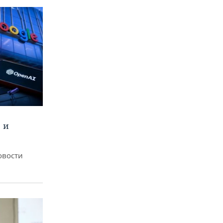
 и
овости