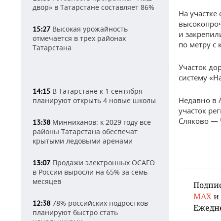
двор» в Татарстане составляет 86%
На участке 
высокопроч
Высокая урожайность
15:27
и закрепил
отмечается в трех районах
по метру с
Татарстана
Участок до
систему «Н
В Татарстане к 1 сентября
14:15
Недавно в 
планируют открыть 4 новые школы
участок ре
Сляково — 
Минниханов: к 2029 году все
13:38
районы Татарстана обеспечат
крытыми ледовыми аренами
Продажи электронных ОСАГО
13:07
в России выросли на 65% за семь
месяцев
Подпи
MAX
и
78% российских подростков
12:38
Ежедн
планируют быстро стать