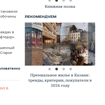
Книжная полка
становили
и обочины
раждан в
фтедор».
ошенный
 Старое
оловатенко
Премиальное жилье в Казани:
тренды, критерии, покупатели в
2026 году
ал в