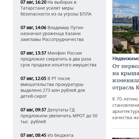
На выборах в
07 авг, 16:20
Татарстане усилят меры
безопасности из-за угрозы БПЛА
Владимир Путин
07 авг, 14:06
назначил уроженца Казани
замглавы Россотрудничества
Минфин России
07 авг, 13:37
Недвижим
предложил сократить в два раза
срок продажи изъятого имущества
От перво
на крышах
В РТ после
07 авг, 12:05
изменила
вмешательства прокуратуры
отрасль 
выделено 273 млн рублей для
детей-сирот
К 70-летию
становлени
Депутаты ГД
07 авг, 09:37
архитектур
предложили увеличить МРОТ до 50
качества ж
тыс. рублей
Из бюджета
07 авг, 08:45