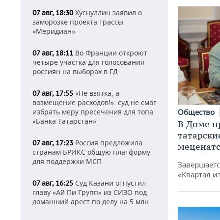
Хуснуллин заявил о
07 авг, 18:30
заморозке проекта трассы
«Меридиан»
Во Франции откроют
07 авг, 18:11
четыре участка для голосования
россиян на выборах в ГД
«Не взятка, а
07 авг, 17:55
возмещение расходов!»: суд не смог
избрать меру пресечения для топа
Общество
«Банка Татарстан»
В Доме п
татарски
Россия предложила
07 авг, 17:23
меценатс
странам БРИКС общую платформу
для поддержки МСП
Завершаетс
«Квартал и
Суд Казани отпустил
07 авг, 16:25
главу «Ай Пи Групп» из СИЗО под
домашний арест по делу на 5 млн