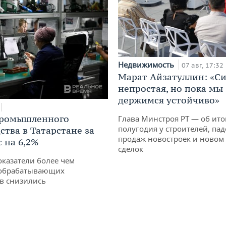
Недвижимость
07 авг, 17:32
Марат Айзатуллин: «С
непростая, но пока мы
держимся устойчиво»
промышленного
Глава Минстроя РТ — об ито
полугодия у строителей, па
ства в Татарстане за
продаж новостроек и новом 
 на 6,2%
сделок
оказатели более чем
обрабатывающих
в снизились