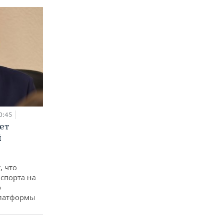
0:45
ет
й
, что
спорта на
о
платформы