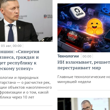
03 авг, 00:00
аншин: «Синергия
Технологии
изнеса, граждан и
00:00
ИИ взламывает, решает
дет республику к
перестраивает мир
ескому успеху»
Главные технологические н
кологии и природных
минувшей недели
тарстана — о расчистке рек,
ции объектов накопленного
ифровизации и о том, какой
блика через 10 лет