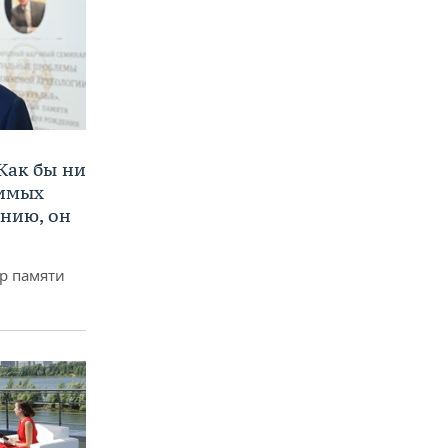
Как бы ни
нимых
ению, он
р памяти