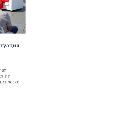
итуация
гах
дении
всплеске