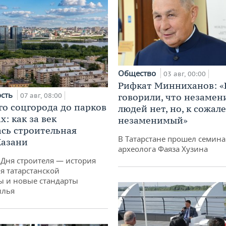
Общество
03 авг, 00:00
Рифкат Минниханов: «
ость
07 авг, 08:00
говорили, что незаме
го соцгорода до парков
людей нет, но, к сожал
: как за век
незаменимый»
сь строительная
В Татарстане прошел семина
Казани
археолога Фаяза Хузина
 Дня строителя — история
я татарстанской
ы и новые стандарты
илья