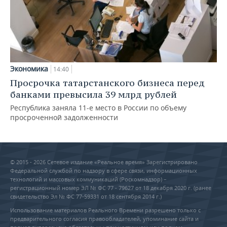
Экономика
14:40
Просрочка татарстанского бизнеса перед
банками превысила 39 млрд рублей
Республика заняла 11-е место в России по объему
просроченной задолженности
© 2015 - 2026 Сетевое издание «Реальное время» Зарегистрировано
Федеральной службой по надзору в сфере связи, информационных
технологий и массовых коммуникаций (Роскомнадзор) –
регистрационный номер ЭЛ № ФС 77 - 79627 от 18 декабря 2020 г. (ранее
свидетельство Эл № ФС 77-59331 от 18 сентября 2014 г.)
Использование материалов Реального Времени разрешено только с
предварительного согласия правообладателей, упоминание сайта и