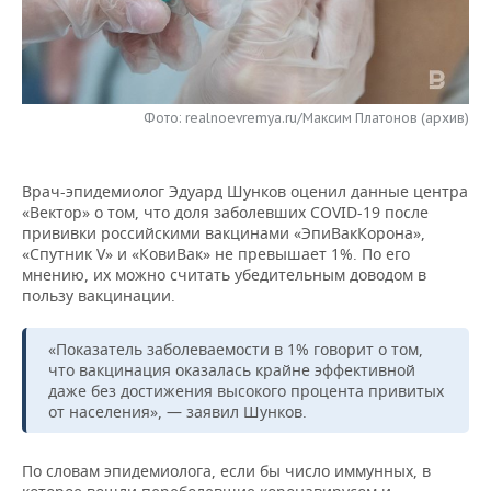
НЕФТЕХИМИЯ
РОЗНИЧНАЯ ТОРГОВЛЯ
НОВОСТИ ТЕХНОЛОГИЙ
МЕРОПРИЯТИЯ
НЕФТЬ
ТРАНСПОРТ
IT
НОВОСТИ МЕРОПРИЯТИЙ
СПОРТ
ОПК
Фото: realnoevremya.ru/Максим Платонов (архив)
УСЛУГИ
МЕДИА
ВЫЕЗДНАЯ РЕДАКЦИЯ
НОВОСТИ СПОРТА
ОБЩЕСТВО
ЭНЕРГЕТИКА
Врач-эпидемиолог Эдуард Шунков оценил данные центра
ТЕЛЕКОММУНИКАЦИИ
БИЗНЕС-БРАНЧИ
ФУТБОЛ
НОВОСТИ ОБЩЕСТВА
ФОТОГАЛЕРЕЯ
«Вектор» о том, что доля заболевших СOVID-19 после
прививки российскими вакцинами «ЭпиВакКорона»,
ONLINE-КОНФЕРЕНЦИИ
ХОККЕЙ
ВЛАСТЬ
СЮЖЕТЫ
«Спутник V» и «КовиВак» не превышает 1%. По его
мнению, их можно считать убедительным доводом в
ОТКРЫТАЯ ЛЕКЦИЯ
БАСКЕТБОЛ
ИНФРАСТРУКТУРА
СПРАВОЧНИК
пользу вакцинации.
ВОЛЕЙБОЛ
ИСТОРИЯ
СПИСОК ПЕРСОН
ПОЛНАЯ ВЕРСИЯ
«Показатель заболеваемости в 1% говорит о том,
что вакцинация оказалась крайне эффективной
даже без достижения высокого процента привитых
КИБЕРСПОРТ
КУЛЬТУРА
СПИСОК КОМПАНИЙ
от населения», — заявил Шунков.
ФИГУРНОЕ КАТАНИЕ
МЕДИЦИНА
По словам эпидемиолога, если бы число иммунных, в