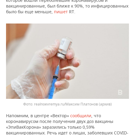
которое вошли переболевшие коронавирусом и
ВОДНЫЕ ВИДЫ СПОРТА
ОБРАЗОВАНИЕ
вакцинированные, был ближе к 90%, то инфицированных
было бы еще меньше,
пишет
RT.
ХОККЕЙ С МЯЧОМ
ПРОИСШЕСТВИЯ
realnoevremya.ru/Максим Платонов
(архив)
Напомним, в центре «Вектор»
сообщили
, что
коронавирусом после получения двух доз вакцины
«ЭпиВакКорона» заразились только 0,59%
вакцинированных. Речь идет о лицах, заболевших COVID-