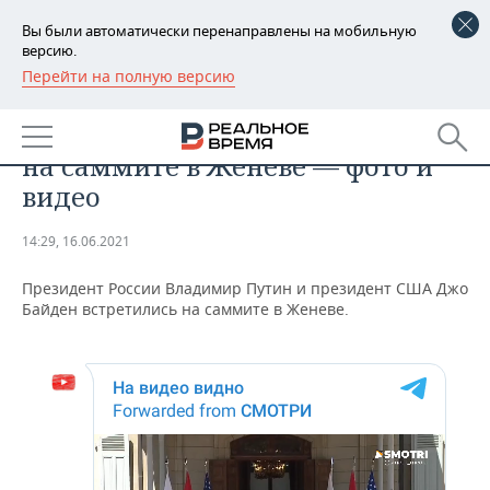
Вы были автоматически перенаправлены на мобильную
версию.
Перейти на полную версию
РЕГИОНЫ
ОБЩЕСТВО
Путин и Байден начали встречу
БАШКОРТОСТАН
НОВОСТИ
на саммите в Женеве — фото и
ТАТАРСТАН
АНАЛИТИКА
видео
УДМУРТИЯ
НОВОСТИ АНАЛИТИКИ
ЭКОНОМИКА
14:29, 16.06.2021
ДЕКЛАРАЦИИ О ДОХОДАХ
НОВОСТИ ЭКОНОМИКИ
ПРОМЫШЛЕННОСТЬ
Президент России Владимир Путин и президент США Джо
Байден встретились на саммите в Женеве.
КОРОЛИ ГОСЗАКАЗА ПФО
ФИНАНСЫ
НОВОСТИ
НЕДВИЖИМОСТЬ
ПРОМЫШЛЕННОСТИ
ВУЗЫ ТАТАРСТАНА
БАНКИ
НОВОСТИ НЕДВИЖИМОСТИ
АВТО
АГРОПРОМ
КОМУ ПРИНАДЛЕЖАТ
БЮДЖЕТ
НОВОСТИ АВТО
БИЗНЕС
ТОРГОВЫЕ ЦЕНТРЫ
МАШИНОСТРОЕНИЕ
ТАТАРСТАНА
ИНВЕСТИЦИИ
НОВОСТИ БИЗНЕСА
ТЕХНОЛОГИИ