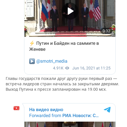
НЕФТЕХИМИЯ
РОЗНИЧНАЯ ТОРГОВЛЯ
НОВОСТИ ТЕХНОЛОГИЙ
МЕРОПРИЯТИЯ
НЕФТЬ
ТРАНСПОРТ
IT
НОВОСТИ МЕРОПРИЯТИЙ
СПОРТ
ОПК
УСЛУГИ
МЕДИА
ВЫЕЗДНАЯ РЕДАКЦИЯ
НОВОСТИ СПОРТА
ОБЩЕСТВО
ЭНЕРГЕТИКА
ТЕЛЕКОММУНИКАЦИИ
БИЗНЕС-БРАНЧИ
ФУТБОЛ
НОВОСТИ ОБЩЕСТВА
ФОТОГАЛЕРЕЯ
ONLINE-КОНФЕРЕНЦИИ
ХОККЕЙ
ВЛАСТЬ
СЮЖЕТЫ
ОТКРЫТАЯ ЛЕКЦИЯ
БАСКЕТБОЛ
ИНФРАСТРУКТУРА
СПРАВОЧНИК
Главы государств пожали друг другу руки первый раз —
встреча лидеров стран началась за закрытыми дверями.
ВОЛЕЙБОЛ
ИСТОРИЯ
СПИСОК ПЕРСОН
ПОЛНАЯ ВЕРСИЯ
Выход Путина к прессе запланирован на 19.00 мск.
КИБЕРСПОРТ
КУЛЬТУРА
СПИСОК КОМПАНИЙ
ФИГУРНОЕ КАТАНИЕ
МЕДИЦИНА