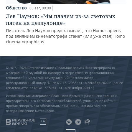
Общество
05 авг, 00:00
Лев Наумов: «Мы плачем из-за световых
пятен на целлулоиде»
Писатель Лев Наумов предсказывает, что Homo sapiens
под влиянием кинематографа станет (или уже стал) Homo
cinematographicus
© 2015 - 2026 Сетевое издание «Реальное время» Зарегистрировано
Федеральной службой по надзору в сфере связи, информационных
технологий и массовых коммуникаций (Роскомнадзор) –
регистрационный номер ЭЛ № ФС 77 - 79627 от 18 декабря 2020 г. (ранее
свидетельство Эл № ФС 77-59331 от 18 сентября 2014 г.)
Использование материалов Реального Времени разрешено только с
предварительного согласия правообладателей, упоминание сайта и
прямая гиперссылка обязательны при частичном или полном
воспроизведении материалов.
18+