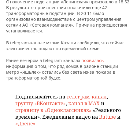
Отключение подстанции «Ленинская» произошло в 18.52.
НЕФТЕХИМИЯ
В результате происшествия отключили еще 42
РОЗНИЧНАЯ ТОРГОВЛЯ
НОВОСТИ ТЕХНОЛОГИЙ
МЕРОПРИЯТИЯ
трансформаторные подстанции. В 20.11 было
НЕФТЬ
организовано взаимодействие с центром управления
сетями АО «Сетевая компания». Причина происшествия
ТРАНСПОРТ
IT
НОВОСТИ МЕРОПРИЯТИЙ
СПОРТ
ОПК
устанавливается.
УСЛУГИ
МЕДИА
ВЫЕЗДНАЯ РЕДАКЦИЯ
НОВОСТИ СПОРТА
ОБЩЕСТВО
В telegram-канале мэрии Казани сообщили, что сейчас
ЭНЕРГЕТИКА
электричество подают по временной схеме.
ТЕЛЕКОММУНИКАЦИИ
БИЗНЕС-БРАНЧИ
ФУТБОЛ
НОВОСТИ ОБЩЕСТВА
ФОТОГАЛЕРЕЯ
Ранее вечером в telegram-каналах
появилась
информация о том, что ряд домов в районе станции
ONLINE-КОНФЕРЕНЦИИ
ХОККЕЙ
ВЛАСТЬ
СЮЖЕТЫ
метро «Яшьлек» остались без света из-за пожара в
трансформаторной будке.
ОТКРЫТАЯ ЛЕКЦИЯ
БАСКЕТБОЛ
ИНФРАСТРУКТУРА
СПРАВОЧНИК
ВОЛЕЙБОЛ
ИСТОРИЯ
СПИСОК ПЕРСОН
ПОЛНАЯ ВЕРСИЯ
Подписывайтесь на
телеграм-канал
,
группу «ВКонтакте»
,
канал в MAX
и
КИБЕРСПОРТ
КУЛЬТУРА
СПИСОК КОМПАНИЙ
страницу в «Одноклассниках»
«Реального
времени». Ежедневные видео на
Rutube
и
«Дзене»
.
ФИГУРНОЕ КАТАНИЕ
МЕДИЦИНА