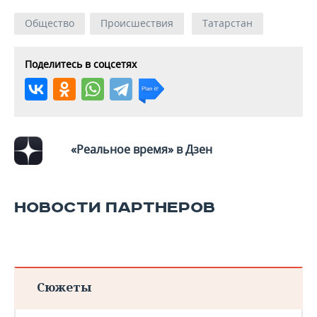
ВОДНЫЕ ВИДЫ СПОРТА
ОБРАЗОВАНИЕ
Общество
Происшествия
Татарстан
ХОККЕЙ С МЯЧОМ
ПРОИСШЕСТВИЯ
Поделитесь в соцсетях
«Реальное время» в Дзен
НОВОСТИ ПАРТНЕРОВ
Сюжеты