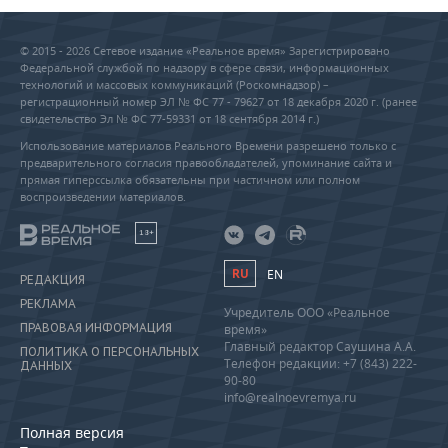
© 2015 - 2026 Сетевое издание «Реальное время» Зарегистрировано
Федеральной службой по надзору в сфере связи, информационных
технологий и массовых коммуникаций (Роскомнадзор) –
регистрационный номер ЭЛ № ФС 77 - 79627 от 18 декабря 2020 г. (ранее
свидетельство Эл № ФС 77-59331 от 18 сентября 2014 г.)
Использование материалов Реального Времени разрешено только с
предварительного согласия правообладателей, упоминание сайта и
прямая гиперссылка обязательны при частичном или полном
воспроизведении материалов.
18+
RU
EN
РЕДАКЦИЯ
РЕКЛАМА
Учредитель ООО «Реальное
ПРАВОВАЯ ИНФОРМАЦИЯ
время»
Главный редактор Саушина А.А.
ПОЛИТИКА О ПЕРСОНАЛЬНЫХ
Телефон редакции: +7 (843) 222-
ДАННЫХ
90-80
info@realnoevremya.ru
Полная версия