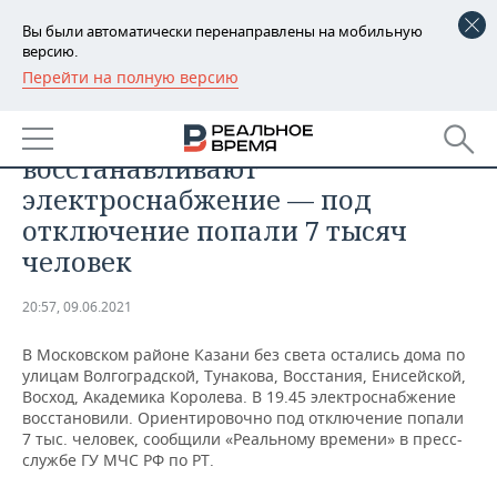
Вы были автоматически перенаправлены на мобильную
версию.
Перейти на полную версию
РЕГИОНЫ
ОБЩЕСТВО
В Московском районе Казани
БАШКОРТОСТАН
НОВОСТИ
восстанавливают
ТАТАРСТАН
АНАЛИТИКА
электроснабжение — под
отключение попали 7 тысяч
УДМУРТИЯ
НОВОСТИ АНАЛИТИКИ
ЭКОНОМИКА
человек
ДЕКЛАРАЦИИ О ДОХОДАХ
НОВОСТИ ЭКОНОМИКИ
ПРОМЫШЛЕННОСТЬ
20:57, 09.06.2021
КОРОЛИ ГОСЗАКАЗА ПФО
ФИНАНСЫ
НОВОСТИ
НЕДВИЖИМОСТЬ
ПРОМЫШЛЕННОСТИ
В Московском районе Казани без света остались дома по
улицам Волгоградской, Тунакова, Восстания, Енисейской,
ВУЗЫ ТАТАРСТАНА
БАНКИ
НОВОСТИ НЕДВИЖИМОСТИ
АВТО
Восход, Академика Королева. В 19.45 электроснабжение
АГРОПРОМ
восстановили. Ориентировочно под отключение попали
КОМУ ПРИНАДЛЕЖАТ
БЮДЖЕТ
НОВОСТИ АВТО
БИЗНЕС
7 тыс. человек, сообщили «Реальному времени» в пресс-
ТОРГОВЫЕ ЦЕНТРЫ
МАШИНОСТРОЕНИЕ
службе ГУ МЧС РФ по РТ.
ТАТАРСТАНА
ИНВЕСТИЦИИ
НОВОСТИ БИЗНЕСА
ТЕХНОЛОГИИ