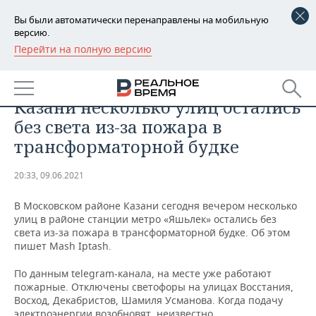
Вы были автоматически перенаправлены на мобильную
версию.
Перейти на полную версию
РЕГИОНЫ
ПРОИСШЕСТВИЯ
Mash: в Московском районе
БАШКОРТОСТАН
НОВОСТИ
Казани несколько улиц остались
ТАТАРСТАН
АНАЛИТИКА
без света из-за пожара в
трансформаторной будке
УДМУРТИЯ
НОВОСТИ АНАЛИТИКИ
ЭКОНОМИКА
20:33, 09.06.2021
ДЕКЛАРАЦИИ О ДОХОДАХ
НОВОСТИ ЭКОНОМИКИ
ПРОМЫШЛЕННОСТЬ
В Московском районе Казани сегодня вечером несколько
КОРОЛИ ГОСЗАКАЗА ПФО
ФИНАНСЫ
НОВОСТИ
НЕДВИЖИМОСТЬ
улиц в районе станции метро «Яшьлек» остались без
ПРОМЫШЛЕННОСТИ
света из-за пожара в трансформаторной будке. Об этом
ВУЗЫ ТАТАРСТАНА
БАНКИ
НОВОСТИ НЕДВИЖИМОСТИ
АВТО
пишет Mash Iptash.
АГРОПРОМ
По данным telegram-канала, на месте уже работают
КОМУ ПРИНАДЛЕЖАТ
БЮДЖЕТ
НОВОСТИ АВТО
БИЗНЕС
пожарные. Отключены светофоры на улицах Восстания,
ТОРГОВЫЕ ЦЕНТРЫ
МАШИНОСТРОЕНИЕ
ТАТАРСТАНА
Восход, Декабристов, Шамиля Усманова. Когда подачу
ИНВЕСТИЦИИ
НОВОСТИ БИЗНЕСА
ТЕХНОЛОГИИ
электроэнергии возобновят, неизвестно.