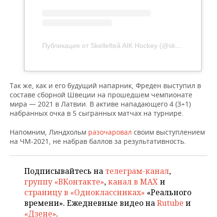
ВОДНЫЕ ВИДЫ СПОРТА
ОБРАЗОВАНИЕ
ХОККЕЙ С МЯЧОМ
ПРОИСШЕСТВИЯ
Публикация от Skellefteå AIK Hockey (@skellefteaaik)
Так же, как и его будущий напарник, Фреден выступил в
составе сборной Швеции на прошедшем чемпионате
мира — 2021 в Латвии. В активе нападающего 4 (3+1)
набранных очка в 5 сыгранных матчах на турнире.
Напомним, Линдхольм
разочаровал
своим выступлением
на ЧМ-2021, не набрав баллов за результативность.
Подписывайтесь на
телеграм-канал
,
группу «ВКонтакте»
,
канал в MAX
и
страницу в «Одноклассниках»
«Реального
времени». Ежедневные видео на
Rutube
и
«Дзене»
.