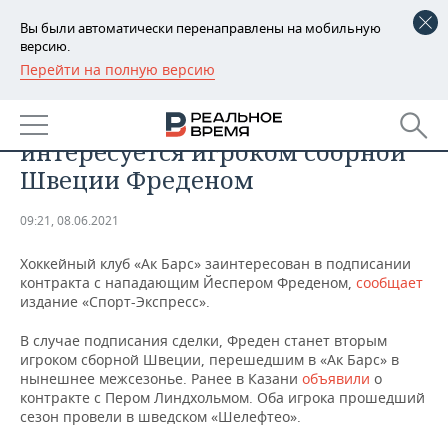
Вы были автоматически перенаправлены на мобильную
версию.
Перейти на полную версию
РЕГИОНЫ
СПОРТ
«Спорт-Экспресс»: «Ак Барс»
БАШКОРТОСТАН
НОВОСТИ
интересуется игроком сборной
ТАТАРСТАН
АНАЛИТИКА
Швеции Фреденом
УДМУРТИЯ
НОВОСТИ АНАЛИТИКИ
ЭКОНОМИКА
09:21, 08.06.2021
ДЕКЛАРАЦИИ О ДОХОДАХ
НОВОСТИ ЭКОНОМИКИ
ПРОМЫШЛЕННОСТЬ
Хоккейный клуб «Ак Барс» заинтересован в подписании
контракта с нападающим Йеспером Фреденом,
сообщает
КОРОЛИ ГОСЗАКАЗА ПФО
ФИНАНСЫ
НОВОСТИ
НЕДВИЖИМОСТЬ
издание «Спорт-Экспресс».
ПРОМЫШЛЕННОСТИ
В случае подписания сделки, Фреден станет вторым
ВУЗЫ ТАТАРСТАНА
БАНКИ
НОВОСТИ НЕДВИЖИМОСТИ
АВТО
игроком сборной Швеции, перешедшим в «Ак Барс» в
АГРОПРОМ
нынешнее межсезонье. Ранее в Казани
объявили
о
КОМУ ПРИНАДЛЕЖАТ
БЮДЖЕТ
НОВОСТИ АВТО
БИЗНЕС
контракте с Пером Линдхольмом. Оба игрока прошедший
ТОРГОВЫЕ ЦЕНТРЫ
МАШИНОСТРОЕНИЕ
сезон провели в шведском «Шелефтео».
ТАТАРСТАНА
ИНВЕСТИЦИИ
НОВОСТИ БИЗНЕСА
ТЕХНОЛОГИИ