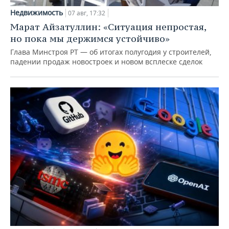
Недвижимость
07 авг, 17:32
Марат Айзатуллин: «Ситуация непростая,
но пока мы держимся устойчиво»
Глава Минстроя РТ — об итогах полугодия у строителей,
падении продаж новостроек и новом всплеске сделок