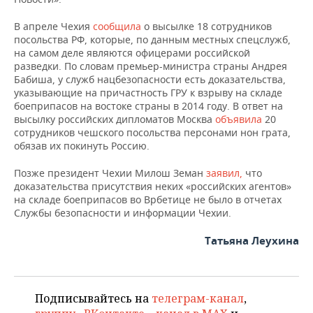
НЕФТЕХИМИЯ
РОЗНИЧНАЯ ТОРГОВЛЯ
НОВОСТИ ТЕХНОЛОГИЙ
МЕРОПРИЯТИЯ
В апреле Чехия
сообщила
о высылке 18 сотрудников
НЕФТЬ
посольства РФ, которые, по данным местных спецслужб,
на самом деле являются офицерами российской
ТРАНСПОРТ
IT
НОВОСТИ МЕРОПРИЯТИЙ
СПОРТ
разведки. По словам премьер-министра страны Андрея
ОПК
Бабиша, у служб нацбезопасности есть доказательства,
УСЛУГИ
МЕДИА
ВЫЕЗДНАЯ РЕДАКЦИЯ
НОВОСТИ СПОРТА
ОБЩЕСТВО
указывающие на причастность ГРУ к взрыву на складе
ЭНЕРГЕТИКА
боеприпасов на востоке страны в 2014 году. В ответ на
высылку российских дипломатов Москва
объявила
20
ТЕЛЕКОММУНИКАЦИИ
БИЗНЕС-БРАНЧИ
ФУТБОЛ
НОВОСТИ ОБЩЕСТВА
ФОТОГАЛЕРЕЯ
сотрудников чешского посольства персонами нон грата,
обязав их покинуть Россию.
ONLINE-КОНФЕРЕНЦИИ
ХОККЕЙ
ВЛАСТЬ
СЮЖЕТЫ
Позже президент Чехии Милош Земан
заявил,
что
доказательства присутствия неких «российских агентов»
ОТКРЫТАЯ ЛЕКЦИЯ
БАСКЕТБОЛ
ИНФРАСТРУКТУРА
СПРАВОЧНИК
на складе боеприпасов во Врбетице не было в отчетах
Службы безопасности и информации Чехии.
ВОЛЕЙБОЛ
ИСТОРИЯ
СПИСОК ПЕРСОН
ПОЛНАЯ ВЕРСИЯ
Татьяна Леухина
КИБЕРСПОРТ
КУЛЬТУРА
СПИСОК КОМПАНИЙ
ФИГУРНОЕ КАТАНИЕ
МЕДИЦИНА
Подписывайтесь на
телеграм-канал
,