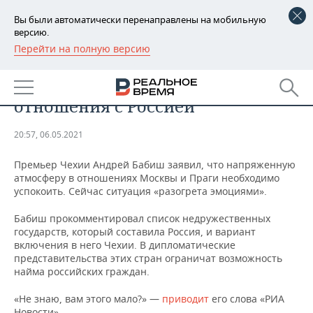
Вы были автоматически перенаправлены на мобильную
версию.
Перейти на полную версию
РЕГИОНЫ
ОБЩЕСТВО
В Чехии призвали «успокоить»
БАШКОРТОСТАН
НОВОСТИ
отношения с Россией
ТАТАРСТАН
АНАЛИТИКА
20:57, 06.05.2021
УДМУРТИЯ
НОВОСТИ АНАЛИТИКИ
ЭКОНОМИКА
Премьер Чехии Андрей Бабиш заявил, что напряженную
атмосферу в отношениях Москвы и Праги необходимо
ДЕКЛАРАЦИИ О ДОХОДАХ
НОВОСТИ ЭКОНОМИКИ
ПРОМЫШЛЕННОСТЬ
успокоить. Сейчас ситуация «разогрета эмоциями».
КОРОЛИ ГОСЗАКАЗА ПФО
ФИНАНСЫ
НОВОСТИ
НЕДВИЖИМОСТЬ
Бабиш прокомментировал список недружественных
ПРОМЫШЛЕННОСТИ
государств, который составила Россия, и вариант
ВУЗЫ ТАТАРСТАНА
БАНКИ
НОВОСТИ НЕДВИЖИМОСТИ
АВТО
включения в него Чехии. В дипломатические
АГРОПРОМ
представительства этих стран ограничат возможность
найма российских граждан.
КОМУ ПРИНАДЛЕЖАТ
БЮДЖЕТ
НОВОСТИ АВТО
БИЗНЕС
ТОРГОВЫЕ ЦЕНТРЫ
МАШИНОСТРОЕНИЕ
ТАТАРСТАНА
«Не знаю, вам этого мало?» —
приводит
его слова «РИА
ИНВЕСТИЦИИ
НОВОСТИ БИЗНЕСА
ТЕХНОЛОГИИ
Новости».