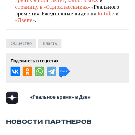
группу «ВКонтакте»
,
канал в MAX
и
ВОДНЫЕ ВИДЫ СПОРТА
ОБРАЗОВАНИЕ
страницу в «Одноклассниках»
«Реального
времени». Ежедневные видео на
Rutube
и
ХОККЕЙ С МЯЧОМ
ПРОИСШЕСТВИЯ
«Дзене»
.
Общество
Власть
Поделитесь в соцсетях
«Реальное время» в Дзен
НОВОСТИ ПАРТНЕРОВ