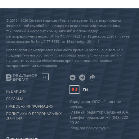
© 2015 - 2026 Сетевое издание «Реальное время» Зарегистрировано
Федеральной службой по надзору в сфере связи, информационных
технологий и массовых коммуникаций (Роскомнадзор) –
регистрационный номер ЭЛ № ФС 77 - 79627 от 18 декабря 2020 г. (ранее
свидетельство Эл № ФС 77-59331 от 18 сентября 2014 г.)
Использование материалов Реального Времени разрешено только с
предварительного согласия правообладателей, упоминание сайта и
прямая гиперссылка обязательны при частичном или полном
воспроизведении материалов.
18+
RU
EN
РЕДАКЦИЯ
РЕКЛАМА
Учредитель ООО «Реальное
ПРАВОВАЯ ИНФОРМАЦИЯ
время»
Главный редактор Саушина А.А.
ПОЛИТИКА О ПЕРСОНАЛЬНЫХ
Телефон редакции: +7 (843) 222-
ДАННЫХ
90-80
info@realnoevremya.ru
Полная версия