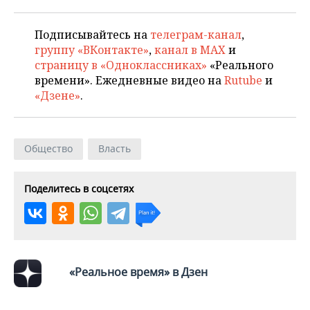
ВОДНЫЕ ВИДЫ СПОРТА
ОБРАЗОВАНИЕ
ХОККЕЙ С МЯЧОМ
ПРОИСШЕСТВИЯ
Подписывайтесь на
телеграм-канал
,
группу «ВКонтакте»
,
канал в MAX
и
страницу в «Одноклассниках»
«Реального
времени». Ежедневные видео на
Rutube
и
«Дзене»
.
Общество
Власть
Поделитесь в соцсетях
«Реальное время» в Дзен