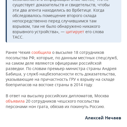
НЕФТЕХИМИЯ
существует доказательств и свидетельств, чтобы
эти два агента находились во Врбетице. Когда
РОЗНИЧНАЯ ТОРГОВЛЯ
НОВОСТИ ТЕХНОЛОГИЙ
МЕРОПРИЯТИЯ
НЕФТЬ
обследовалось помещение второго склада
непосредственно перед случившимся там
ТРАНСПОРТ
IT
НОВОСТИ МЕРОПРИЯТИЙ
СПОРТ
взрывом, там не было обнаружено никакого
ОПК
взрывного устройства», —
цитирует
его слова
УСЛУГИ
МЕДИА
ВЫЕЗДНАЯ РЕДАКЦИЯ
НОВОСТИ СПОРТА
ОБЩЕСТВО
ТАСС.
ЭНЕРГЕТИКА
ТЕЛЕКОММУНИКАЦИИ
БИЗНЕС-БРАНЧИ
ФУТБОЛ
НОВОСТИ ОБЩЕСТВА
ФОТОГАЛЕРЕЯ
Ранее Чехия
сообщила
о высылке 18 сотрудников
посольства РФ, которые, по данным местных спецслужб,
ONLINE-КОНФЕРЕНЦИИ
ХОККЕЙ
ВЛАСТЬ
СЮЖЕТЫ
на самом деле являются офицерами российской
разведки. По словам премьер-министра страны Андрея
Бабиша, у служб нацбезопасности есть доказательства,
ОТКРЫТАЯ ЛЕКЦИЯ
БАСКЕТБОЛ
ИНФРАСТРУКТУРА
СПРАВОЧНИК
указывающие на причастность ГРУ к взрыву на складе
боеприпасов на востоке страны в 2014 году.
ВОЛЕЙБОЛ
ИСТОРИЯ
СПИСОК ПЕРСОН
ПОЛНАЯ ВЕРСИЯ
В ответ на высылку российских дипломатов, Москва
объявила
20 сотрудников чешского посольства
КИБЕРСПОРТ
КУЛЬТУРА
СПИСОК КОМПАНИЙ
персонами нон грата, обязав их покинуть Россию.
ФИГУРНОЕ КАТАНИЕ
МЕДИЦИНА
Алексей Нечаев