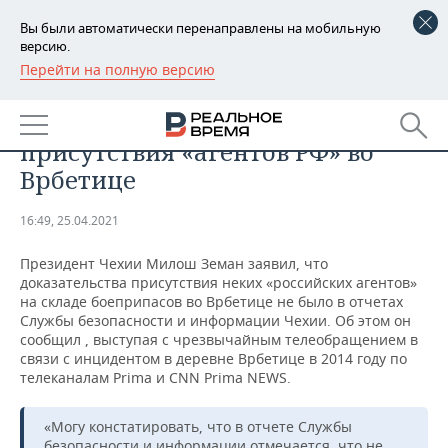
Вы были автоматически перенаправлены на мобильную
версию.
Перейти на полную версию
РЕГИОНЫ
ОБЩЕСТВО
Земан: нет доказательств
БАШКОРТОСТАН
НОВОСТИ
присутствия «агентов РФ» во
ТАТАРСТАН
АНАЛИТИКА
Врбетице
УДМУРТИЯ
НОВОСТИ АНАЛИТИКИ
ЭКОНОМИКА
16:49, 25.04.2021
ДЕКЛАРАЦИИ О ДОХОДАХ
НОВОСТИ ЭКОНОМИКИ
ПРОМЫШЛЕННОСТЬ
Президент Чехии Милош Земан заявил, что
доказательства присутствия неких «российских агентов»
КОРОЛИ ГОСЗАКАЗА ПФО
ФИНАНСЫ
НОВОСТИ
НЕДВИЖИМОСТЬ
на складе боеприпасов во Врбетице не было в отчетах
ПРОМЫШЛЕННОСТИ
Службы безопасности и информации Чехии. Об этом он
сообщил , выступая с чрезвычайным телеобращением в
ВУЗЫ ТАТАРСТАНА
БАНКИ
НОВОСТИ НЕДВИЖИМОСТИ
АВТО
связи с инцидентом в деревне Врбетице в 2014 году по
АГРОПРОМ
телеканалам Prima и CNN Prima NEWS.
КОМУ ПРИНАДЛЕЖАТ
БЮДЖЕТ
НОВОСТИ АВТО
БИЗНЕС
ТОРГОВЫЕ ЦЕНТРЫ
МАШИНОСТРОЕНИЕ
ТАТАРСТАНА
«Могу констатировать, что в отчете Службы
ИНВЕСТИЦИИ
НОВОСТИ БИЗНЕСА
ТЕХНОЛОГИИ
безопасности и информации отмечается, что не