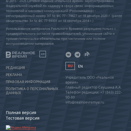
© 2015 - 2026 Сетевое издание «Реальное время» Зарегистрировано
Федеральной службой по надзору в сфере связи, информационных
технологий и массовых коммуникаций (Роскомнадзор) –
регистрационный номер ЭЛ № ФС 77 - 79627 от 18 декабря 2020 г. (ранее
свидетельство Эл № ФС 77-59331 от 18 сентября 2014 г.)
Использование материалов Реального Времени разрешено только с
предварительного согласия правообладателей, упоминание сайта и
прямая гиперссылка обязательны при частичном или полном
воспроизведении материалов.
18+
RU
EN
РЕДАКЦИЯ
РЕКЛАМА
Учредитель ООО «Реальное
ПРАВОВАЯ ИНФОРМАЦИЯ
время»
Главный редактор Саушина А.А.
ПОЛИТИКА О ПЕРСОНАЛЬНЫХ
Телефон редакции: +7 (843) 222-
ДАННЫХ
90-80
info@realnoevremya.ru
Полная версия
Тестовая версия